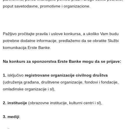
poput savetodavne, promotivne i organizacione.
Pažljivo pročitajte pravila i uslove konkursa, a ukoliko Vam budu
potrebne dodatne informacije, predlažemo da se obratite Službi
komunikacija Erste Banke.
Na konkurs za sponzorstva Erste Banke mogu da se prijave:
1.
isključivo
registrovane organizacije civilnog društva
(udruženja građana, društvene organizacije, fondovi i fondacije,
omladinske organizacije i sl),
2. institucije
(obrazovne institucije, kulturni centri i sl),
3.
mediji
.