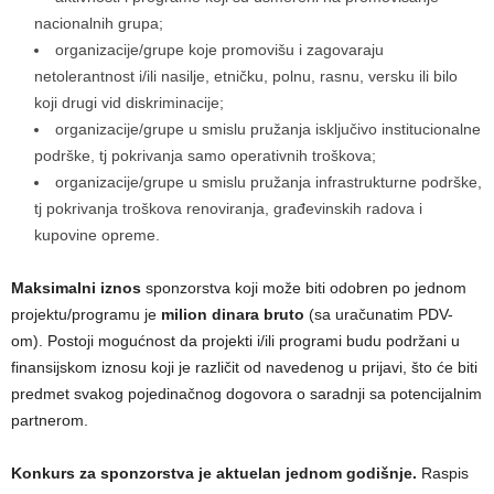
nacionalnih grupa;
organizacije/grupe koje promovišu i zagovaraju
netolerantnost i/ili nasilje, etničku, polnu, rasnu, versku ili bilo
koji drugi vid diskriminacije;
organizacije/grupe u smislu pružanja isključivo institucionalne
podrške, tj pokrivanja samo operativnih troškova;
organizacije/grupe u smislu pružanja infrastrukturne podrške,
tj pokrivanja troškova renoviranja, građevinskih radova i
kupovine opreme.
Maksimalni iznos
sponzorstva koji može biti odobren po jednom
projektu/programu je
milion dinara bruto
(sa uračunatim PDV-
om). Postoji mogućnost da projekti i/ili programi budu podržani u
finansijskom iznosu koji je različit od navedenog u prijavi, što će biti
predmet svakog pojedinačnog dogovora o saradnji sa potencijalnim
partnerom.
Konkurs za sponzorstva je aktuelan jednom godišnje.
Raspis