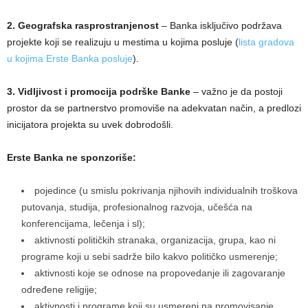
2. Geografska rasprostranjenost
– Banka isključivo podržava
projekte koji se realizuju u mestima u kojima posluje (
lista gradova
u kojima Erste Banka posluje
).
3. Vidljivost i promocija podrške Banke
– važno je da postoji
prostor da se partnerstvo promoviše na adekvatan način, a predlozi
inicijatora projekta su uvek dobrodošli.
Erste Banka ne sponzoriše:
pojedince (u smislu pokrivanja njihovih individualnih troškova
putovanja, studija, profesionalnog razvoja, učešća na
konferencijama, lečenja i sl);
aktivnosti političkih stranaka, organizacija, grupa, kao ni
programe koji u sebi sadrže bilo kakvo političko usmerenje;
aktivnosti koje se odnose na propovedanje ili zagovaranje
određene religije;
aktivnosti i programe koji su usmereni na promovisanje