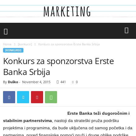
Home
[konkursi]
Konkurs za sponzorstva Erste Banka Srbija
[KONKURSI]
Konkurs za sponzorstva Erste
Banka Srbija
By
Duško
-
November 4, 2015
441
0
Erste Banka teži dugoročnim i
stabilnim partnerstvima
, nastoji da strateški pruža podršku
projektima i programima, da bude uključena od samog početka i da
partnerima, pored finansijske pomoći pruži i druge oblike podrške,