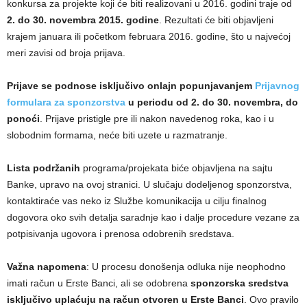
konkursa za projekte koji će biti realizovani u 2016. godini traje od
2. do 30. novembra
2015. godine
. Rezultati će biti objavljeni
krajem januara ili početkom februara 2016. godine, što u najvećoj
meri zavisi od broja prijava.
Prijave se podnose isključivo onlajn popunjavanjem
Prijavnog
formulara za sponzorstva
u periodu od 2. do 30. novembra, do
ponoći
. Prijave pristigle pre ili nakon navedenog roka, kao i u
slobodnim formama, neće biti uzete u razmatranje.
Lista podržanih
programa/projekata biće objavljena na sajtu
Banke, upravo na ovoj stranici. U slučaju dodeljenog sponzorstva,
kontaktiraće vas neko iz Službe komunikacija u cilju finalnog
dogovora oko svih detalja saradnje kao i dalje procedure vezane za
potpisivanja ugovora i prenosa odobrenih sredstava.
Važna napomena
: U procesu donošenja odluka nije neophodno
imati račun u Erste Banci, ali se odobrena
sponzorska sredstva
isključivo uplaćuju na račun otvoren u Erste Banci
. Ovo pravilo