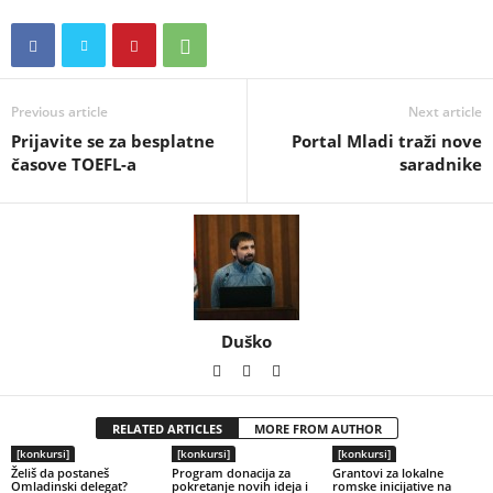
Previous article
Next article
Prijavite se za besplatne
Portal Mladi traži nove
časove TOEFL-a
saradnike
Duško
RELATED ARTICLES
MORE FROM AUTHOR
[konkursi]
[konkursi]
[konkursi]
Želiš da postaneš
Program donacija za
Grantovi za lokalne
Omladinski delegat?
pokretanje novih ideja i
romske inicijative na