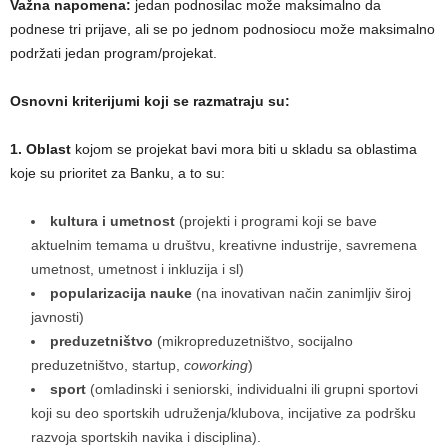
Važna napomena:
jedan podnosilac može maksimalno da
podnese tri prijave, ali se po jednom podnosiocu može maksimalno
podržati jedan program/projekat.
Osnovni kriterijumi koji se razmatraju su:
1. Oblast
kojom se projekat bavi mora biti u skladu sa oblastima
koje su prioritet za Banku, a to su:
kultura
i umetnost
(projekti i programi koji se bave
aktuelnim temama u društvu, kreativne industrije, savremena
umetnost, umetnost i inkluzija i sl)
popularizacija nauke
(na inovativan način zanimljiv široj
javnosti)
preduzetništvo
(mikropreduzetništvo, socijalno
preduzetništvo, startup,
coworking
)
sport
(omladinski i seniorski, individualni ili grupni sportovi
koji su deo sportskih udruženja/klubova, incijative za podršku
razvoja sportskih navika i disciplina).