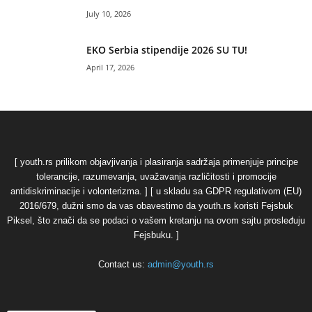
July 10, 2026
EKO Serbia stipendije 2026 SU TU!
April 17, 2026
[ youth.rs prilikom objavjivanja i plasiranja sadržaja primenjuje principe
tolerancije, razumevanja, uvažavanja različitosti i promocije
antidiskriminacije i volonterizma. ] [ u skladu sa GDPR regulativom (EU)
2016/679, dužni smo da vas obavestimo da youth.rs koristi Fejsbuk
Piksel, što znači da se podaci o vašem kretanju na ovom sajtu prosleđuju
Fejsbuku. ]
Contact us:
admin@youth.rs