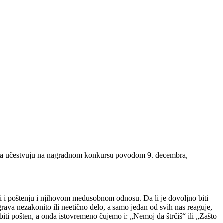
ke da učestvuju na nagradnom konkursu povodom 9. decembra,
 i poštenju i njihovom međusobnom odnosu. Da li je dovoljno biti
rava nezakonito ili neetično delo, a samo jedan od svih nas reaguje,
a biti pošten, a onda istovremeno čujemo i: „Nemoj da štrčiš“ ili „Zašto