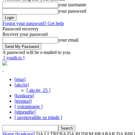
your username
your password
Forgot your password? Get help
Password recovery
Recover your password
your email
A password will be e-mailed to you.
[ youth.rs ]
[njuz]
[akcija]
[ akcije_25 ]
[konkursi]
[treninzi]
[ volontiranje ]
[stipendije]
[ savetovalište za mlade ]
Home
[konkursi]
DA LI TREBA DA BUDEM HRABAR DA BIH 