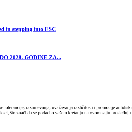
ed in stepping into ESC
O 2028. GODINE ZA...
cipe tolerancije, razumevanja, uvažavanja različitosti i promocije antid
ksel, što znači da se podaci o vašem kretanju na ovom sajtu prosleđuju