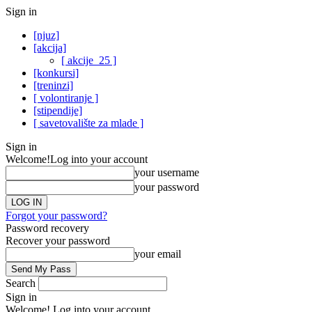
Sign in
[njuz]
[akcija]
[ akcije_25 ]
[konkursi]
[treninzi]
[ volontiranje ]
[stipendije]
[ savetovalište za mlade ]
Sign in
Welcome!
Log into your account
your username
your password
Forgot your password?
Password recovery
Recover your password
your email
Search
Sign in
Welcome! Log into your account