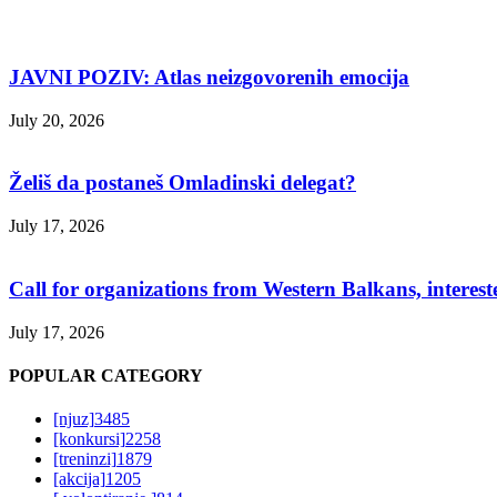
JAVNI POZIV: Atlas neizgovorenih emocija
July 20, 2026
Želiš da postaneš Omladinski delegat?
July 17, 2026
Call for organizations from Western Balkans, interest
July 17, 2026
POPULAR CATEGORY
[njuz]
3485
[konkursi]
2258
[treninzi]
1879
[akcija]
1205