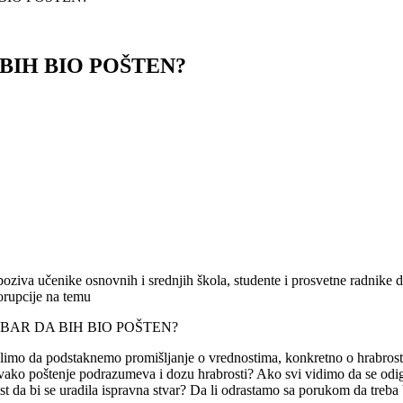
BIH BIO POŠTEN?
 poziva učenike osnovnih i srednjih škola, studente i prosvetne radni
rupcije na temu
BAR DA BIH BIO POŠTEN?
mo da podstaknemo promišljanje o vrednostima, konkretno o hrabrosti
i svako poštenje podrazumeva i dozu hrabrosti? Ako svi vidimo da se odig
brost da bi se uradila ispravna stvar? Da li odrastamo sa porukom da treb