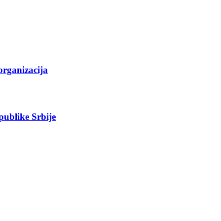
organizacija
epublike Srbije