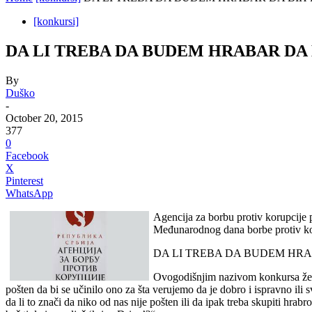
[konkursi]
DA LI TREBA DA BUDEM HRABAR DA 
By
Duško
-
October 20, 2015
377
0
Facebook
X
Pinterest
WhatsApp
Agencija za borbu protiv korupcije
Međunarodnog dana borbe protiv ko
DA LI TREBA DA BUDEM HRA
Ovogodišnjim nazivom konkursa želi
pošten da bi se učinilo ono za šta verujemo da je dobro i ispravno il
da li to znači da niko od nas nije pošten ili da ipak treba skupiti hra