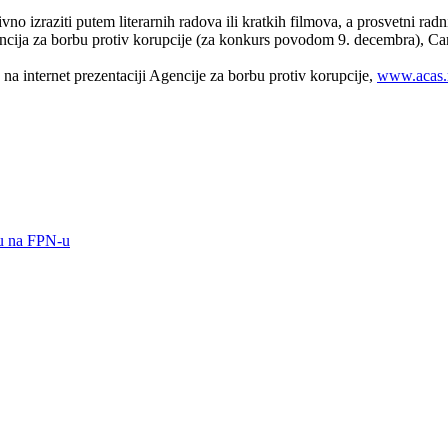
vno izraziti putem literarnih radova ili kratkih filmova, a prosvetni rad
cija za borbu protiv korupcije (za konkurs povodom 9. decembra), Car
 na internet prezentaciji Agencije za borbu protiv korupcije,
www.acas.
du na FPN-u