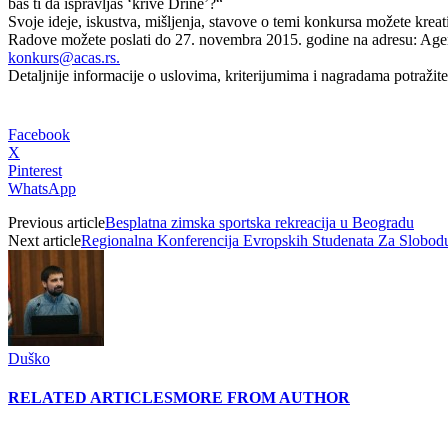
baš ti da ispravljaš ‘krive Drine’?“
Svoje ideje, iskustva, mišljenja, stavove o temi konkursa možete kreati
Radove možete poslati do 27. novembra 2015. godine na adresu: Agen
konkurs@acas.rs.
Detaljnije informacije o uslovima, kriterijumima i nagradama potražite
Facebook
X
Pinterest
WhatsApp
Previous article
Besplatna zimska sportska rekreacija u Beogradu
Next article
Regionalna Konferencija Evropskih Studenata Za Slobo
Duško
RELATED ARTICLES
MORE FROM AUTHOR