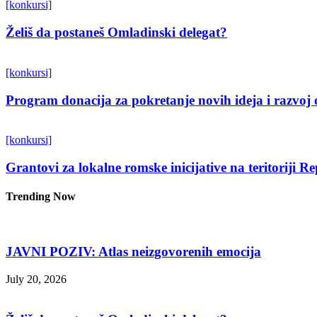
[konkursi]
Želiš da postaneš Omladinski delegat?
[konkursi]
Program donacija za pokretanje novih ideja i razvoj 
[konkursi]
Grantovi za lokalne romske inicijative na teritoriji R
Trending Now
JAVNI POZIV: Atlas neizgovorenih emocija
July 20, 2026