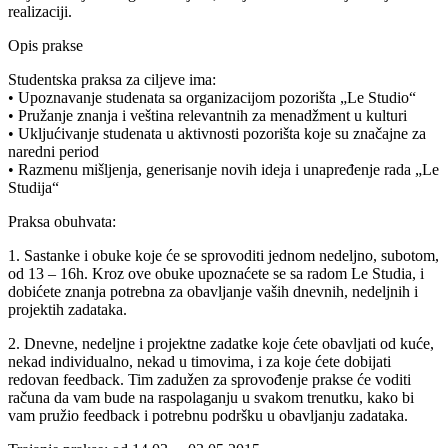
realizaciji.
Opis prakse
Studentska praksa za ciljeve ima:
• Upoznavanje studenata sa organizacijom pozorišta „Le Studio“
• Pružanje znanja i veština relevantnih za menadžment u kulturi
• Ukljućivanje studenata u aktivnosti pozorišta koje su značajne za
naredni period
• Razmenu mišljenja, generisanje novih ideja i unapređenje rada „Le
Studija“
Praksa obuhvata:
1. Sastanke i obuke koje će se sprovoditi jednom nedeljno, subotom,
od 13 – 16h. Kroz ove obuke upoznaćete se sa radom Le Studia, i
dobićete znanja potrebna za obavljanje vaših dnevnih, nedeljnih i
projektih zadataka.
2. Dnevne, nedeljne i projektne zadatke koje ćete obavljati od kuće,
nekad individualno, nekad u timovima, i za koje ćete dobijati
redovan feedback. Tim zadužen za sprovođenje prakse će voditi
računa da vam bude na raspolaganju u svakom trenutku, kako bi
vam pružio feedback i potrebnu podršku u obavljanju zadataka.