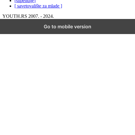
[stipendije]
[ savetovalište za mlade ]
YOUTH.RS 2007. - 2024.
Go to mobile version