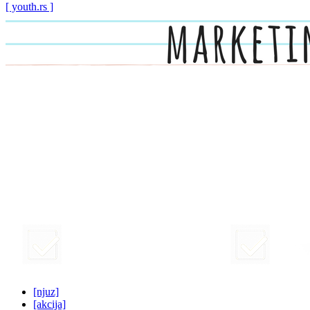
[ youth.rs ]
[njuz]
[akcija]