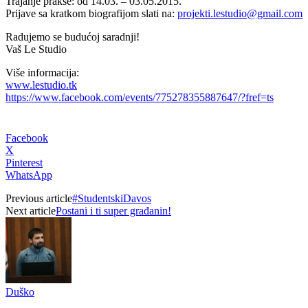
Trajanje prakse: od 14.03. – 03.05.2015.
Prijave sa kratkom biografijom slati na:
projekti.lestudio@gmail.com
Radujemo se budućoj saradnji!
Vaš Le Studio
Više informacija:
www.lestudio.tk
https://www.facebook.com/events/775278355887647/?fref=ts
Facebook
X
Pinterest
WhatsApp
Previous article
#StudentskiDavos
Next article
Postani i ti super građanin!
Duško