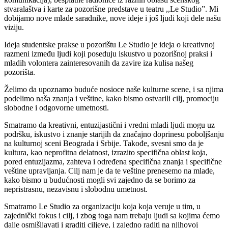
stvaralaštva i karte za pozorišne predstave u teatru ,,Le Studio”. Mi
dobijamo nove mlade saradnike, nove ideje i još ljudi koji dele našu
viziju.
Ideja studentske prakse u pozorištu Le Studio je ideja o kreativnoj
razmeni između ljudi koji poseduju iskustvo u pozorišnoj praksi i
mladih volontera zainteresovanih da zavire iza kulisa našeg
pozorišta.
Želimo da upoznamo buduće nosioce naše kulturne scene, i sa njima
podelimo naša znanja i veštine, kako bismo ostvarili cilj, promociju
slobodne i odgovorne umetnosti.
Smatramo da kreativni, entuzijastični i vredni mladi ljudi mogu uz
podršku, iskustvo i znanje starijih da značajno doprinesu poboljšanju
na kulturnoj sceni Beograda i Srbije. Takođe, svesni smo da je
kultura, kao neprofitna delatnost, izrazito specifična oblast koja,
pored entuzijazma, zahteva i određena specifična znanja i specifične
veštine upravljanja. Cilj nam je da te veštine prenesemo na mlade,
kako bismo u budućnosti mogli svi zajedno da se borimo za
nepristrasnu, nezavisnu i slobodnu umetnost.
Smatramo Le Studio za organizaciju koja koja veruje u tim, u
zajednički fokus i cilj, i zbog toga nam trebaju ljudi sa kojima ćemo
dalje osmišljavati i graditi ciljeve, i zajedno raditi na njihovoj