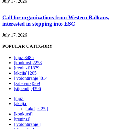
July 17, 2026
Call for organizations from Western Balkans,
interested in stepping into ESC
July 17, 2026
POPULAR CATEGORY
[njuz]
3485
[konkursi]
2258
[treninzi]
1879
[akcija]
1205
[ volontiranje ]
814
[zabavnik]
569
[stipendije]
396
[njuz]
[akcija]
[ akcije_25 ]
[konkursi]
[treninzi]
[ volontiranje ]