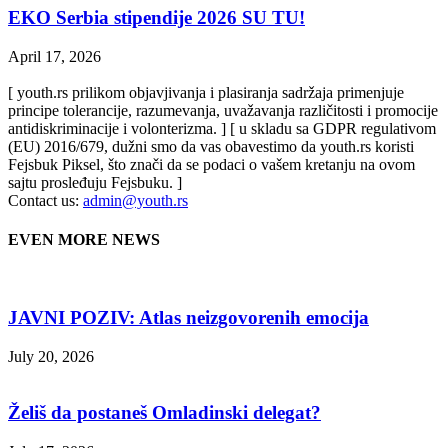
EKO Serbia stipendije 2026 SU TU!
April 17, 2026
[ youth.rs prilikom objavjivanja i plasiranja sadržaja primenjuje
principe tolerancije, razumevanja, uvažavanja različitosti i promocije
antidiskriminacije i volonterizma. ] [ u skladu sa GDPR regulativom
(EU) 2016/679, dužni smo da vas obavestimo da youth.rs koristi
Fejsbuk Piksel, što znači da se podaci o vašem kretanju na ovom
sajtu prosleđuju Fejsbuku. ]
Contact us:
admin@youth.rs
EVEN MORE NEWS
JAVNI POZIV: Atlas neizgovorenih emocija
July 20, 2026
Želiš da postaneš Omladinski delegat?