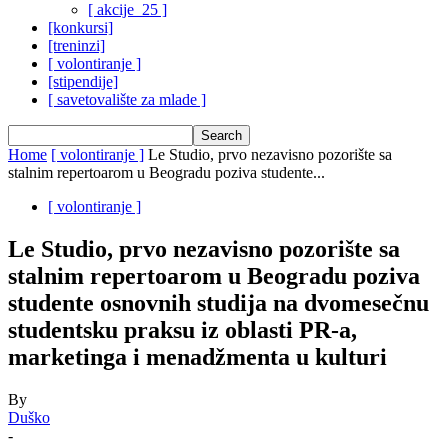
[ akcije_25 ]
[konkursi]
[treninzi]
[ volontiranje ]
[stipendije]
[ savetovalište za mlade ]
Home
[ volontiranje ]
Le Studio, prvo nezavisno pozorište sa
stalnim repertoarom u Beogradu poziva studente...
[ volontiranje ]
Le Studio, prvo nezavisno pozorište sa
stalnim repertoarom u Beogradu poziva
studente osnovnih studija na dvomesečnu
studentsku praksu iz oblasti PR-a,
marketinga i menadžmenta u kulturi
By
Duško
-