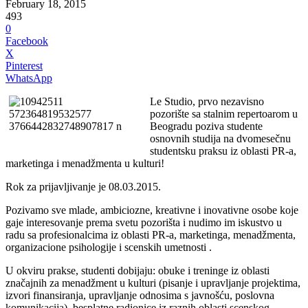
February 18, 2015
493
0
Facebook
X
Pinterest
WhatsApp
Le Studio, prvo nezavisno
pozorište sa stalnim repertoarom u
Beogradu poziva studente
osnovnih studija na dvomesečnu
studentsku praksu iz oblasti PR-a,
marketinga i menadžmenta u kulturi!
Rok za prijavljivanje je 08.03.2015.
Pozivamo sve mlade, ambiciozne, kreativne i inovativne osobe koje
gaje interesovanje prema svetu pozorišta i nudimo im iskustvo u
radu sa profesionalcima iz oblasti PR-a, marketinga, menadžmenta,
organizacione psihologije i scenskih umetnosti .
U okviru prakse, studenti dobijaju: obuke i treninge iz oblasti
značajnih za menadžment u kulturi (pisanje i upravljanje projektima,
izvori finansiranja, upravljanje odnosima s javnošću, poslovna
komunikacija), besplatne radionice iz raznih oblasti scenskog