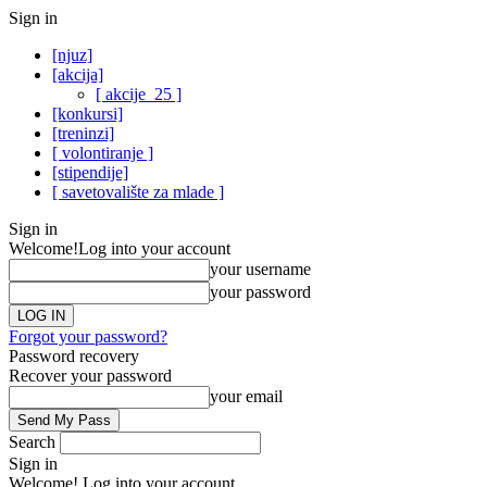
Sign in
[njuz]
[akcija]
[ akcije_25 ]
[konkursi]
[treninzi]
[ volontiranje ]
[stipendije]
[ savetovalište za mlade ]
Sign in
Welcome!
Log into your account
your username
your password
Forgot your password?
Password recovery
Recover your password
your email
Search
Sign in
Welcome! Log into your account