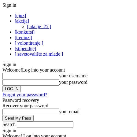
Sign in
[njuz]
[akcija]
[ akcije_25 ]
[konkursi]
[treninzi]
[ volontiranje ]
[stipendije]
[ savetovalište za mlade ]
Sign in
Welcome!
Log into your account
your username
your password
Forgot your password?
Password recovery
Recover your password
your email
Search
Sign in
Welcome! Log into your account