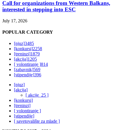
Call for organizations from Western Balkans,
interested in stepping into ESC
July 17, 2026
POPULAR CATEGORY
[njuz]
3485
[konkursi]
2258
[treninzi]
1879
[akcija]
1205
[ volontiranje ]
814
[zabavnik]
569
[stipendije]
396
[njuz]
[akcija]
[ akcije_25 ]
[konkursi]
[treninzi]
[ volontiranje ]
[stipendije]
[ savetovalište za mlade ]