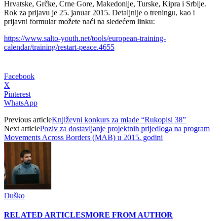
Hrvatske, Grčke, Crne Gore, Makedonije, Turske, Kipra i Srbije.
Rok za prijavu je 25. januar 2015. Detaljnije o treningu, kao i
prijavni formular možete naći na sledećem linku:
https://www.salto-youth.net/tools/european-training-
calendar/training/restart-peace.4655
Facebook
X
Pinterest
WhatsApp
Previous article
Književni konkurs za mlade “Rukopisi 38”
Next article
Poziv za dostavljanje projektnih prijedloga na program
Movements Across Borders (MAB) u 2015. godini
Duško
RELATED ARTICLES
MORE FROM AUTHOR