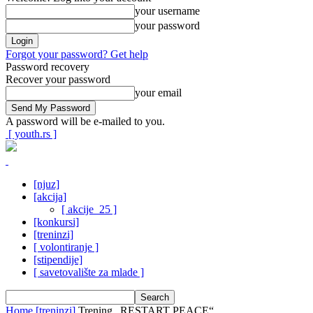
your username
your password
Forgot your password? Get help
Password recovery
Recover your password
your email
A password will be e-mailed to you.
[ youth.rs ]
[njuz]
[akcija]
[ akcije_25 ]
[konkursi]
[treninzi]
[ volontiranje ]
[stipendije]
[ savetovalište za mlade ]
Home
[treninzi]
Trening „RESTART PEACE“