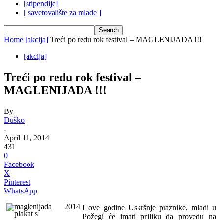
[stipendije]
[ savetovalište za mlade ]
Home
[akcija]
Treći po redu rok festival – MAGLENIJADA !!!
[akcija]
Treći po redu rok festival –
MAGLENIJADA !!!
By
Duško
-
April 11, 2014
431
0
Facebook
X
Pinterest
WhatsApp
I ove godine Uskršnje praznike, mladi u
Požegi će imati priliku da provedu na