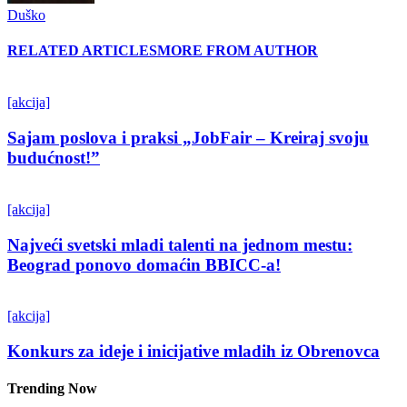
Duško
RELATED ARTICLES
MORE FROM AUTHOR
[akcija]
Sajam poslova i praksi „JobFair – Kreiraj svoju
budućnost!”
[akcija]
Najveći svetski mladi talenti na jednom mestu:
Beograd ponovo domaćin BBICC-a!
[akcija]
Konkurs za ideje i inicijative mladih iz Obrenovca
Trending Now