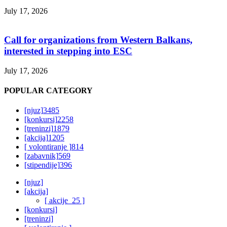
July 17, 2026
Call for organizations from Western Balkans,
interested in stepping into ESC
July 17, 2026
POPULAR CATEGORY
[njuz]
3485
[konkursi]
2258
[treninzi]
1879
[akcija]
1205
[ volontiranje ]
814
[zabavnik]
569
[stipendije]
396
[njuz]
[akcija]
[ akcije_25 ]
[konkursi]
[treninzi]