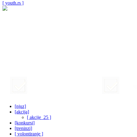
[ youth.rs ]
[njuz]
[akcija]
[ akcije_25 ]
[konkursi]
[treninzi]
[ volontiranje ]