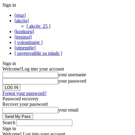
Sign in
[njuz]
[akcija]
[ akcije_25 ]
[konkursi]
[treninzi]
[ volontiranje ]
[stipendije]
[ savetovalište za mlade ]
Sign in
Welcome!
Log into your account
your username
your password
Forgot your password?
Password recovery
Recover your password
your email
Search
Sign in
Welcome! Log into your account