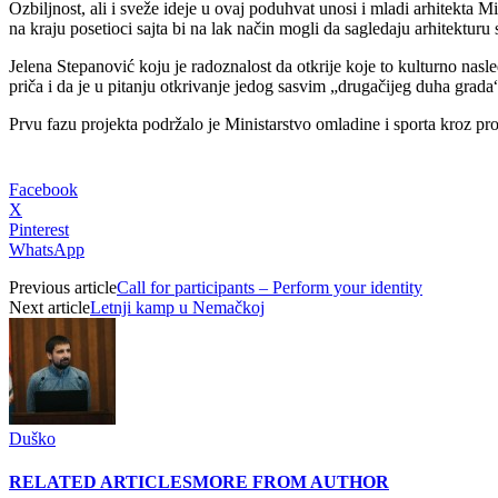
Ozbiljnost, ali i sveže ideje u ovaj poduhvat unosi i mladi arhitekta M
na kraju posetioci sajta bi na lak način mogli da sagledaju arhitektur
Jelena Stepanović
koju je radoznalost da otkrije koje to kulturno nasl
priča i da je u pitanju otkrivanje jedog sasvim „drugačijeg duha grada
Prvu fazu projekta podržalo je Ministarstvo omladine i sporta kroz 
Facebook
X
Pinterest
WhatsApp
Previous article
Call for participants – Perform your identity
Next article
Letnji kamp u Nemačkoj
Duško
RELATED ARTICLES
MORE FROM AUTHOR