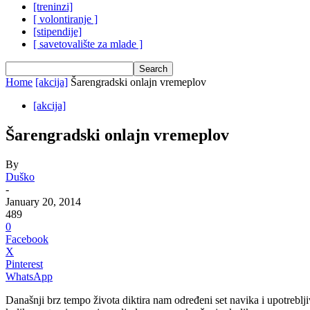
[treninzi]
[ volontiranje ]
[stipendije]
[ savetovalište za mlade ]
Home
[akcija]
Šarengradski onlajn vremeplov
[akcija]
Šarengradski onlajn vremeplov
By
Duško
-
January 20, 2014
489
0
Facebook
X
Pinterest
WhatsApp
Današnji brz tempo života diktira nam određeni set navika i upotrebl