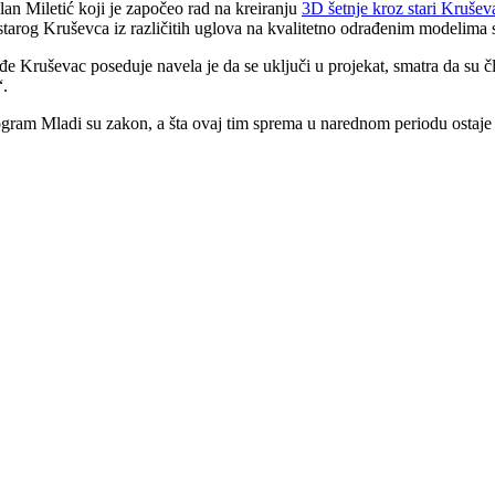
ilan Miletić koji je započeo rad na kreiranju
3D šetnje kroz stari Krušev
u starog Kruševca iz različitih uglova na kvalitetno odrađenim modelima 
eđe Kruševac poseduje navela je da se uključi u projekat, smatra da su 
“.
program Mladi su zakon, a šta ovaj tim sprema u narednom periodu osta