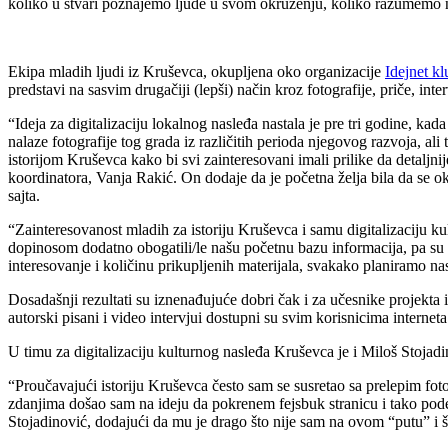
koliko u stvari poznajemo ljude u svom okruženju, koliko razumemo ne
Ekipa mladih ljudi iz Kruševca, okupljena oko organizacije
Idejnet kl
predstavi na sasvim drugačiji (lepši) način kroz fotografije, priče, inter
“Ideja za digitalizaciju lokalnog nasleđa nastala je pre tri godine, k
nalaze fotografije tog grada iz različitih perioda njegovog razvoja, al
istorijom Kruševca kako bi svi zainteresovani imali prilike da detaljni
koordinatora, Vanja Rakić. On dodaje da je početna želja bila da se okup
sajta.
“Zainteresovanost mladih za istoriju Kruševca i samu digitalizaciju ku
dopinosom dodatno obogatili/le našu početnu bazu informacija, pa su t
interesovanje i količinu prikupljenih materijala, svakako planiramo n
Dosadašnji rezultati su iznenađujuće dobri čak i za učesnike projekta i
autorski pisani i video intervjui dostupni su svim korisnicima internet
U timu za digitalizaciju kulturnog nasleđa Kruševca je i Miloš Stojadi
“Proučavajući istoriju Kruševca često sam se susretao sa prelepim fo
zdanjima došao sam na ideju da pokrenem fejsbuk stranicu i tako podel
Stojadinović, dodajući da mu je drago što nije sam na ovom “putu” i št