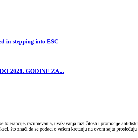
ed in stepping into ESC
O 2028. GODINE ZA...
cipe tolerancije, razumevanja, uvažavanja različitosti i promocije antid
ksel, što znači da se podaci o vašem kretanju na ovom sajtu prosleđuju