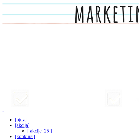
[njuz]
[akcija]
[ akcije_25 ]
[konkursi]