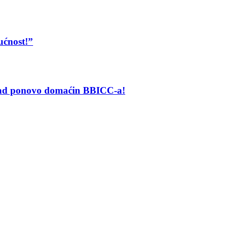
ućnost!”
grad ponovo domaćin BBICC-a!