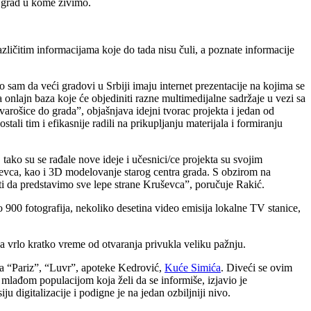
o grad u kome živimo.
različitim informacijama koje do tada nisu čuli, a poznate informacije
o sam da veći gradovi u Srbiji imaju internet prezentacije na kojima se
a onlajn baza koje će objediniti razne multimedijalne sadržaje u vezi sa
 varošice do grada”, objašnjava idejni tvorac projekta i jedan od
ali tim i efikasnije radili na prikupljanju materijala i formiranju
tako su se rađale nove ideje i učesnici/ce projekta su svojim
uševca, kao i 3D modelovanje starog centra grada. S obzirom na
ati da predstavimo sve lepe strane Kruševca”, poručuje Rakić.
 900 fotografija, nekoliko desetina video emisija lokalne TV stanice,
a vrlo kratko vreme od otvaranja privukla veliku pažnju.
ela “Pariz”, “Luvr”, apoteke Kedrović,
Kuće Simića
. Diveći se ovim
 mlađom populacijom koja želi da se informiše, izjavio je
 digitalizacije i podigne je na jedan ozbiljniji nivo.