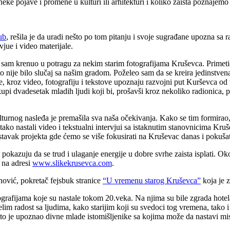
ke pojave i promene u kulturi ili arhitekturi i koliko zaista poznajem
ub
, rešila je da uradi nešto po tom pitanju i svoje sugrađane upozna sa 
vjue i video materijale.
ada sam krenuo u potragu za nekim starim fotografijama Kruševca. Primeti
i to nije bilo slučaj sa našim gradom. Poželeo sam da se kreira jedinstven
je, kroz video, fotografiju i tekstove upoznaju razvojni put Kurševca od
i dvadesetak mladih ljudi koji bi, prošavši kroz nekoliko radionica, post
lturnog nasleđa je premašila sva naša očekivanja. Kako se tim formirao, 
ako nastali video i tekstualni intervjui sa istaknutim stanovnicima Kr
astavak projekta gde ćemo se više fokusirati na Kruševac danas i pokuš
 pokazuju da se trud i ulaganje energije u dobre svrhe zaista isplati.
Oko
a na adresi
www.slikekrusevca.com
.
nović, pokretač fejsbuk stranice
“U vremenu starog Kruševca”
koja je z
tografijama koje su nastale tokom 20.veka. Na njima su bile zgrada hot
im radost sa ljudima, kako starijim koji su svedoci tog vremena, tako i
o je upoznao divne mlade istomišljenike sa kojima može da nastavi misiju