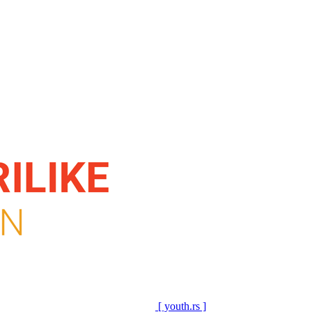
[ youth.rs ]