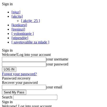
Sign in
[njuz]
[akcija]
[ akcije_25 ]
[konkursi]
[treninzi]
[ volontiranje ]
[stipendije]
[ savetovalište za mlade ]
Sign in
Welcome!
Log into your account
your username
your password
Forgot your password?
Password recovery
Recover your password
your email
Search
Sign in
Welcome! Log into your account