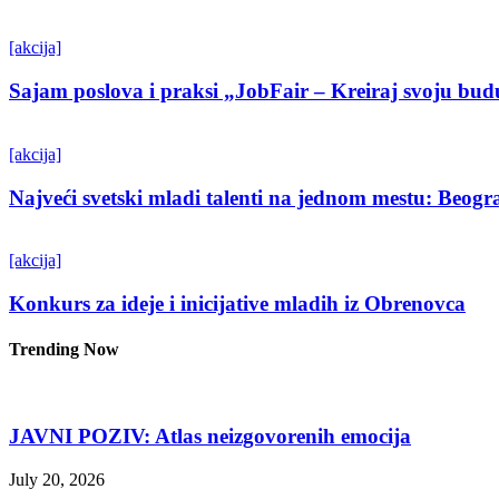
[akcija]
Sajam poslova i praksi „JobFair – Kreiraj svoju bud
[akcija]
Najveći svetski mladi talenti na jednom mestu: Beo
[akcija]
Konkurs za ideje i inicijative mladih iz Obrenovca
Trending Now
JAVNI POZIV: Atlas neizgovorenih emocija
July 20, 2026