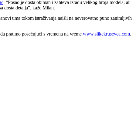
ac
. “Posao je dosta obiman i zahteva izradu velikog broja modela, ali
sa dosta detalja”, kaže Milan.
članovi tima tokom istraživanja naišli na neverovatno puno zanimljivih
je da pratimo posećujući s vremena na vreme
www.slikekrusevca.com
.