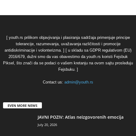
[ youth.rs prilikom objavjivanja i plasiranja sadržaja primenjuje principe
tolerancije, razumevanja, uvažavanja različitosti i promocije
antidiskriminacije i volonterizma. ] [ u skladu sa GDPR regulativom (EU)
2016/679, dužni smo da vas obavestimo da youth.rs koristi Fejsbuk
Piksel, što znači da se podaci o vašem kretanju na ovom sajtu prosleđuju
Fejsbuku. ]
Contact us:
admin@youth.rs
EVEN MORE NEWS
JAVNI POZIV: Atlas neizgovorenih emocija
July 20, 2026