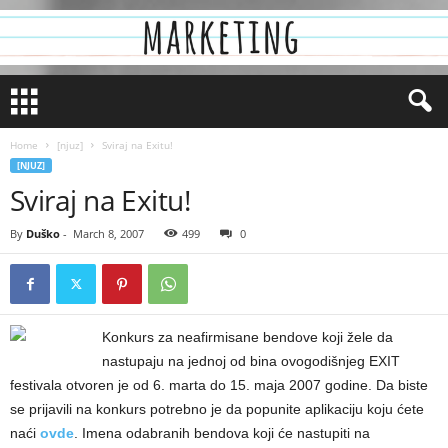
Home
[njuz]
Sviraj na Exitu!
[NJUZ]
Sviraj na Exitu!
By
Duško
-
March 8, 2007
499
0
Konkurs za neafirmisane bendove koji žele da
nastupaju na jednoj od bina ovogodišnjeg EXIT
festivala otvoren je od 6. marta do 15. maja 2007 godine. Da biste
se prijavili na konkurs potrebno je da popunite aplikaciju koju ćete
naći
ovde
. Imena odabranih bendova koji će nastupiti na