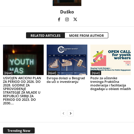
Duško
RELATED ARTICLES
MORE FROM AUTHOR
[njuz]
[njuz]
[njuz]
USVOJEN AKCIONI PLAN
Evropa dolazi u Beograd
Poziv za učesnike
ZA PERIOD OD 2026. DO
da uči o investiranju
treninga Praktična
2028. GODINE ZA
moderacija i facilitacija
SPROVOĐENjE
događaja u oblasti mladih
STRATEGIJE ZA MLADE U
REPUBLICI SRBIJI ZA
PERIOD OD 2023. DO
2030....
Trending Now