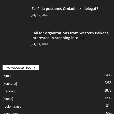
Želiš da postaneš Omladinski delegat?
July 17, 2026
Call for organizations from Western Balkans,
interested in stepping into ESC
July 17, 2026
POPULAR CATEGORY
3485
[njuz]
2258
[konkursi]
1879
[treninzi]
1205
[akcija]
814
[ volontiranje ]
569