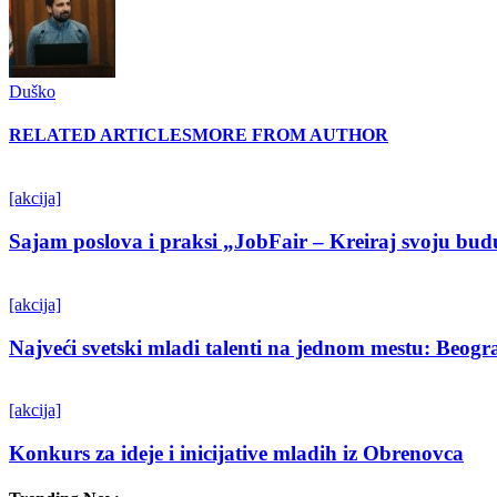
Duško
RELATED ARTICLES
MORE FROM AUTHOR
[akcija]
Sajam poslova i praksi „JobFair – Kreiraj svoju bud
[akcija]
Najveći svetski mladi talenti na jednom mestu: Beo
[akcija]
Konkurs za ideje i inicijative mladih iz Obrenovca