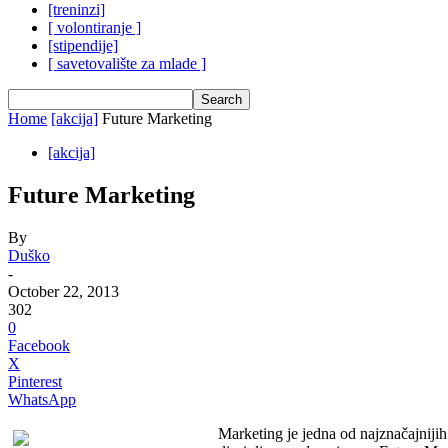
[treninzi]
[ volontiranje ]
[stipendije]
[ savetovalište za mlade ]
Home
[akcija]
Future Marketing
[akcija]
Future Marketing
By
Duško
-
October 22, 2013
302
0
Facebook
X
Pinterest
WhatsApp
Marketing je jedna od najznačajniji