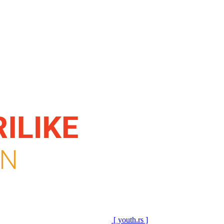
[ youth.rs ]