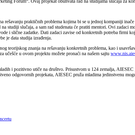
rketing Forum“. Ovaj projekat obuhvata rad na studijama slučaja za ko
i na rešavanju praktičnih problema kojima bi se u jednoj kompaniji inače
d na studiji slučaja, a sam rad studenata će pratiti mentori. Ovi zadaci 
e i slične zadatke. Dati zadaci zavise od konkretnih potreba firmi koj
e je data studija izrađenja.
og teorijskog znanja na rešavanju konkretnih problema, kao i usavršava
ave za učešće u ovom projektu možete pronaći na našem sajtu
www.nis.aies
mladih i pozitivno utiče na društvo. Prisustvom u 124 zemalja, AIESEC 
uštveno odgovornih projekata, AIESEC pruža mladima jedinstvenu mogućn
ncertu