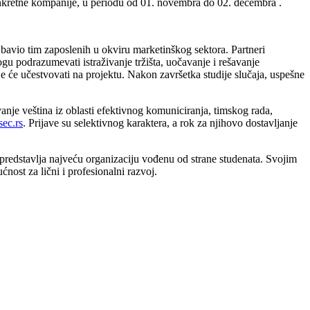
nkretne kompanije, u periodu od 01. novembra do 02. decembra .
 bavio tim zaposlenih u okviru marketinškog sektora. Partneri
mogu podrazumevati istraživanje tržišta, uočavanje i rešavanje
e će učestvovati na projektu. Nakon završetka studije slučaja, uspešne
nje veština iz oblasti efektivnog komuniciranja, timskog rada,
ec.rs
. Prijave su selektivnog karaktera, a rok za njihovo dostavljanje
predstavlja najveću organizaciju vođenu od strane studenata. Svojim
ost za lični i profesionalni razvoj.