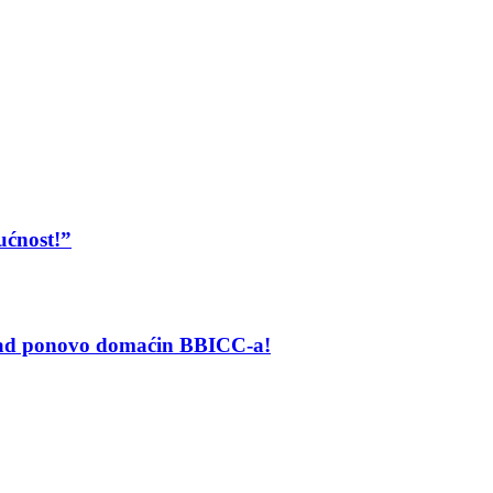
ućnost!”
grad ponovo domaćin BBICC-a!