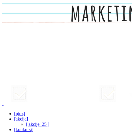
[njuz]
[akcija]
[ akcije_25 ]
[konkursi]