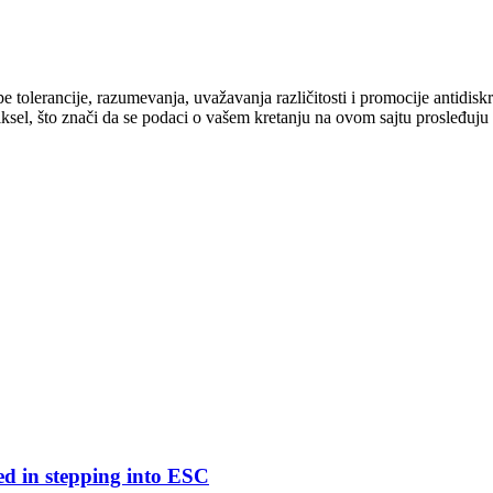
cipe tolerancije, razumevanja, uvažavanja različitosti i promocije antid
ksel, što znači da se podaci o vašem kretanju na ovom sajtu prosleđuju
ed in stepping into ESC