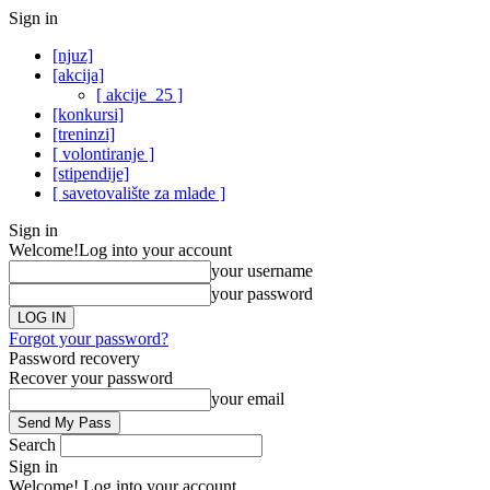
Sign in
[njuz]
[akcija]
[ akcije_25 ]
[konkursi]
[treninzi]
[ volontiranje ]
[stipendije]
[ savetovalište za mlade ]
Sign in
Welcome!
Log into your account
your username
your password
Forgot your password?
Password recovery
Recover your password
your email
Search
Sign in
Welcome! Log into your account