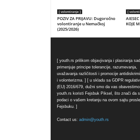
[ volontiranje ]
[ volonti
POZIV ZA PRIJAVU: Dugoročno
AIESEC
volontiranje u Nemačkoj
KOJE M
(2025/2026)
[ youth.rs prilikom objavjivanja i plasiranja sa
primenjuje principe tolerancije, razumevanja,
uvažavanja različitosti i promocije antidiskrim
i volonterizma. ] [ u skladu sa GDPR regulati
(EU) 2016/679, dužni smo da vas obavestimo
youth.rs koristi Fejsbuk Piksel, što znači da 
podaci o vašem kretanju na ovom sajtu prosl
Fejsbuku. ]
Contact us:
admin@youth.rs