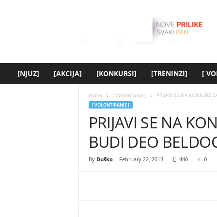
[
y
o
u
t
h
.
[NJUZ]
[AKCIJA]
[KONKURSI]
[TRENINZI]
[ VO
r
s
Home
[ volontiranje ]
PRIJAVI SE NA KONKURS 
]
[ VOLONTIRANJE ]
PRIJAVI SE NA KO
BUDI DEO BELDOC
By
Duško
-
February 22, 2013
440
0