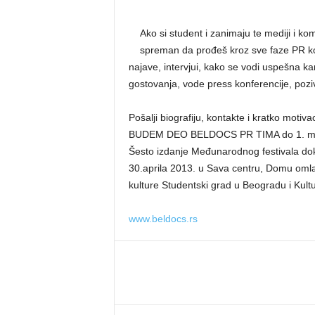
Ako si student i zanimaju te mediji i komu
spreman da prođeš kroz sve faze PR komu
najave, intervjui, kako se vodi uspešna 
gostovanja, vode press konferencije, poziv
Pošalji biografiju, kontakte i kratko moti
BUDEM DEO BELDOCS PR TIMA do 1. ma
Šesto izdanje Međunarodnog festivala d
30.aprila 2013. u Sava centru, Domu oml
kulture Studentski grad u Beogradu i Ku
www.beldocs.rs