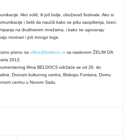
nikacije. Ako voliš, ili još bolje, obožavaš festivale. Ako si
nikacije i želiš da naučiš kako se pišu saopštenja, tizeri,
kampanja na društvenim mrežama, i kako se ugovaraju
aju novinari i još mnogo toga.
vaciono pismo na
office@beldocs.rs
sa naslovom ŽELIM DA
rta 2013.
okumentarnog filma BELDOCS održaće se od 26. do
adine, Dvorani kulturnog centra, Biskopu Fontana, Domu
lturnom centru u Novom Sadu.