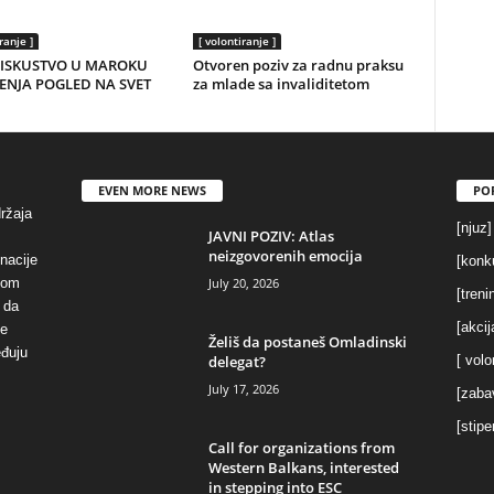
ranje ]
[ volontiranje ]
 ISKUSTVO U MAROKU
Otvoren poziv za radnu praksu
ENJA POGLED NA SVET
za mlade sa invaliditetom
EVEN MORE NEWS
PO
držaja
[njuz]
JAVNI POZIV: Atlas
neizgovorenih emocija
inacije
[konku
July 20, 2026
vom
[treni
 da
[akcij
se
Želiš da postaneš Omladinski
eđuju
delegat?
[ volo
July 17, 2026
[zaba
[stipe
Call for organizations from
Western Balkans, interested
in stepping into ESC