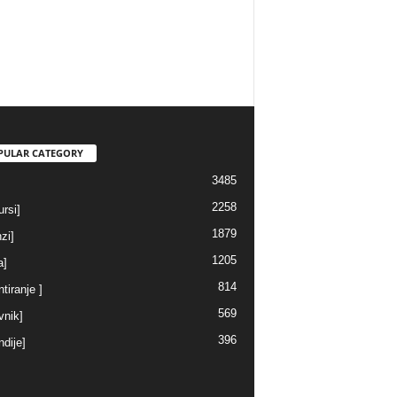
PULAR CATEGORY
3485
2258
rsi]
1879
nzi]
1205
a]
814
ntiranje ]
569
vnik]
396
ndije]