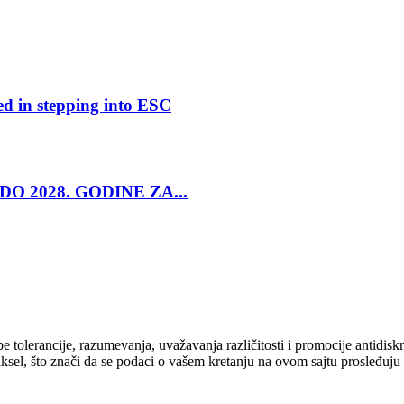
ed in stepping into ESC
O 2028. GODINE ZA...
cipe tolerancije, razumevanja, uvažavanja različitosti i promocije antid
ksel, što znači da se podaci o vašem kretanju na ovom sajtu prosleđuju