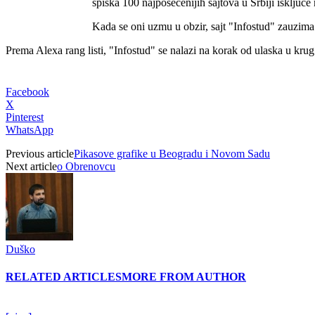
spiska 100 najposećenijih sajtova u Srbiji isklj
Kada se oni uzmu u obzir, sajt "Infostud" zauzima 2
Prema Alexa rang listi, "Infostud" se nalazi na korak od ulaska u krug
Facebook
X
Pinterest
WhatsApp
Previous article
Pikasove grafike u Beogradu i Novom Sadu
Next article
o Obrenovcu
Duško
RELATED ARTICLES
MORE FROM AUTHOR