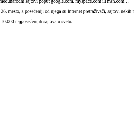
uče međunarodni sajtovi poput google.com, myspace.com ili msn.com…
6. mesto, a posećeniji od njega su Internet pretraživači, sajtovi nekih n
 10.000 najposećenijih sajtova u svetu.