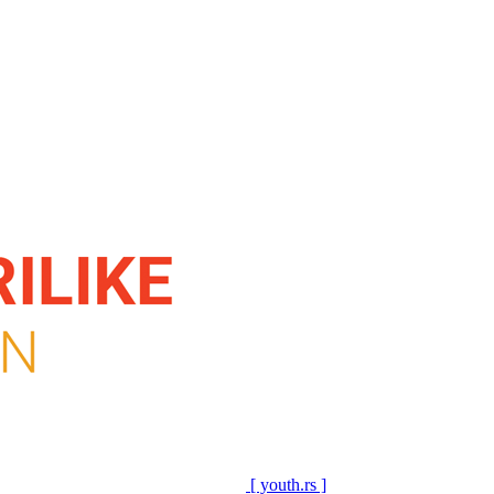
[ youth.rs ]