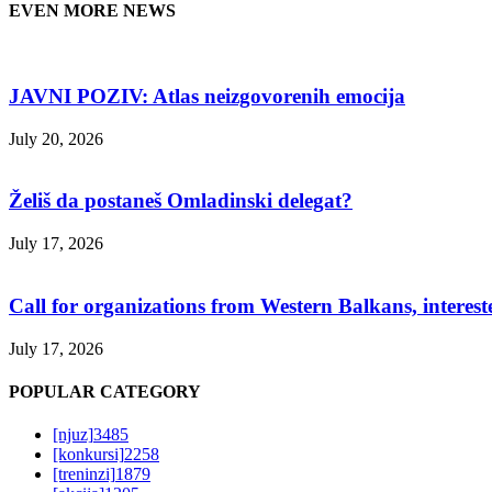
EVEN MORE NEWS
JAVNI POZIV: Atlas neizgovorenih emocija
July 20, 2026
Želiš da postaneš Omladinski delegat?
July 17, 2026
Call for organizations from Western Balkans, interest
July 17, 2026
POPULAR CATEGORY
[njuz]
3485
[konkursi]
2258
[treninzi]
1879