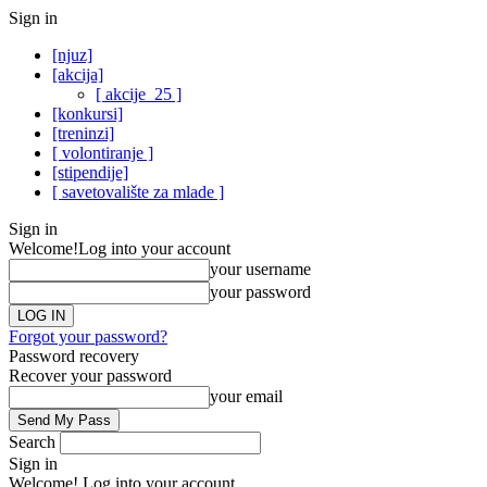
Sign in
[njuz]
[akcija]
[ akcije_25 ]
[konkursi]
[treninzi]
[ volontiranje ]
[stipendije]
[ savetovalište za mlade ]
Sign in
Welcome!
Log into your account
your username
your password
Forgot your password?
Password recovery
Recover your password
your email
Search
Sign in
Welcome! Log into your account