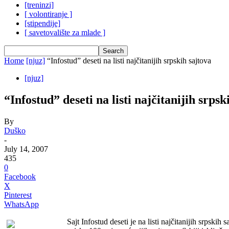
[treninzi]
[ volontiranje ]
[stipendije]
[ savetovalište za mlade ]
Home
[njuz]
“Infostud” deseti na listi najčitanijih srpskih sajtova
[njuz]
“Infostud” deseti na listi najčitanijih srpsk
By
Duško
-
July 14, 2007
435
0
Facebook
X
Pinterest
WhatsApp
Sajt Infostud deseti je na listi najčitanijih srpskih