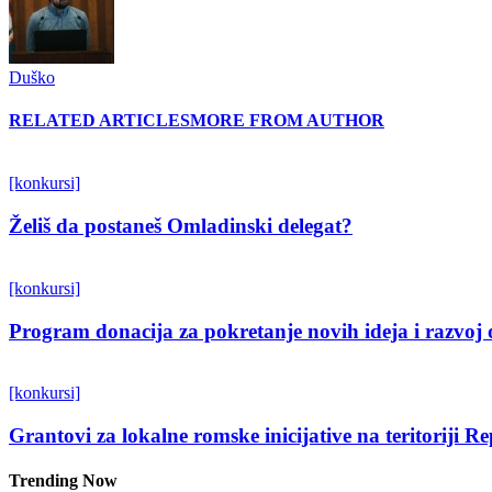
Duško
RELATED ARTICLES
MORE FROM AUTHOR
[konkursi]
Želiš da postaneš Omladinski delegat?
[konkursi]
Program donacija za pokretanje novih ideja i razvoj 
[konkursi]
Grantovi za lokalne romske inicijative na teritoriji R
Trending Now