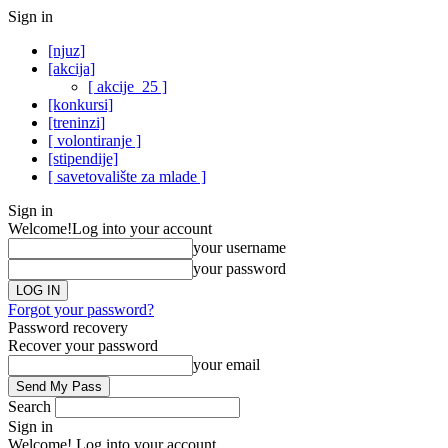
Sign in
[njuz]
[akcija]
[ akcije_25 ]
[konkursi]
[treninzi]
[ volontiranje ]
[stipendije]
[ savetovalište za mlade ]
Sign in
Welcome!
Log into your account
your username
your password
Forgot your password?
Password recovery
Recover your password
your email
Search
Sign in
Welcome! Log into your account