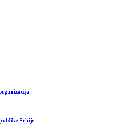
organizacija
epublike Srbije