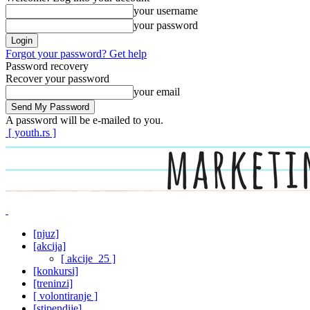
your username
your password
Forgot your password? Get help
Password recovery
Recover your password
your email
A password will be e-mailed to you.
[ youth.rs ]
[njuz]
[akcija]
[ akcije_25 ]
[konkursi]
[treninzi]
[ volontiranje ]
[stipendije]