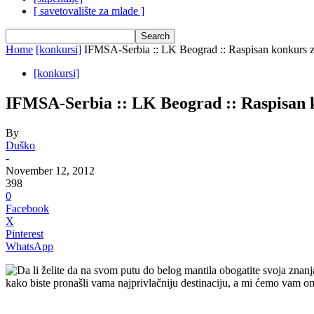
[ savetovalište za mlade ]
Home
[konkursi]
IFMSA-Serbia :: LK Beograd :: Raspisan konkurs z
[konkursi]
IFMSA-Serbia :: LK Beograd :: Raspisan 
By
Duško
-
November 12, 2012
398
0
Facebook
X
Pinterest
WhatsApp
Da li želite da na svom putu do belog mantila obogatite svoja znanja
kako biste pronašli vama najprivlačniju destinaciju, a mi ćemo vam omog