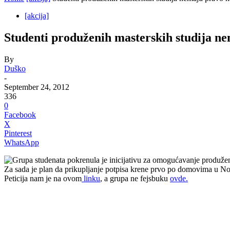
[akcija]
Studenti produženih masterskih studija n
By
Duško
-
September 24, 2012
336
0
Facebook
X
Pinterest
WhatsApp
Grupa studenata pokrenula je inicijativu za omogućavanje produž
Za sada je plan da prikupljanje potpisa krene prvo po domovima u Novo
Peticija nam je na ovom
linku
, a grupa ne fejsbuku
ovde.