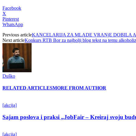
Facebook
X
Pinterest
WhatsApp
Previous article
KANCELARIJA ZA MLADE VRANjE DOBILA A
Next article
Konkurs RTB Bor za najbolji blog tekst na temu alkoholi
Duško
RELATED ARTICLES
MORE FROM AUTHOR
[akcija]
Sajam poslova i praksi „JobFair – Kreiraj svoju bud
[akcija]