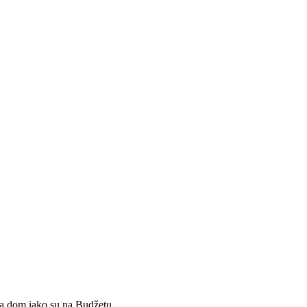
na dom iako su na Budžetu