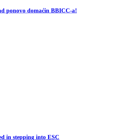
grad ponovo domaćin BBICC-a!
ed in stepping into ESC