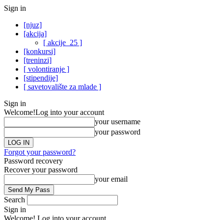
Sign in
[njuz]
[akcija]
[ akcije_25 ]
[konkursi]
[treninzi]
[ volontiranje ]
[stipendije]
[ savetovalište za mlade ]
Sign in
Welcome!
Log into your account
your username
your password
Forgot your password?
Password recovery
Recover your password
your email
Search
Sign in
Welcome! Log into your account