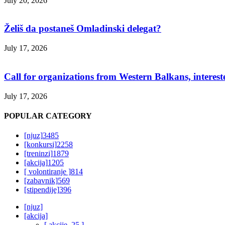
July 20, 2026
Želiš da postaneš Omladinski delegat?
July 17, 2026
Call for organizations from Western Balkans, interest
July 17, 2026
POPULAR CATEGORY
[njuz]
3485
[konkursi]
2258
[treninzi]
1879
[akcija]
1205
[ volontiranje ]
814
[zabavnik]
569
[stipendije]
396
[njuz]
[akcija]
[ akcije_25 ]