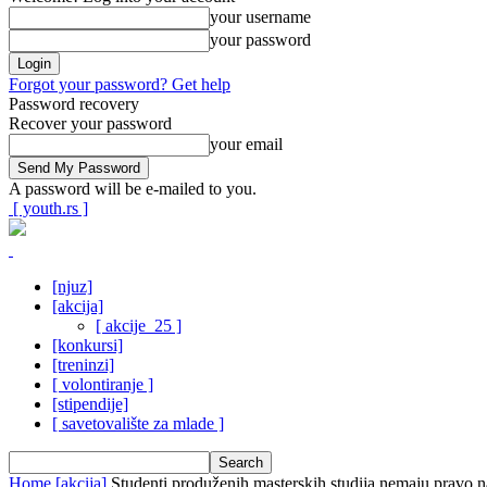
your username
your password
Forgot your password? Get help
Password recovery
Recover your password
your email
A password will be e-mailed to you.
[ youth.rs ]
[njuz]
[akcija]
[ akcije_25 ]
[konkursi]
[treninzi]
[ volontiranje ]
[stipendije]
[ savetovalište za mlade ]
Home
[akcija]
Studenti produženih masterskih studija nemaju pravo 