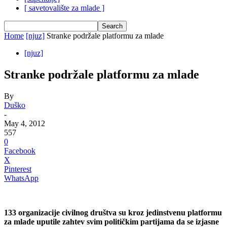
[ savetovalište za mlade ]
Home
[njuz]
Stranke podržale platformu za mlade
[njuz]
Stranke podržale platformu za mlade
By
Duško
-
May 4, 2012
557
0
Facebook
X
Pinterest
WhatsApp
133 organizacije civilnog društva su kroz jedinstvenu platformu
za mlade uputile zahtev svim političkim partijama da se izjasne