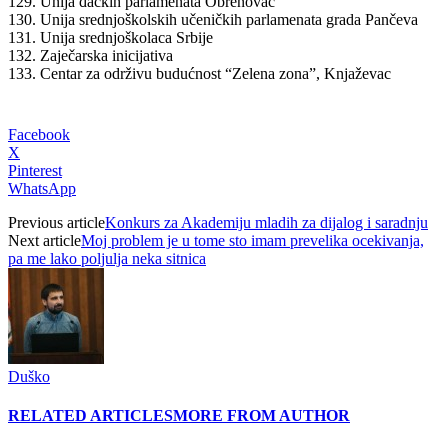
129. Unija đačkih parlamenata Obrenovac
130. Unija srednjoškolskih učeničkih parlamenata grada Pančeva
131. Unija srednjoškolaca Srbije
132. Zaječarska inicijativa
133. Centar za održivu budućnost “Zelena zona”, Knjaževac
Facebook
X
Pinterest
WhatsApp
Previous article
Konkurs za Akademiju mladih za dijalog i saradnju
Next article
Moj problem je u tome sto imam prevelika ocekivanja,
pa me lako poljulja neka sitnica
Duško
RELATED ARTICLES
MORE FROM AUTHOR