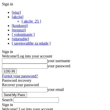
Sign in
[njuz]
[akcija]
[ akcije_25 ]
[konkursi]
[treninzi]
[ volontiranje ]
[stipendije]
[ savetovalište za mlade ]
Sign in
Welcome!
Log into your account
your username
your password
Forgot your password?
Password recovery
Recover your password
your email
Search
Sign in
Welcome! Log into your account