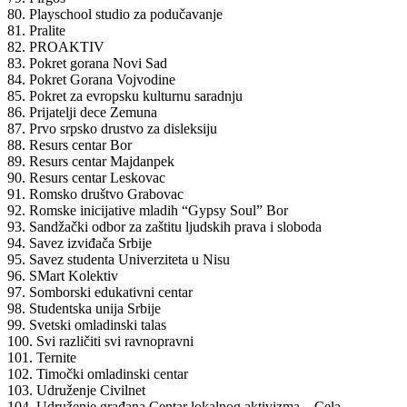
80. Playschool studio za podučavanje
81. Pralite
82. PROAKTIV
83. Pokret gorana Novi Sad
84. Pokret Gorana Vojvodine
85. Pokret za evropsku kulturnu saradnju
86. Prijatelji dece Zemuna
87. Prvo srpsko drustvo za disleksiju
88. Resurs centar Bor
89. Resurs centar Majdanpek
90. Resurs centar Leskovac
91. Romsko društvo Grabovac
92. Romske inicijative mladih “Gypsy Soul” Bor
93. Sandžački odbor za zaštitu ljudskih prava i sloboda
94. Savez izviđača Srbije
95. Savez studenta Univerziteta u Nisu
96. SMart Kolektiv
97. Somborski edukativni centar
98. Studentska unija Srbije
99. Svetski omladinski talas
100. Svi različiti svi ravnopravni
101. Ternite
102. Timočki omladinski centar
103. Udruženje Civilnet
104. Udruženje građana Centar lokalnog aktivizma – Cela