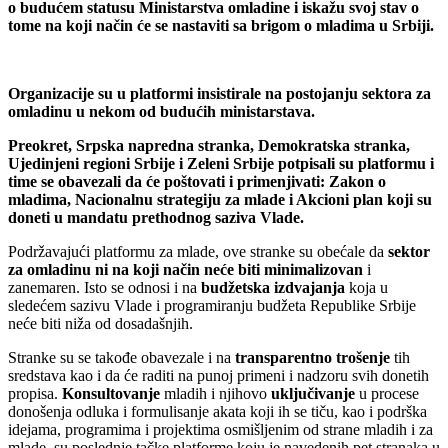
o budućem statusu Ministarstva omladine i iskažu svoj stav o
tome na koji način će se nastaviti sa brigom o mladima u Srbiji.
Organizacije su u platformi insistirale na postojanju sektora za
omladinu u nekom od budućih ministarstava.
Preokret, Srpska napredna stranka, Demokratska stranka,
Ujedinjeni regioni Srbije i Zeleni Srbije potpisali su platformu i
time se obavezali da će poštovati i primenjivati: Zakon o
mladima, Nacionalnu strategiju za mlade i Akcioni plan koji su
doneti u mandatu prethodnog saziva Vlade.
Podržavajući platformu za mlade, ove stranke su obećale da
sektor
za omladinu ni na koji način neće biti minimalizovan
i
zanemaren. Isto se odnosi i na
budžetska izdvajanja
koja u
sledećem sazivu Vlade i programiranju budžeta Republike Srbije
neće biti niža od dosadašnjih.
Stranke su se takođe obavezale i na
transparentno trošenje
tih
sredstava kao i da će raditi na punoj primeni i nadzoru svih donetih
propisa.
Konsultovanje
mladih i njihovo
uključivanje
u procese
donošenja odluka i formulisanje akata koji ih se tiču, kao i podrška
idejama, programima i projektima osmišljenim od strane mladih i za
mlade, su poslednje tačke platforme koju je navedenih pet stranaka u