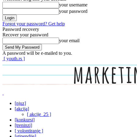
your username
your password
Forgot your password? Get help
Password recovery
Recover your password
your email
A password will be e-mailed to you.
[ youth.rs ]
[njuz]
[akcija]
[ akcije_25 ]
[konkursi]
[treninzi]
[ volontiranje ]
[stipendije]