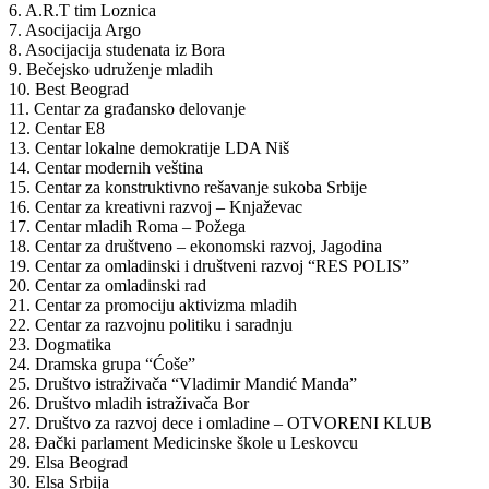
6. A.R.T tim Loznica
7. Asocijacija Argo
8. Asocijacija studenata iz Bora
9. Bečejsko udruženje mladih
10. Best Beograd
11. Centar za građansko delovanje
12. Centar E8
13. Centar lokalne demokratije LDA Niš
14. Centar modernih veština
15. Centar za konstruktivno rešavanje sukoba Srbije
16. Centar za kreativni razvoj – Knjaževac
17. Centar mladih Roma – Požega
18. Centar za društveno – ekonomski razvoj, Jagodina
19. Centar za omladinski i društveni razvoj “RES POLIS”
20. Centar za omladinski rad
21. Centar za promociju aktivizma mladih
22. Centar za razvojnu politiku i saradnju
23. Dogmatika
24. Dramska grupa “Ćoše”
25. Društvo istraživača “Vladimir Mandić Manda”
26. Društvo mladih istraživača Bor
27. Društvo za razvoj dece i omladine – OTVORENI KLUB
28. Đački parlament Medicinske škole u Leskovcu
29. Elsa Beograd
30. Elsa Srbija