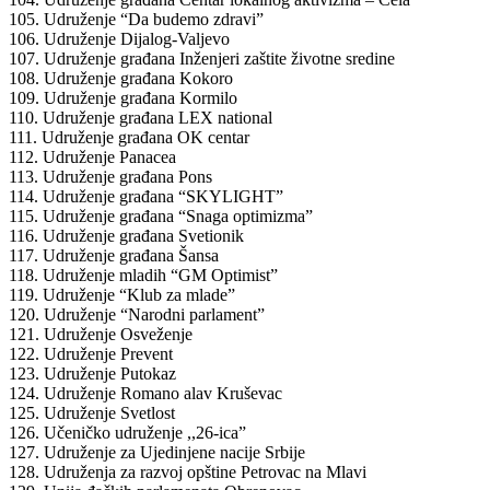
105. Udruženje “Da budemo zdravi”
106. Udruženje Dijalog-Valjevo
107. Udruženje građana Inženjeri zaštite životne sredine
108. Udruženje građana Kokoro
109. Udruženje građana Kormilo
110. Udruženje građana LEX national
111. Udruženje građana OK centar
112. Udruženje Panacea
113. Udruženje građana Pons
114. Udruženje građana “SKYLIGHT”
115. Udruženje građana “Snaga optimizma”
116. Udruženje građana Svetionik
117. Udruženje građana Šansa
118. Udruženje mladih “GM Optimist”
119. Udruženje “Klub za mlade”
120. Udruženje “Narodni parlament”
121. Udruženje Osveženje
122. Udruženje Prevent
123. Udruženje Putokaz
124. Udruženje Romano alav Kruševac
125. Udruženje Svetlost
126. Učeničko udruženje ,,26-ica”
127. Udruženje za Ujedinjene nacije Srbije
128. Udruženja za razvoj opštine Petrovac na Mlavi