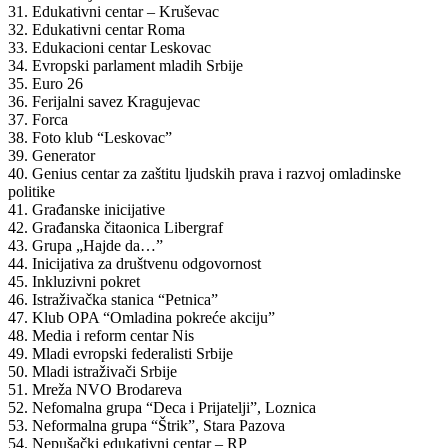
31. Edukativni centar – Kruševac
32. Edukativni centar Roma
33. Edukacioni centar Leskovac
34. Evropski parlament mladih Srbije
35. Euro 26
36. Ferijalni savez Kragujevac
37. Forca
38. Foto klub “Leskovac”
39. Generator
40. Genius centar za zaštitu ljudskih prava i razvoj omladinske
politike
41. Građanske inicijative
42. Građanska čitaonica Libergraf
43. Grupa „Hajde da…”
44. Inicijativa za društvenu odgovornost
45. Inkluzivni pokret
46. Istraživačka stanica “Petnica”
47. Klub OPA “Omladina pokreće akciju”
48. Media i reform centar Nis
49. Mladi evropski federalisti Srbije
50. Mladi istraživači Srbije
51. Mreža NVO Brodareva
52. Nefomalna grupa “Deca i Prijatelji”, Loznica
53. Neformalna grupa “Štrik”, Stara Pazova
54. Nepušački edukativni centar – RP