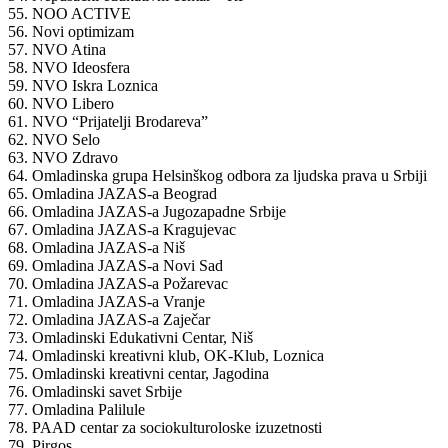
55. NOO ACTIVE
56. Novi optimizam
57. NVO Atina
58. NVO Ideosfera
59. NVO Iskra Loznica
60. NVO Libero
61. NVO “Prijatelji Brodareva”
62. NVO Selo
63. NVO Zdravo
64. Omladinska grupa Helsinškog odbora za ljudska prava u Srbiji
65. Omladina JAZAS-a Beograd
66. Omladina JAZAS-a Jugozapadne Srbije
67. Omladina JAZAS-a Kragujevac
68. Omladina JAZAS-a Niš
69. Omladina JAZAS-a Novi Sad
70. Omladina JAZAS-a Požarevac
71. Omladina JAZAS-a Vranje
72. Omladina JAZAS-a Zaječar
73. Omladinski Edukativni Centar, Niš
74. Omladinski kreativni klub, OK-Klub, Loznica
75. Omladinski kreativni centar, Jagodina
76. Omladinski savet Srbije
77. Omladina Palilule
78. PAAD centar za sociokulturoloske izuzetnosti
79. Pirgos