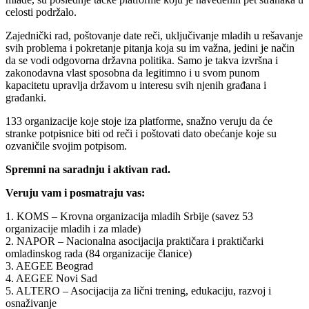
celosti podržalo.
Zajednički rad, poštovanje date reči, uključivanje mladih u rešavanje
svih problema i pokretanje pitanja koja su im važna, jedini je način
da se vodi odgovorna državna politika. Samo je takva izvršna i
zakonodavna vlast sposobna da legitimno i u svom punom
kapacitetu upravlja državom u interesu svih njenih građana i
građanki.
133 organizacije koje stoje iza platforme, snažno veruju da će
stranke potpisnice biti od reči i poštovati dato obećanje koje su
ozvaničile svojim potpisom.
Spremni na saradnju i aktivan rad.
Veruju vam i posmatraju vas:
1. KOMS – Krovna organizacija mladih Srbije (savez 53
organizacije mladih i za mlade)
2. NAPOR – Nacionalna asocijacija praktičara i praktičarki
omladinskog rada (84 organizacije članice)
3. AEGEE Beograd
4. AEGEE Novi Sad
5. ALTERO – Asocijacija za lični trening, edukaciju, razvoj i
osnaživanje