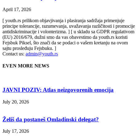
April 17, 2026
[ youth.rs prilikom objavjivanja i plasiranja sadržaja primenjuje
principe tolerancije, razumevanja, uvažavanja različitosti i promocije
antidiskriminacije i volonterizma. ] [ u skladu sa GDPR regulativom
(EU) 2016/679, dužni smo da vas obavestimo da youth.rs koristi
Fejsbuk Piksel, što znači da se podaci o vašem kretanju na ovom
sajtu prosleđuju Fejsbuku. ]
Contact us:
admin@youth.rs
EVEN MORE NEWS
JAVNI POZIV: Atlas neizgovorenih emocija
July 20, 2026
Želiš da postaneš Omladinski delegat?
July 17, 2026