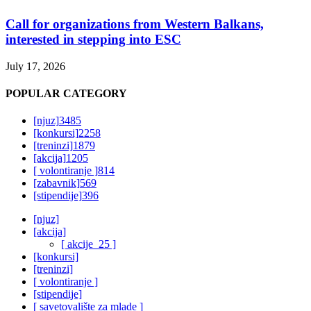
Call for organizations from Western Balkans,
interested in stepping into ESC
July 17, 2026
POPULAR CATEGORY
[njuz]
3485
[konkursi]
2258
[treninzi]
1879
[akcija]
1205
[ volontiranje ]
814
[zabavnik]
569
[stipendije]
396
[njuz]
[akcija]
[ akcije_25 ]
[konkursi]
[treninzi]
[ volontiranje ]
[stipendije]
[ savetovalište za mlade ]