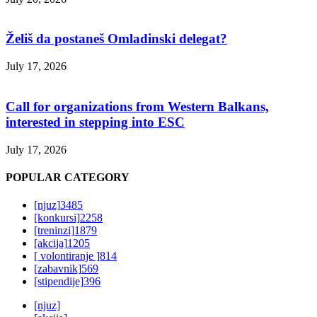
Želiš da postaneš Omladinski delegat?
July 17, 2026
Call for organizations from Western Balkans,
interested in stepping into ESC
July 17, 2026
POPULAR CATEGORY
[njuz]
3485
[konkursi]
2258
[treninzi]
1879
[akcija]
1205
[ volontiranje ]
814
[zabavnik]
569
[stipendije]
396
[njuz]