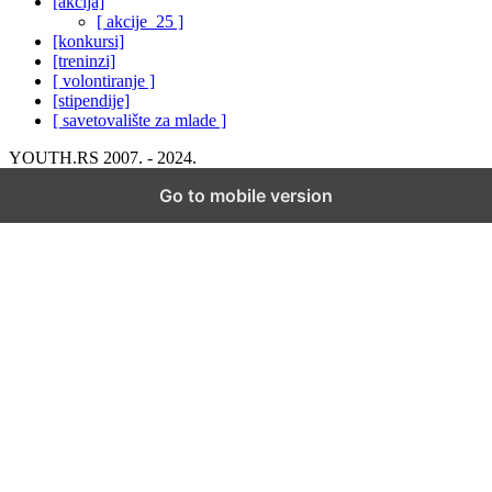
[akcija]
[ akcije_25 ]
[konkursi]
[treninzi]
[ volontiranje ]
[stipendije]
[ savetovalište za mlade ]
YOUTH.RS 2007. - 2024.
Go to mobile version