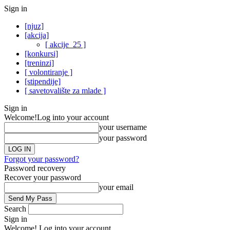
Sign in
[njuz]
[akcija]
[ akcije_25 ]
[konkursi]
[treninzi]
[ volontiranje ]
[stipendije]
[ savetovalište za mlade ]
Sign in
Welcome!
Log into your account
your username
your password
Forgot your password?
Password recovery
Recover your password
your email
Search
Sign in
Welcome! Log into your account