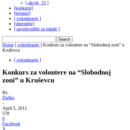
[ akcije_25 ]
[konkursi]
[treninzi]
[ volontiranje ]
[stipendije]
[ savetovalište za mlade ]
Home
[ volontiranje ]
Konkurs za volontere na “Slobodnoj zoni” u
Kruševcu
[ volontiranje ]
Konkurs za volontere na “Slobodnoj
zoni” u Kruševcu
By
Duško
-
April 5, 2012
578
0
Facebook
X