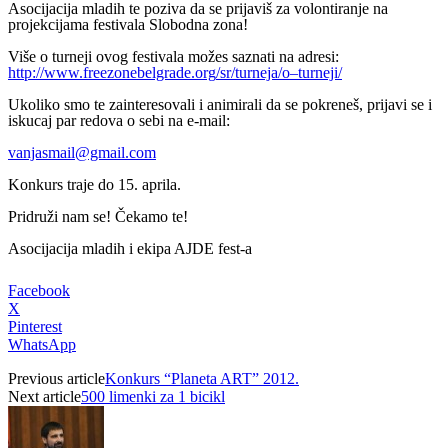
Asocijacija mladih te poziva da se prijaviš za volontiranje na
projekcijama festivala Slobodna zona!
Više o turneji ovog festivala možes saznati na adresi:
http
://
www
.
freezonebelgrade
.
org
/
sr
/
turneja
/
o
–
turneji
/
Ukoliko smo te zainteresovali i animirali da se pokreneš, prijavi se i
iskucaj par redova o sebi na e-mail:
vanjasmail@gmail.com
Konkurs traje do 15. aprila.
Pridruži nam se! Čekamo te!
Asocijacija mladih i ekipa AJDE fest-a
Facebook
X
Pinterest
WhatsApp
Previous article
Konkurs “Planeta ART” 2012.
Next article
500 limenki za 1 bicikl