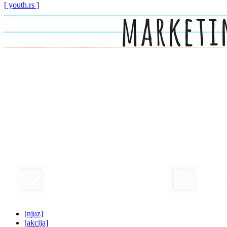
[ youth.rs ]
[njuz]
[akcija]