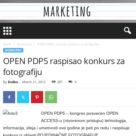
Home
[konkursi]
OPEN PDP5 raspisao konkurs za fotografiju
[KONKURSI]
OPEN PDP5 raspisao konkurs za
fotografiju
By
Duško
-
March 21, 2012
287
0
OPEN PDP5 – kongres posvećen OPEN
ACCESS-u (otvorenom pristupu) tehnologija,
informacija, ideja i umetnosti ove godine je peti po redu i raspisuje
konkurs iz oblasti POJEDINAČNE FOTOGRAFIJE.