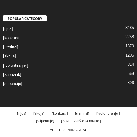
POPULAR CATEGORY
3485
[njuz]
2258
[konkursi]
1879
[treninzi]
1205
[akcija]
814
[ volontiranje ]
569
[zabavnik]
396
[stipendije]
[njuz]
[akcija]
[konkursi]
[treninzi]
[ volontiranje ]
[stipendije]
[ savetovalište za mlade ]
YOUTH.RS 2007. - 2024.