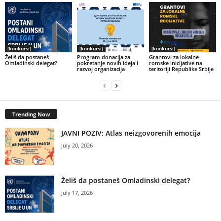
[konkursi]
[konkursi]
[konkursi]
Želiš da postaneš
Program donacija za
Grantovi za lokalne
Omladinski delegat?
pokretanje novih ideja i
romske inicijative na
razvoj organizacija
teritoriji Republike Srbije
Trending Now
JAVNI POZIV: Atlas neizgovorenih emocija
July 20, 2026
Želiš da postaneš Omladinski delegat?
July 17, 2026