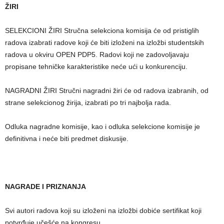
ŽIRI
SELEKCIONI ŽIRI Stručna selekciona komisija će od pristiglih
radova izabrati radove koji će biti izloženi na izložbi studentskih
radova u okviru OPEN PDP5. Radovi koji ne zadovoljavaju
propisane tehničke karakteristike neće ući u konkurenciju.
NAGRADNI ŽIRI Stručni nagradni žiri će od radova izabranih, od
strane selekcionog žirija, izabrati po tri najbolja rada.
Odluka nagradne komisije, kao i odluka selekcione komisije je
definitivna i neće biti predmet diskusije.
NAGRADE I PRIZNANJA
Svi autori radova koji su izloženi na izložbi dobiće sertifikat koji
potvrđuje učešće na kongresu.