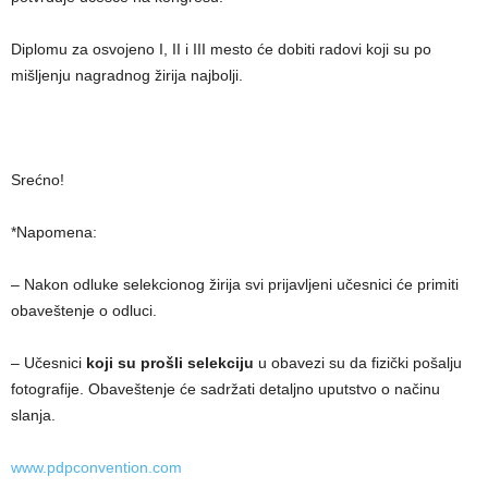
Diplomu za osvojeno I, II i III mesto će dobiti radovi koji su po
mišljenju nagradnog žirija najbolji.
Srećno!
*Napomena:
– Nakon odluke selekcionog žirija svi prijavljeni učesnici će primiti
obaveštenje o odluci.
– Učesnici
koji su prošli selekciju
u obavezi su da fizički pošalju
fotografije. Obaveštenje će sadržati detaljno uputstvo o načinu
slanja.
www.pdpconvention.com