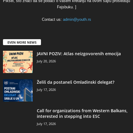
Piksel, što znači da se podaci o vašem kretanju na ovom sajtu prosleđuju
Fejsbuku. ]
Contact us:
admin@youth.rs
EVEN MORE NEWS
JAVNI POZIV: Atlas neizgovorenih emocija
July 20, 2026
Želiš da postaneš Omladinski delegat?
July 17, 2026
Call for organizations from Western Balkans,
interested in stepping into ESC
July 17, 2026