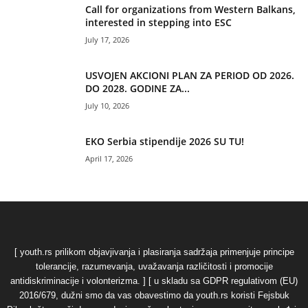
Call for organizations from Western Balkans,
interested in stepping into ESC
July 17, 2026
USVOJEN AKCIONI PLAN ZA PERIOD OD 2026.
DO 2028. GODINE ZA...
July 10, 2026
EKO Serbia stipendije 2026 SU TU!
April 17, 2026
[ youth.rs prilikom objavjivanja i plasiranja sadržaja primenjuje principe
tolerancije, razumevanja, uvažavanja različitosti i promocije
antidiskriminacije i volonterizma. ] [ u skladu sa GDPR regulativom (EU)
2016/679, dužni smo da vas obavestimo da youth.rs koristi Fejsbuk