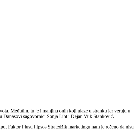
života. Međutim, tu je i manjina onih koji ulaze u stranku jer veruju u
ju Danasovi sagovornici Sonja Liht i Dejan Vuk Stanković.
lupu, Faktor Plusu i Ipsos Stratedžik marketingu nam je rečeno da nisu