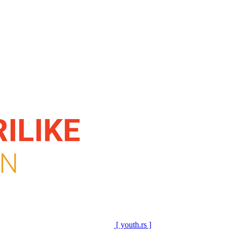
[ youth.rs ]