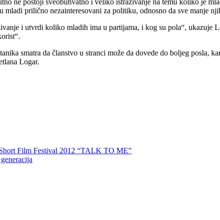
tno ne postoji sveobuhvatno i veliko istraživanje na temu koliko je mlad
su mladi prilično nezainteresovani za politiku, odnosno da sve manje nji
živanje i utvrdi koliko mladih ima u partijama, i kog su pola“, ukazuje
orist“.
itanika smatra da članstvo u stranci može da dovede do boljeg posla, kar
etlana Logar.
rs Short Film Festival 2012 “TALK TO ME”
 generacija