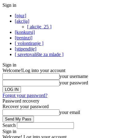
Sign in
[njuz]
[akcija]
[ akcije_25 ]
[konkursi]
[treninzi]
[ volontiranje ]
[stipendije]
[ savetovalište za mlade ]
Sign in
Welcome!
Log into your account
your username
your password
Forgot your password?
Password recovery
Recover your password
your email
Search
Sign in
Welcome! Log into your account