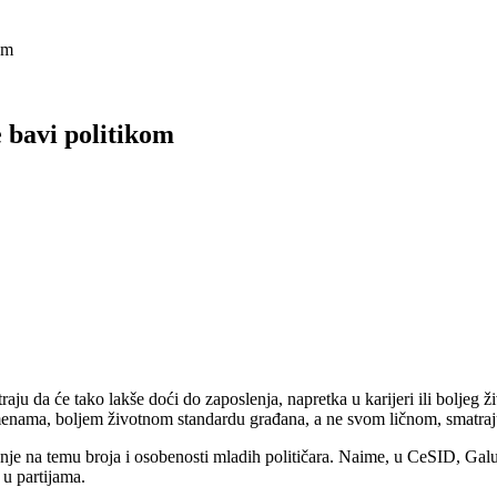
om
 bavi politikom
atraju da će tako lakše doći do zaposlenja, napretka u karijeri ili boljeg 
menama, boljem životnom standardu građana, a ne svom ličnom, smatra
ivanje na temu broja i osobenosti mladih političara. Naime, u CeSID, Ga
 u partijama.