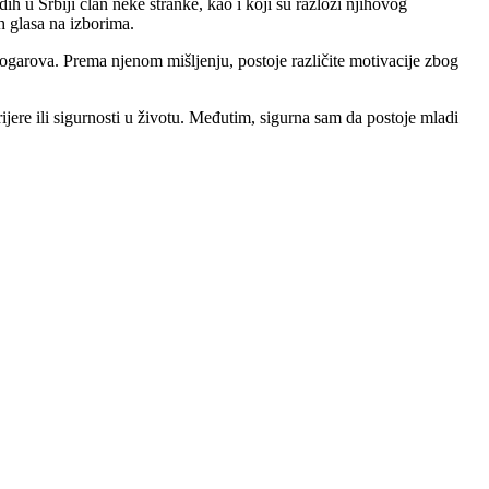
ih u Srbiji član neke stranke, kao i koji su razlozi njihovog
h glasa na izborima.
 Logarova. Prema njenom mišljenju, postoje različite motivacije zbog
ijere ili sigurnosti u životu. Međutim, sigurna sam da postoje mladi