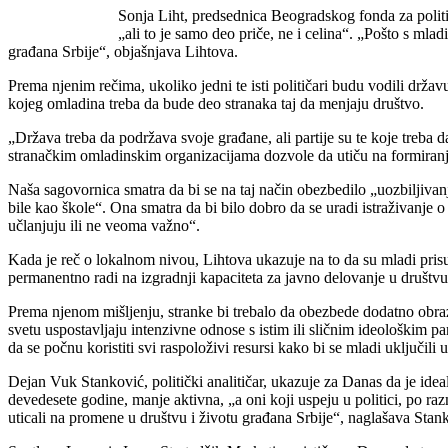
Sonja Liht, predsednica Beogradskog fonda za politi
„ali to je samo deo priče, ne i celina“. „Pošto s ml
građana Srbije“, objašnjava Lihtova.
Prema njenim rečima, ukoliko jedni te isti političari budu vodili drža
kojeg omladina treba da bude deo stranaka taj da menjaju društvo.
„Država treba da podržava svoje građane, ali partije su te koje treba
stranačkim omladinskim organizacijama dozvole da utiču na formiranje
Naša sagovornica smatra da bi se na taj način obezbedilo „uozbiljivanje 
bile kao škole“. Ona smatra da bi bilo dobro da se uradi istraživanje o
učlanjuju ili ne veoma važno“.
Kada je reč o lokalnom nivou, Lihtova ukazuje na to da su mladi pris
permanentno radi na izgradnji kapaciteta za javno delovanje u društv
Prema njenom mišljenju, stranke bi trebalo da obezbede dodatno obraz
svetu uspostavljaju intenzivne odnose s istim ili sličnim ideološkim 
da se počnu koristiti svi raspoloživi resursi kako bi se mladi uključili 
Dejan Vuk Stanković, politički analitičar, ukazuje za Danas da je ide
devedesete godine, manje aktivna, „a oni koji uspeju u politici, po ra
uticali na promene u društvu i životu građana Srbije“, naglašava Stan