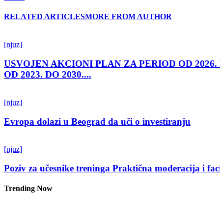
RELATED ARTICLES
MORE FROM AUTHOR
[njuz]
USVOJEN AKCIONI PLAN ZA PERIOD OD 2026.
OD 2023. DO 2030....
[njuz]
Evropa dolazi u Beograd da uči o investiranju
[njuz]
Poziv za učesnike treninga Praktična moderacija i fac
Trending Now