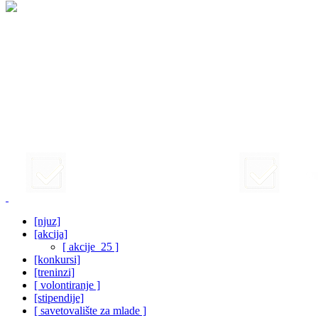
[njuz]
[akcija]
[ akcije_25 ]
[konkursi]
[treninzi]
[ volontiranje ]
[stipendije]
[ savetovalište za mlade ]