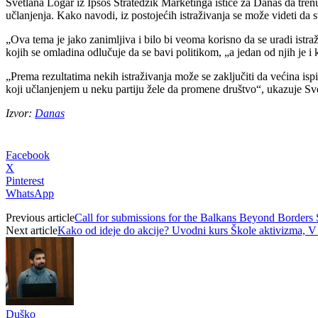
Svetlana Logar iz Ipsos Stratedžik Marketinga ističe za Danas da trenu
učlanjenja. Kako navodi, iz postojećih istraživanja se može videti da 
„Ova tema je jako zanimljiva i bilo bi veoma korisno da se uradi istra
kojih se omladina odlučuje da se bavi politikom, „a jedan od njih je i k
„Prema rezultatima nekih istraživanja može se zaključiti da većina isp
koji učlanjenjem u neku partiju žele da promene društvo“, ukazuje Sv
Izvor:
Danas
Facebook
X
Pinterest
WhatsApp
Previous article
Call for submissions for the Balkans Beyond Borde
Next article
Kako od ideje do akcije? Uvodni kurs Škole aktivizma, V
Duško