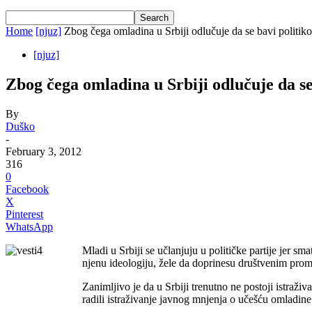
Home
[njuz]
Zbog čega omladina u Srbiji odlučuje da se bavi politik
[njuz]
Zbog čega omladina u Srbiji odlučuje da se
By
Duško
-
February 3, 2012
316
0
Facebook
X
Pinterest
WhatsApp
Mladi u Srbiji se učlanjuju u političke partije jer sm
njenu ideologiju, žele da doprinesu društvenim pro
Zanimljivo je da u Srbiji trenutno ne postoji istraž
radili istraživanje javnog mnjenja o učešću omladine