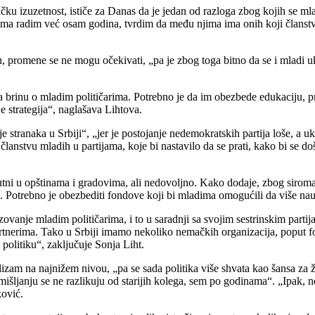
čku izuzetnost, ističe za Danas da je jedan od razloga zbog kojih se ml
adima radim već osam godina, tvrdim da među njima ima onih koji članstv
vu, promene se ne mogu očekivati, „pa je zbog toga bitno da se i mladi 
 da brinu o mladim političarima. Potrebno je da im obezbede edukaciju, 
 strategija“, naglašava Lihtova.
stranaka u Srbiji“, „jer je postojanje nedemokratskih partija loše, a ukol
 članstvu mladih u partijama, koje bi nastavilo da se prati, kako bi se do
utni u opštinama i gradovima, ali nedovoljno. Kako dodaje, zbog siroma
u. Potrebno je obezbediti fondove koji bi mladima omogućili da više na
ovanje mladim političarima, i to u saradnji sa svojim sestrinskim part
partnerima. Tako u Srbiji imamo nekoliko nemačkih organizacija, poput f
u politiku“, zaključuje Sonja Liht.
alizam na najnižem nivou, „pa se sada politika više shvata kao šansa za
zmišljanju se ne razlikuju od starijih kolega, sem po godinama“. „Ipak, n
ković.