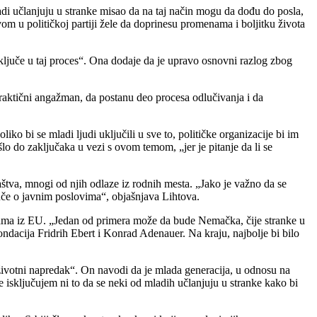
adi učlanjuju u stranke misao da na taj način mogu da dođu do posla,
om u političkoj partiji žele da doprinesu promenama i boljitku života
uključe u taj proces“. Ona dodaje da je upravo osnovni razlog zbog
praktični angažman, da postanu deo procesa odlučivanja i da
iko bi se mladi ljudi uključili u sve to, političke organizacije bi im
šlo do zaključaka u vezi s ovom temom, „jer je pitanje da li se
štva, mnogi od njih odlaze iz rodnih mesta. „Jako je važno da se
uče o javnim poslovima“, objašnjava Lihtova.
ijama iz EU. „Jedan od primera može da bude Nemačka, čije stranke u
ondacija Fridrih Ebert i Konrad Adenauer. Na kraju, najbolje bi bilo
 životni napredak“. On navodi da je mlada generacija, u odnosu na
e isključujem ni to da se neki od mladih učlanjuju u stranke kako bi