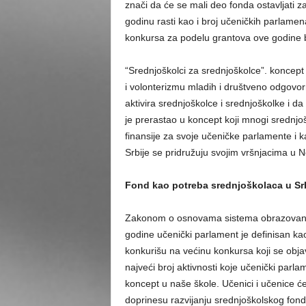
znači da će se mali deo fonda ostavljati 
godinu rasti kao i broj učeničkih parlamena
konkursa za podelu grantova ove godine b
“Srednjoškolci za srednjoškolce”. koncept
i volonterizmu mladih i društveno odgovor
aktivira srednjoškolce i srednjoškolke i d
je prerastao u koncept koji mnogi srednjo
finansije za svoje učeničke parlamente i k
Srbije se pridružuju svojim vršnjacima u
Fond kao potreba srednjoškolaca u Srb
Zakonom o osnovama sistema obrazovanja 
godine učenički parlament je definisan k
konkurišu na većinu konkursa koji se obja
najveći broj aktivnosti koje učenički parl
koncept u naše škole. Učenici i učenice će
doprinesu razvijanju srednjoškolskog fon