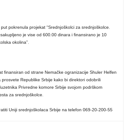
 put pokrenula projekat “Srednjoškolci za srednjoškolce.
sakupljeno je vise od 600.00 dinara i finansirano je 10
olska okolina”.
kat finansiran od strane Nemačke ogranizacije Shuler Helfen
 prosvete Republike Srbije kako bi direktori odobrili
eduzetnika Privredne komore Srbije svojom podrškom
esta za srednjoškolce.
titi Uniji srednjoškolaca Srbije na telefon 069-20-200-55