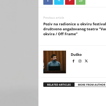
Previous article
Poziv na radionice u okviru festiva
društveno angažovanog teatra “Va
okvira / Off Frame”
Duško
RELATED ARTICLES
MORE FROM AUTHOR