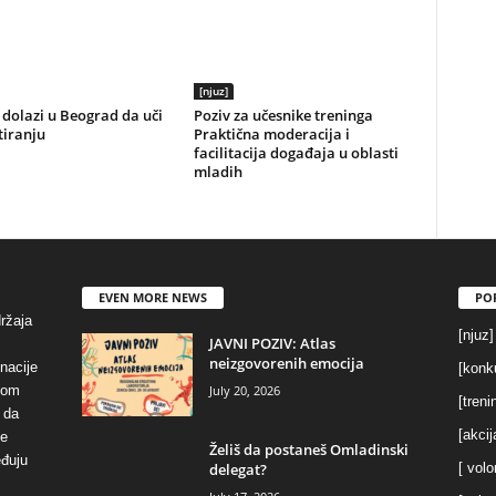
[njuz]
dolazi u Beograd da uči
Poziv za učesnike treninga
tiranju
Praktična moderacija i
facilitacija događaja u oblasti
mladih
EVEN MORE NEWS
PO
držaja
[njuz]
JAVNI POZIV: Atlas
neizgovorenih emocija
inacije
[konku
July 20, 2026
vom
[treni
 da
[akcij
se
Želiš da postaneš Omladinski
eđuju
delegat?
[ volo