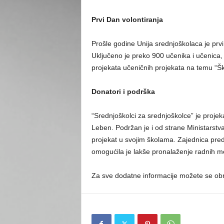
Prvi Dan volontiranja
Prošle godine Unija srednjoškolaca je prvi
Uključeno je preko 900 učenika i učenica, 
projekata učeničnih projekata na temu “Šk
Donatori i podrška
“Srednjoškolci za srednjoškolce” je proje
Leben. Podržan je i od strane Ministarstva
projekat u svojim školama. Zajednica pr
omogućila je lakše pronalaženje radnih m
Za sve dodatne informacije možete se obra