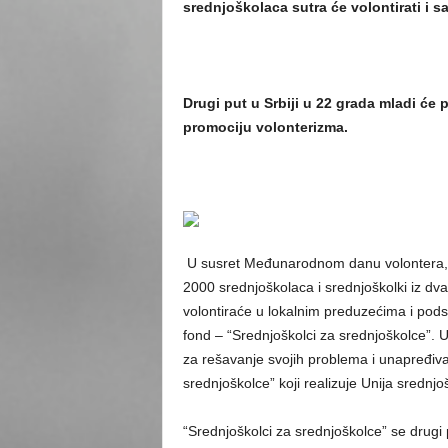
srednjoškolaca sutra će volontirati i s
Drugi put u Srbiji u 22 grada mladi će p
promociju volonterizma.
U susret Međunarodnom danu volontera, 
2000 srednjoškolaca i srednjoškolki iz d
volontiraće u lokalnim preduzećima i pods
fond – “Srednjoškolci za srednjoškolce”. U
za rešavanje svojih problema i unapređiva
srednjoškolce” koji realizuje Unija srednjo
“Srednjoškolci za srednjoškolce” se drugi 