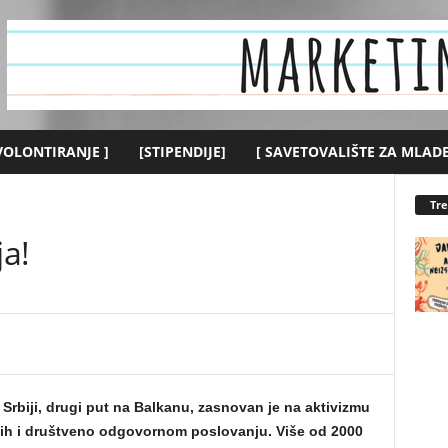
 VOLONTIRANJE ]
[STIPENDIJE]
[ SAVETOVALIŠTE ZA MLADE
Tr
ja!
Srbiji, drugi put na Balkanu, zasnovan je na aktivizmu
dih i društveno odgovornom poslovanju. Više od 2000