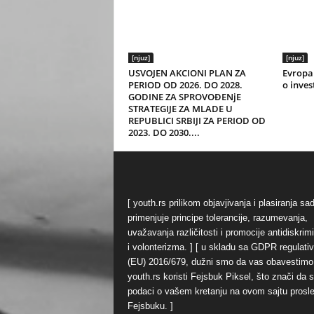
[njuz]
[njuz]
USVOJEN AKCIONI PLAN ZA
Evropa 
PERIOD OD 2026. DO 2028.
o inves
GODINE ZA SPROVOĐENjE
STRATEGIJE ZA MLADE U
REPUBLICI SRBIJI ZA PERIOD OD
2023. DO 2030....
[ youth.rs prilikom objavjivanja i plasiranja sa
primenjuje principe tolerancije, razumevanja,
uvažavanja različitosti i promocije antidiskrim
i volonterizma. ] [ u skladu sa GDPR regulati
(EU) 2016/679, dužni smo da vas obavestimo
youth.rs koristi Fejsbuk Piksel, što znači da 
podaci o vašem kretanju na ovom sajtu prosl
Fejsbuku. ]