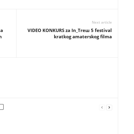
Next article
la
VIDEO KONKURS za In_Treш 5 festival
n
kratkog amaterskog filma