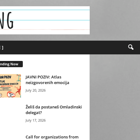
 ]
ending Now
JAVNI POZIV: Atlas
neizgovorenih emocija
July 20, 2026
Želiš da postaneš Omladinski
delegat?
July 17, 2026
Call for organizations from