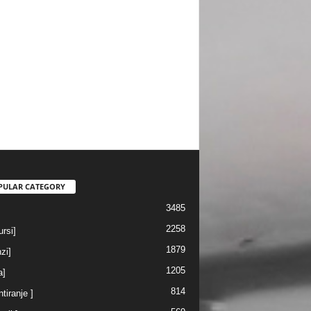
PULAR CATEGORY
3485
2258
rsi]
1879
nzi]
1205
a]
814
ntiranje ]