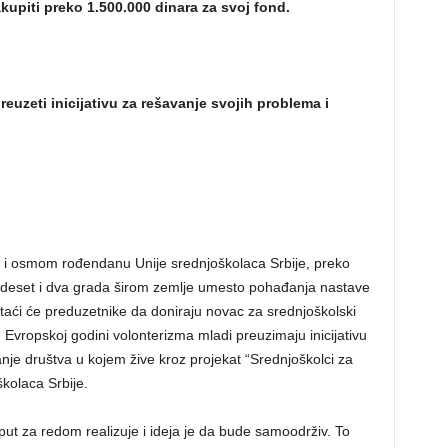
akupiti preko 1.500.000 dinara za svoj fond.
reuzeti inicijativu za rešavanje svojih problema i
i osmom rođendanu Unije srednjoškolaca Srbije, preko
vadeset i dva grada širom zemlje umesto pohađanja nastave
taći će preduzetnike da doniraju novac za srednjoškolski
 Evropskoj godini volonterizma mladi preuzimaju inicijativu
nje društva u kojem žive kroz projekat “Srednjoškolci za
školaca Srbije.
put za redom realizuje i ideja je da bude samoodrživ. To