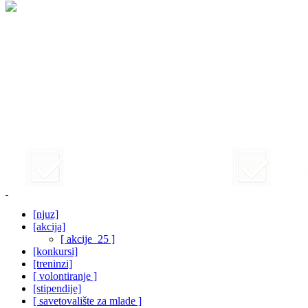
[njuz]
[akcija]
[ akcije_25 ]
[konkursi]
[treninzi]
[ volontiranje ]
[stipendije]
[ savetovalište za mlade ]