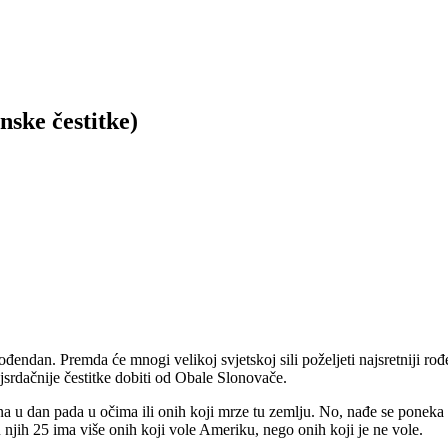
ske čestitke)
ndan. Premda će mnogi velikoj svjetskoj sili poželjeti najsretniji rođe
jsrdačnije čestitke dobiti od Obale Slonovače.
 u dan pada u očima ili onih koji mrze tu zemlju. No, nađe se poneka ze
 njih 25 ima više onih koji vole Ameriku, nego onih koji je ne vole.