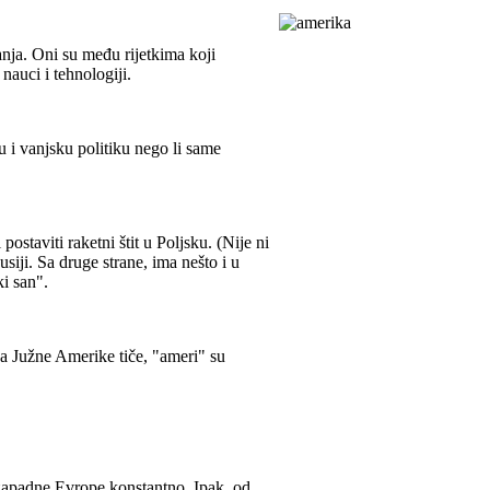
nja. Oni su među rijetkima koji
nauci i tehnologiji.
u i vanjsku politiku nego li same
staviti raketni štit u Poljsku. (Nije ni
siji. Sa druge strane, ima nešto i u
ki san".
a Južne Amerike tiče, "ameri" su
 zapadne Evrope konstantno. Ipak, od