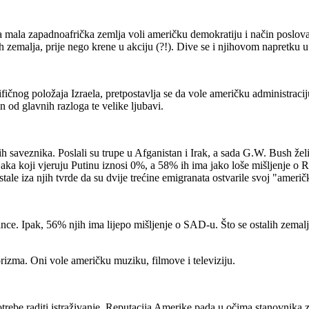
 mala zapadnoafrička zemlja voli američku demokratiju i način poslova
zemalja, prije nego krene u akciju (?!). Dive se i njihovom napretku u 
ifičnog položaja Izraela, pretpostavlja se da vole američku administracij
 od glavnih razloga te velike ljubavi.
aveznika. Poslali su trupe u Afganistan i Irak, a sada G.W. Bush želi po
jaka koji vjeruju Putinu iznosi 0%, a 58% ih ima jako loše mišljenje o Ru
tale iza njih tvrde da su dvije trećine emigranata ostvarile svoj "američ
e. Ipak, 56% njih ima lijepo mišljenje o SAD-u. Što se ostalih zemalj
izma. Oni vole američku muziku, filmove i televiziju.
potrebe raditi istraživanje. Reputacija Amerike pada u očima stanovnika