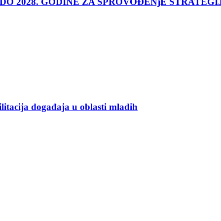
 DO 2028. GODINE ZA SPROVOĐENjE STRATEGI
ilitacija događaja u oblasti mladih