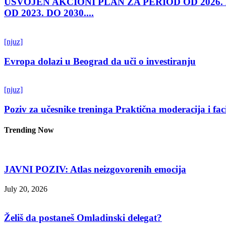
USVOJEN AKCIONI PLAN ZA PERIOD OD 2026.
OD 2023. DO 2030....
[njuz]
Evropa dolazi u Beograd da uči o investiranju
[njuz]
Poziv za učesnike treninga Praktična moderacija i fac
Trending Now
JAVNI POZIV: Atlas neizgovorenih emocija
July 20, 2026
Želiš da postaneš Omladinski delegat?