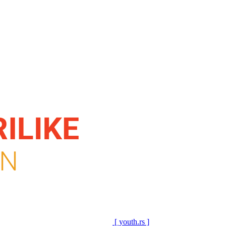
[ youth.rs ]