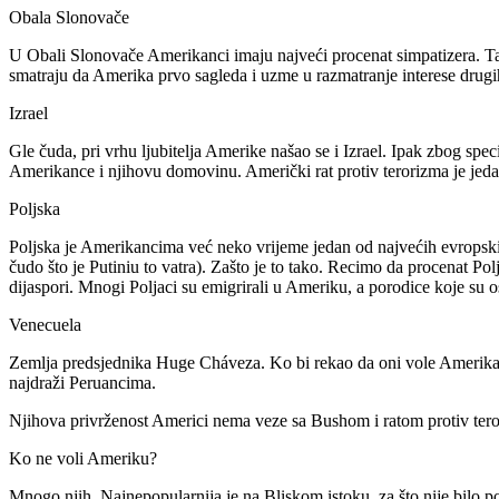
Obala Slonovače
U Obali Slonovače Amerikanci imaju najveći procenat simpatizera. Ta
smatraju da Amerika prvo sagleda i uzme u razmatranje interese drugih 
Izrael
Gle čuda, pri vrhu ljubitelja Amerike našao se i Izrael. Ipak zbog spec
Amerikance i njihovu domovinu. Američki rat protiv terorizma je jedan
Poljska
Poljska je Amerikancima već neko vrijeme jedan od najvećih evropskih s
čudo što je Putiniu to vatra). Zašto je to tako. Recimo da procenat Pol
dijaspori. Mnogi Poljaci su emigrirali u Ameriku, a porodice koje su os
Venecuela
Zemlja predsjednika Huge Cháveza. Ko bi rekao da oni vole Amerikanc
najdraži Peruancima.
Njihova privrženost Americi nema veze sa Bushom i ratom protiv teror
Ko ne voli Ameriku?
Mnogo njih. Najnepopularnija je na Bliskom istoku, za što nije bilo 