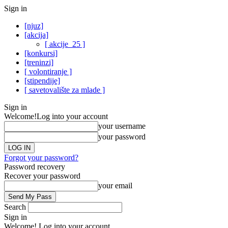
Sign in
[njuz]
[akcija]
[ akcije_25 ]
[konkursi]
[treninzi]
[ volontiranje ]
[stipendije]
[ savetovalište za mlade ]
Sign in
Welcome!
Log into your account
your username
your password
Forgot your password?
Password recovery
Recover your password
your email
Search
Sign in
Welcome! Log into your account