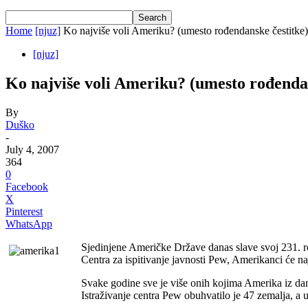
Home
[njuz]
Ko najviše voli Ameriku? (umesto rođendanske čestitke)
[njuz]
Ko najviše voli Ameriku? (umesto rođendan
By
Duško
-
July 4, 2007
364
0
Facebook
X
Pinterest
WhatsApp
Sjedinjene Američke Države danas slave svoj 231. rođe
Centra za ispitivanje javnosti Pew, Amerikanci će na
Svake godine sve je više onih kojima Amerika iz dana
Istraživanje centra Pew obuhvatilo je 47 zemalja, a u