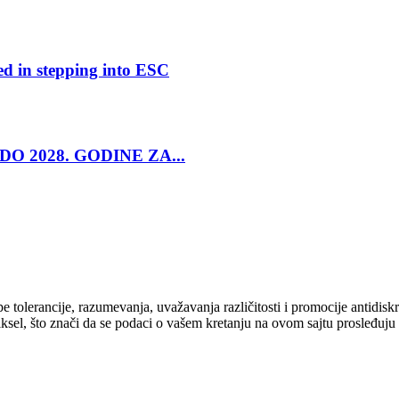
ed in stepping into ESC
O 2028. GODINE ZA...
cipe tolerancije, razumevanja, uvažavanja različitosti i promocije antid
ksel, što znači da se podaci o vašem kretanju na ovom sajtu prosleđuju