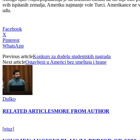
svih ispitanih zemalja, Ameriku najmanje vole Turci. Amerikance ne v
uđu.
Facebook
X
Pinterest
WhatsApp
Previous article
Konkurs za dodelu studentskih nagrada
Next article
Ostavljeni u Americi bez smeštaja i hrane
Duško
RELATED ARTICLES
MORE FROM AUTHOR
[njuz]