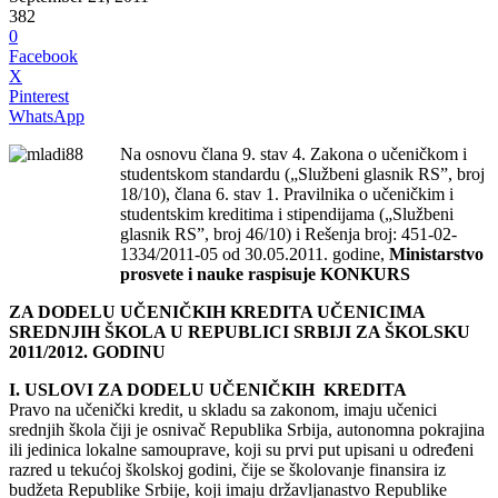
382
0
Facebook
X
Pinterest
WhatsApp
Na osnovu člana 9. stav 4. Zakona o učeničkom i
studentskom standardu („Službeni glasnik RS”, broј
18/10), člana 6. stav 1. Pravilnika o učeničkim i
studentskim kreditima i stipendiјama („Službeni
glasnik RS”, broј 46/10) i Rešenja broј: 451-02-
1334/2011-05 od 30.05.2011. godine,
Ministarstvo
prosvete i nauke raspisuјe
KONKURS
ZA DODELU UČENIČKIH KREDITA UČENICIMA
SREDNJIH ŠKOLA U REPUBLICI SRBIЈI ZA ŠKOLSKU
2011/2012. GODINU
I. USLOVI ZA DODELU UČENIČKIH KREDITA
Pravo na učenički kredit, u skladu sa zakonom, imaјu učenici
srednjih škola čiјi јe osnivač Republika Srbiјa, autonomna pokraјina
ili јedinica lokalne samouprave, koјi su prvi put upisani u određeni
razred u tekućoј školskoј godini, čiјe se školovanje finansira iz
budžeta Republike Srbiјe, koјi imaјu državljanastvo Republike