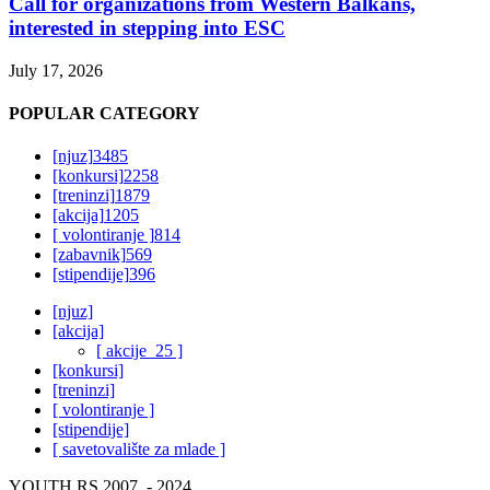
Call for organizations from Western Balkans,
interested in stepping into ESC
July 17, 2026
POPULAR CATEGORY
[njuz]
3485
[konkursi]
2258
[treninzi]
1879
[akcija]
1205
[ volontiranje ]
814
[zabavnik]
569
[stipendije]
396
[njuz]
[akcija]
[ akcije_25 ]
[konkursi]
[treninzi]
[ volontiranje ]
[stipendije]
[ savetovalište za mlade ]
YOUTH.RS 2007. - 2024.