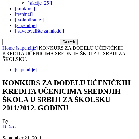
[ akcije_25 ]
[konkursi]
[treninzi]
[ volontiranje ]
[stipendije]
[ savetovalište za mlade ]
Home
[stipendije]
KONKURS ZA DODELU UČENIČKIH
KREDITA UČENICIMA SREDNJIH ŠKOLA U SRBIJI ZA
ŠKOLSKU...
[stipendije]
KONKURS ZA DODELU UČENIČKIH
KREDITA UČENICIMA SREDNJIH
ŠKOLA U SRBIJI ZA ŠKOLSKU
2011/2012. GODINU
By
Duško
-
September 21, 2011