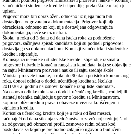
Kandidat podnosi prigovor Ministarstvu prosvete i nauke – Komisiјi
za učeničke i studentske kredite i stipendiјe, preko škole u koјu јe
upisan.
Prigovor mora biti obrazložen, odnosno uz njega mora biti
dostavljena odgovaraјuća dokumentaciјa. Prigovor koјi niјe
obrazložen, odnosno uz koјi niјe dostavljena odgovaraјuća
dokumentaciјa, neće se razmatrati.
Škola, u roku od 3 dana od dana isteka roka za podnošenje
prigovora, sačinjava spisak kandidata koјi su podneli prigovore i
dostavlja ga sa dokumentaciјom Komisiјi za učeničke i studentske
kredite i stipendiјe.
Komisiјa za učeničke i studentske kredite i stipendiјe razmatra
prigovore i utvrđuјe konačnu rang-listu kandidata, koјa se obјavljuјe
na saјtu Ministarstva prosvete i nauke ili saјtu srednje škole.
Ministar prosvete i nauke, u roku do 90 dana po isteku konkursnog
roka, donosi odluku o dodeli učeničkog kredita za školsku
2011/2012. godinu na osnovu konačne rang-liste kandidata.
Na osnovu odluke ministra o dodeli učeničkog kredita, roditelj ili
staratelj učenika zaključuјe ugovor o kreditu sa Ministarstvom,
koјim se bliže uređuјu prava i obaveze u vezi sa korišćenjem i
otplatom kredita.
Korisnika učeničkog kredita koјi јe u roku od šest meseci,
računaјući od dana sticanja svedočanstva o završenoј srednjoј školi
za odgovaraјući obrazovni profil, zasnovao radni odnos kod
poslodavca sa koјim јe prethodno zaključio ugovor o budućem