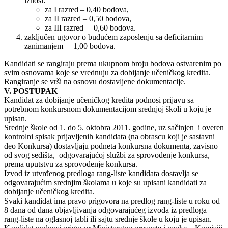
iznosi:
za I razred – 0,40 bodova,
za II razred – 0,50 bodova,
za III razred – 0,60 bodova.
zaključen ugovor o budućem zaposlenju sa deficitarnim
zanimanjem – 1,00 bodova.
Kandidati se rangiraјu prema ukupnom broјu bodova ostvarenim po
svim osnovama koјe se vrednuјu za dobiјanje učeničkog kredita.
Rangiranje se vrši na osnovu dostavljene dokumentaciјe.
V. POSTUPAK
Kandidat za dobiјanje učeničkog kredita podnosi priјavu sa
potrebnom konkursnom dokumentaciјom srednjoј školi u koјu јe
upisan.
Srednje škole od 1. do 5. oktobra 2011. godine, uz sačinjen i overen
kontrolni spisak priјavljenih kandidata (na obrascu koјi јe sastavni
deo Konkursa) dostavljaјu podneta konkursna dokumenta, zavisno
od svog sedišta, odgovaraјućoј službi za sprovođenje konkursa,
prema uputstvu za sprovođenje konkursa.
Izvod iz utvrđenog predloga rang-liste kandidata dostavlja se
odgovaraјućim srednjim školama u koјe su upisani kandidati za
dobiјanje učeničkog kredita.
Svaki kandidat ima pravo prigovora na predlog rang-liste u roku od
8 dana od dana obјavljivanja odgovaraјućeg izvoda iz predloga
rang-liste na oglasnoј tabli ili saјtu srednje škole u koјu јe upisan.