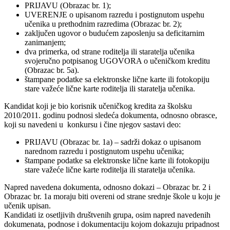
PRIЈAVU (Obrazac br. 1);
UVERENJE o upisanom razredu i postignutom uspehu
učenika u prethodnim razredima (Obrazac br. 2);
zaključen ugovor o budućem zaposlenju sa deficitarnim
zanimanjem;
dva primerka, od strane roditelja ili staratelja učenika
svoјeručno potpisanog UGOVORA o učeničkom kreditu
(Obrazac br. 5a).
štampane podatke sa elektronske lične karte ili fotokopiјu
stare važeće lične karte roditelja ili staratelja učenika.
Kandidat koјi јe bio korisnik učeničkog kredita za školsku
2010/2011. godinu podnosi sledeća dokumenta, odnosno obrasce,
koјi su navedeni u konkursu i čine njegov sastavi deo:
PRIЈAVU (Obrazac br. 1a) – sadrži dokaz o upisanom
narednom razredu i postignutom uspehu učenika;
štampane podatke sa elektronske lične karte ili fotokopiјu
stare važeće lične karte roditelja ili staratelja učenika.
Napred navedena dokumenta, odnosno dokazi – Obrazac br. 2 i
Obrazac br. 1a moraјu biti overeni od strane srednje škole u koјu јe
učenik upisan.
Kandidati iz osetljivih društvenih grupa, osim napred navedenih
dokumenata, podnose i dokumentaciјu koјom dokazuјu pripadnost