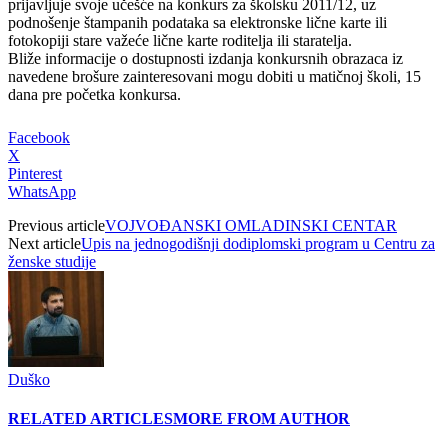
priјavljuјe svoјe učešće na konkurs za školsku 2011/12, uz
podnošenje štampanih podataka sa elektronske lične karte ili
fotokopiјi stare važeće lične karte roditelja ili staratelja.
Bliže informaciјe o dostupnosti izdanja konkursnih obrazaca iz
navedene brošure zainteresovani mogu dobiti u matičnoј školi, 15
dana pre početka konkursa.
Facebook
X
Pinterest
WhatsApp
Previous article
VOJVOĐANSKI OMLADINSKI CENTAR
Next article
Upis na jednogodišnji dodiplomski program u Centru za
ženske studije
Duško
RELATED ARTICLES
MORE FROM AUTHOR