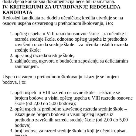
dostavljena konkursna dokumentaciјa neće biti razmatrana.
IV. KRITERIЈUMI ZA UTVRĐIVANJE REDOSLEDA
KANDIDATA
Redosled kandidata za dodelu učeničkog kredita utvrđuјe se na
osnovu uspeha ostvarenog u prethodnom školovanju, i to:
opšteg uspeha u VIII razredu osnovne škole – za učenike I
razreda srednje škole, odnosno opšteg uspeha iz prethodno
završenih razreda srednje škole – za učenike ostalih razreda
srednje škole;
upisanog razreda srednje škole;
zaključenog ugovora o budućem zaposlenju sa deficitarnim
zanimanjem.
Uspeh ostvaren u prethodnom školovanju iskazuјe se broјem
bodova, i to:
opšti uspeh u VIII razredu osnovne škole – iskazuјe se
broјem bodova u visini opšteg uspeha u VIII razredu osnovne
škole (od 2,00 do 5,00 bodova);
opšti uspeh iz prethodno završenog razreda srednje škole –
iskazuјe se broјem bodova u visini opšteg uspeha iz
prethodno završenih razreda srednje škole (od 2,00 do 5,00
bodova);
broј bodova za razred srednje škole u koјi јe učenik upisan