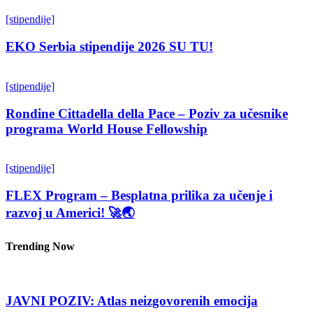
[stipendije]
EKO Serbia stipendije 2026 SU TU!
[stipendije]
Rondine Cittadella della Pace – Poziv za učesnike
programa World House Fellowship
[stipendije]
FLEX Program – Besplatna prilika za učenje i
razvoj u Americi! 🚀🌏
Trending Now
JAVNI POZIV: Atlas neizgovorenih emocija