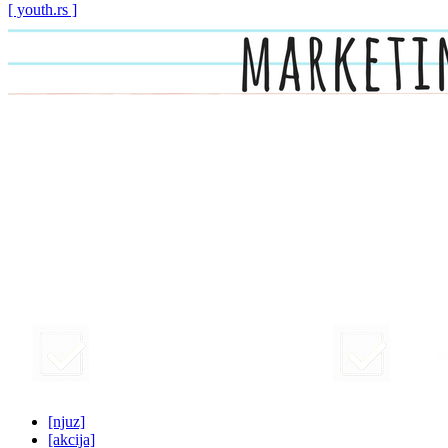
[ youth.rs ]
[njuz]
[akcija]