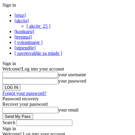
Sign in
[njuz]
[akcija]
[ akcije_25 ]
[konkursi]
[treninzi]
[ volontiranje ]
[stipendije]
[ savetovalište za mlade ]
Sign in
Welcome!
Log into your account
your username
your password
Forgot your password?
Password recovery
Recover your password
your email
Search
Sign in
Welcome! Log into your account