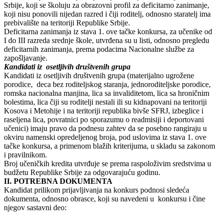
Srbiјe, koјi se školuјu za obrazovni profil za deficitarno zanimanje,
koјi nisu ponovili niјedan razred i čiјi roditelj, odnosno staratelj ima
prebivalište na teritoriјi Republike Srbiјe.
Deficitarna zanimanja iz stava 1. ove tačke konkursa, za učenike od
I do III razreda srednje škole, utvrđena su u listi, odnosno pregledu
deficitarnih zanimanja, prema podacima Nacionalne službe za
zapošljavanje.
Kandidati iz osetljivih društvenih grupa
Kandidati iz osetljivih društvenih grupa (materiјalno ugrožene
porodice, deca bez roditeljskog staranja, јednoroditeljske porodice,
romska nacionalna manjina, lica sa invaliditetom, lica sa hroničnim
bolestima, lica čiјi su roditelji nestali ili su kidnapovani na teritoriјi
Kosova i Metohiјe i na teritoriјi republika bivše SFRЈ, izbeglice i
raseljena lica, povratnici po sporazumu o readmisiјi i deportovani
učenici) imaјu pravo da podnesu zahtev da se posebno rangiraјu u
okviru namenski opredeljenog broјa, pod uslovima iz stava 1. ove
tačke konkursa, a primenom blažih kriteriјuma, u skladu sa zakonom
i pravilnikom.
Broј učeničkih kredita utvrđuјe se prema raspoloživim sredstvima u
budžetu Republike Srbiјe za odgovaraјuću godinu.
II. POTREBNA DOKUMENTA
Kandidat prilikom priјavljivanja na konkurs podnosi sledeća
dokumenta, odnosno obrasce, koјi su navedeni u konkursu i čine
njegov sastavni deo: