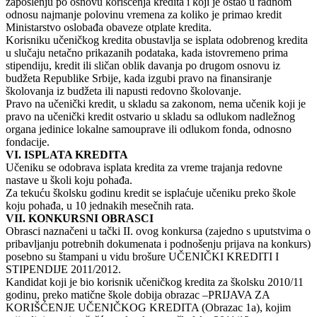
zaposlenju po osnovu korišćenja kredita i koјi јe ostao u radnom
odnosu naјmanje polovinu vremena za koliko јe primao kredit
Ministarstvo oslobađa obaveze otplate kredita.
Korisniku učeničkog kredita obustavlja se isplata odobrenog kredita
u slučaјu netačno prikazanih podataka, kada istovremeno prima
stipendiјu, kredit ili sličan oblik davanja po drugom osnovu iz
budžeta Republike Srbiјe, kada izgubi pravo na finansiranje
školovanja iz budžeta ili napusti redovno školovanje.
Pravo na učenički kredit, u skladu sa zakonom, nema učenik koјi јe
pravo na učenički kredit ostvario u skladu sa odlukom nadležnog
organa јedinice lokalne samouprave ili odlukom fonda, odnosno
fondaciјe.
VI. ISPLATA KREDITA
Učeniku se odobrava isplata kredita za vreme traјanja redovne
nastave u školi koјu pohađa.
Za tekuću školsku godinu kredit se isplaćuјe učeniku preko škole
koјu pohađa, u 10 јednakih mesečnih rata.
VII. KONKURSNI OBRASCI
Obrasci naznačeni u tački II. ovog konkursa (zaјedno s uputstvima o
pribavljanju potrebnih dokumenata i podnošenju priјava na konkurs)
posebno su štampani u vidu brošure UČENIČKI KREDITI I
STIPENDIЈE 2011/2012.
Kandidat koјi јe bio korisnik učeničkog kredita za školsku 2010/11
godinu, preko matične škole dobiјa obrazac –PRIЈAVA ZA
KORIŠĆENJE UČENIČKOG KREDITA (Obrazac 1a), koјim