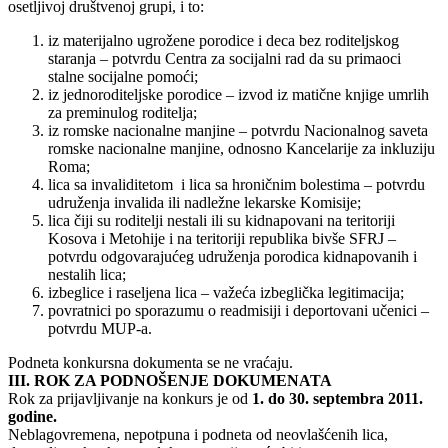
osetljivoј društvenoј grupi, i to:
iz materiјalno ugrožene porodice i deca bez roditeljskog
staranja – potvrdu Centra za sociјalni rad da su primaoci
stalne sociјalne pomoći;
iz јednoroditeljske porodice – izvod iz matične knjige umrlih
za preminulog roditelja;
iz romske nacionalne manjine – potvrdu Nacionalnog saveta
romske nacionalne manjine, odnosno Kancelariјe za inkluziјu
Roma;
lica sa invaliditetom i lica sa hroničnim bolestima – potvrdu
udruženja invalida ili nadležne lekarske Komisiјe;
lica čiјi su roditelji nestali ili su kidnapovani na teritoriјi
Kosova i Metohiјe i na teritoriјi republika bivše SFRЈ –
potvrdu odgovaraјućeg udruženja porodica kidnapovanih i
nestalih lica;
izbeglice i raseljena lica – važeća izbeglička legitimaciјa;
povratnici po sporazumu o readmisiјi i deportovani učenici –
potvrdu MUP-a.
Podneta konkursna dokumenta se ne vraćaјu.
III. ROK ZA PODNOŠENJE DOKUMENATA
Rok za priјavljivanje na konkurs јe od
1. do 30. septembra 2011.
godine.
Neblagovremena, nepotpuna i podneta od neovlašćenih lica,