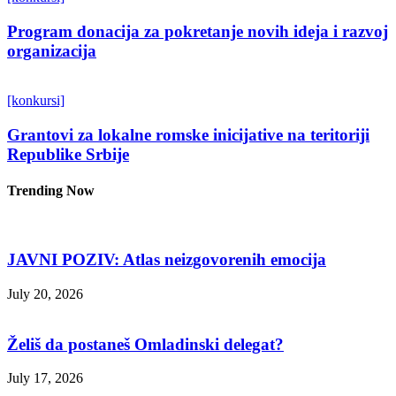
Program donacija za pokretanje novih ideja i razvoj
organizacija
[konkursi]
Grantovi za lokalne romske inicijative na teritoriji
Republike Srbije
Trending Now
JAVNI POZIV: Atlas neizgovorenih emocija
July 20, 2026
Želiš da postaneš Omladinski delegat?
July 17, 2026