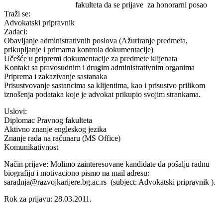
fakulteta da se prijave za honorarni posao
Traži se:
Advokatski pripravnik
Zadaci:
Obavljanje administrativnih poslova (Ažuriranje predmeta,
prikupljanje i primarna kontrola dokumentacije)
Učešće u pripremi dokumentacije za predmete klijenata
Kontakt sa pravosudnim i drugim administrativnim organima
Priprema i zakazivanje sastanaka
Prisustvovanje sastancima sa klijentima, kao i prisustvo prilikom
iznošenja podataka koje je advokat prikupio svojim strankama.
Uslovi:
Diplomac Pravnog fakulteta
Aktivno znanje engleskog jezika
Znanje rada na računaru (MS Office)
Komunikativnost
Način prijave: Molimo zainteresovane kandidate da pošalju radnu
biografiju i motivaciono pismo na mail adresu:
saradnja@razvojkarijere.bg.ac.rs (subject: Advokatski pripravnik ).
Rok za prijavu: 28.03.2011.