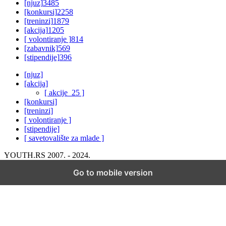
[njuz]
3485
[konkursi]
2258
[treninzi]
1879
[akcija]
1205
[ volontiranje ]
814
[zabavnik]
569
[stipendije]
396
[njuz]
[akcija]
[ akcije_25 ]
[konkursi]
[treninzi]
[ volontiranje ]
[stipendije]
[ savetovalište za mlade ]
YOUTH.RS 2007. - 2024.
Go to mobile version