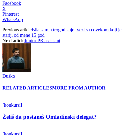
Facebook
X
Pinterest
WhatsApp
Previous article
Bila sam u trogodisnjoj vezi sa covekom koji je
stariji od mene 15 god
Next article
Junior PR assistant
Duško
RELATED ARTICLES
MORE FROM AUTHOR
[konkursi]
Želiš da postaneš Omladinski delegat?
[konkursi]