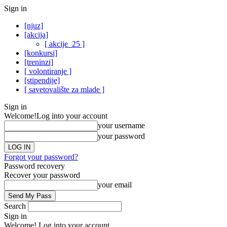
Sign in
[njuz]
[akcija]
[ akcije_25 ]
[konkursi]
[treninzi]
[ volontiranje ]
[stipendije]
[ savetovalište za mlade ]
Sign in
Welcome!
Log into your account
your username
your password
Forgot your password?
Password recovery
Recover your password
your email
Search
Sign in
Welcome! Log into your account