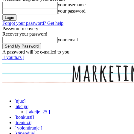
your username
your password
Forgot your password? Get help
Password recovery
Recover your password
your email
A password will be e-mailed to you.
[ youth.rs ]
[njuz]
[akcija]
[ akcije_25 ]
[konkursi]
[treninzi]
[ volontiranje ]
[stipendije]