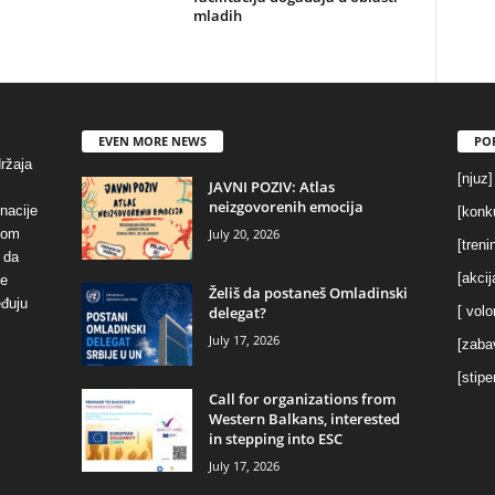
mladih
EVEN MORE NEWS
PO
držaja
[njuz]
JAVNI POZIV: Atlas
neizgovorenih emocija
inacije
[konku
July 20, 2026
vom
[treni
 da
[akcij
se
Želiš da postaneš Omladinski
eđuju
delegat?
[ volo
July 17, 2026
[zaba
[stipe
Call for organizations from
Western Balkans, interested
in stepping into ESC
July 17, 2026