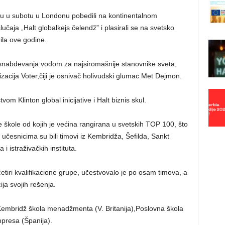
su u subotu u Londonu pobedili na kontinentalnom
učaja „Halt globalkejs čelendž” i plasirali se na svetsko
rila ove godine.
 snabdevanja vodom za najsiromašnije stanovnike sveta,
izacija Voter,čiji je osnivač holivudski glumac Met Dejmon.
om Klinton global inicijative i Halt biznis skul.
škole od kojih je većina rangirana u svetskih TOP 100, što
 učesnicima su bili timovi iz Kembridža, Šefilda, Sankt
i istraživačkih instituta.
četiri kvalifikacione grupe, učestvovalo je po osam timova, a
ija svojih rešenja.
 iKembridž škola menadžmenta (V. Britanija),Poslovna škola
mpresa (Španija).