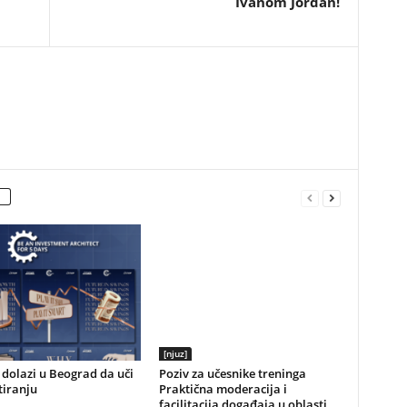
Ivanom Jordan!
[njuz]
dolazi u Beograd da uči
Poziv za učesnike treninga
tiranju
Praktična moderacija i
facilitacija događaja u oblasti