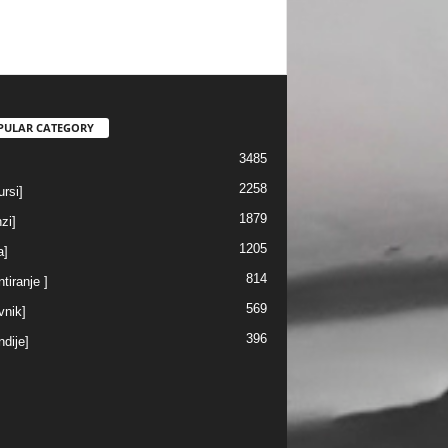
PULAR CATEGORY
3485
2258
rsi]
1879
nzi]
1205
a]
814
ntiranje ]
569
vnik]
396
ndije]