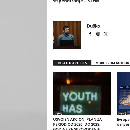
stipendiranje – STEM
Duško
RELATED ARTICLES
MORE FROM AUTHOR
[njuz]
[njuz]
USVOJEN AKCIONI PLAN ZA
Evropa 
PERIOD OD 2026. DO 2028.
o inves
GODINE ZA SPROVOĐENjE