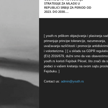
STRATEGIJE ZA MLADE U
REPUBLICI SRBIJI ZA PERIOD OD
2023. DO 2030....
[ youth.rs prilikom objavjivanja i plasiranja sa
primenjuje principe tolerancije, razumevanja,
uvažavanja različitosti i promocije antidiskrim
i volonterizma. ] [ u skladu sa GDPR regulati
(EU) 2016/679, dužni smo da vas obavestimo
youth.rs koristi Fejsbuk Piksel, što znači da 
podaci o vašem kretanju na ovom sajtu prosl
Fejsbuku. ]
Contact us:
admin@youth.rs