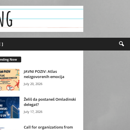
 ]
ending Now
JAVNI POZIV: Atlas
neizgovorenih emocija
July 20, 2026
Želiš da postaneš Omladinski
delegat?
July 17, 2026
Call for organizations from