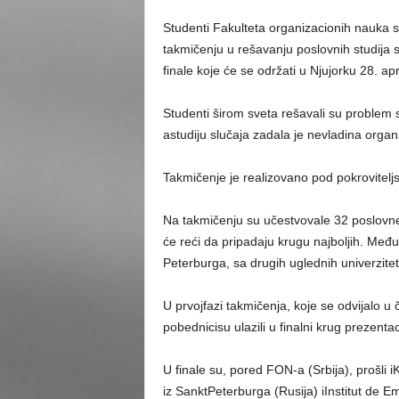
Studenti Fakulteta organizacionih nauka 
takmičenju u rešavanju poslovnih studija sl
finale koje će se održati u Njujorku 28. ap
Studenti širom sveta rešavali su problem
astudiju slučaja zadala je nevladina organ
Takmičenje je realizovano pod pokroviteljstv
Na takmičenju su učestvovale 32 poslovne 
će reći da pripadaju krugu najboljih. Među
Peterburga, sa drugih uglednih univerziteta 
U prvojfazi takmičenja, koje se odvijalo u 
pobednicisu ulazili u finalni krug prezentac
U finale su, pored FON-a (Srbija), prošli
iz SanktPeterburga (Rusija) iInstitut de E