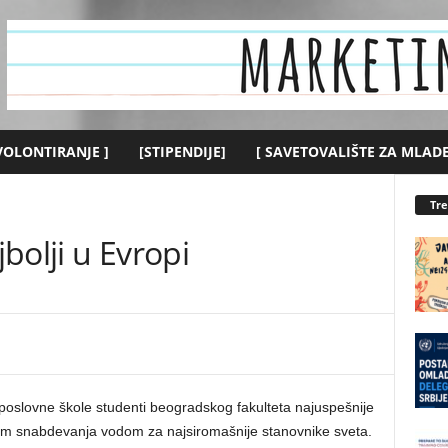
 VOLONTIRANJE ]
[STIPENDIJE]
[ SAVETOVALIŠTE ZA MLADE
Tr
bolji u Evropi
 poslovne škole studenti beogradskog fakulteta najuspešnije
blem snabdevanja vodom za najsiromašnije stanovnike sveta.