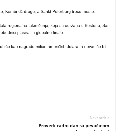
, Kembridž drugo, a Sankt Peterburg treće mesto.
stala regionalna takmičenja, koja su održana u Bostonu, San
obednici plasirali u globalno finale.
biće kao nagradu milion američkih dolara, a novac će biti
Next article
Provedi radni dan sa pevačicom