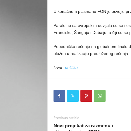
U konačnom plasmanu FON je osvojio prvo
Paralelno sa evropskim odvijala su se i o
Francisku, Šangaju i Dubaiju, a čiji su se p
Pobedničko rešenje na globalnom finalu do
uložen u realizaciju predloženog rešenja.
Izvor:
politika
Previous article
Novi projekat za razmenu i