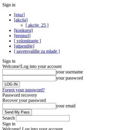
Sign in
[njuz]
[akcija]
[ akcije_25 ]
[konkursi]
[treninzi]
[ volontiranje ]
[stipendije]
[ savetovalište za mlade ]
Sign in
Welcome!
Log into your account
your username
your password
Forgot your password?
Password recovery
Recover your password
your email
Search
Sign in
Welcome! Log into your account