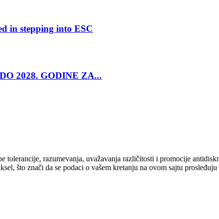
ed in stepping into ESC
O 2028. GODINE ZA...
cipe tolerancije, razumevanja, uvažavanja različitosti i promocije antid
ksel, što znači da se podaci o vašem kretanju na ovom sajtu prosleđuju