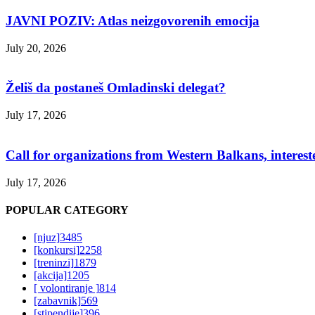
JAVNI POZIV: Atlas neizgovorenih emocija
July 20, 2026
Želiš da postaneš Omladinski delegat?
July 17, 2026
Call for organizations from Western Balkans, interest
July 17, 2026
POPULAR CATEGORY
[njuz]
3485
[konkursi]
2258
[treninzi]
1879
[akcija]
1205
[ volontiranje ]
814
[zabavnik]
569
[stipendije]
396