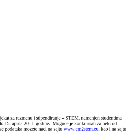
ekat za razmenu i stipendiranje – STEM, namenjen studentima
 do 15. aprila 2011. godine.
Moguce je konkurisati za neki od
ise podataka mozete naci na sajtu
www.em2stem.eu
, kao i na sajtu