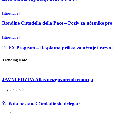
[stipendije]
Rondine Cittadella della Pace – Poziv za učesnike p
[stipendije]
FLEX Program – Besplatna prilika za učenje i razvoj
Trending Now
JAVNI POZIV: Atlas neizgovorenih emocija
July 20, 2026
Želiš da postaneš Omladinski delegat?