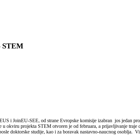
 – STEM
US i JoinEU-SEE, od strane Evropske komisije izabran jos jedan proj
e u okviru projekta STEM otvoren je od februara, a prijavljivanje traje
 posle doktorske studije, kao i za boravak nastavno-naucnog osoblja. V