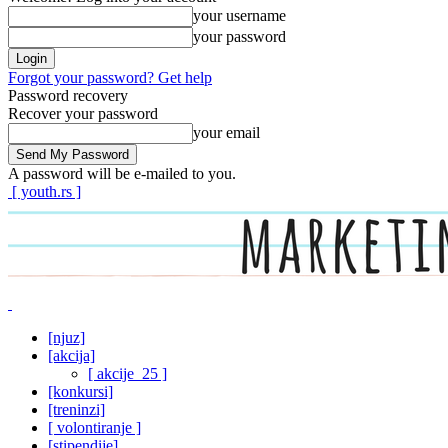
your username
your password
Forgot your password? Get help
Password recovery
Recover your password
your email
A password will be e-mailed to you.
[ youth.rs ]
[njuz]
[akcija]
[ akcije_25 ]
[konkursi]
[treninzi]
[ volontiranje ]
[stipendije]