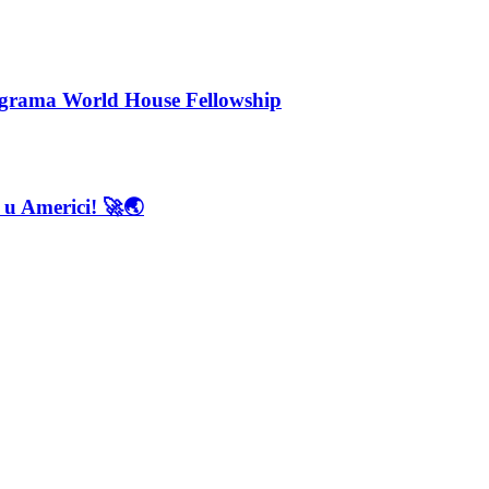
rograma World House Fellowship
 u Americi! 🚀🌏