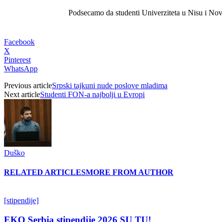
Podsecamo da studenti Univerziteta u Nisu i Nov
Facebook
X
Pinterest
WhatsApp
Previous article
Srpski tajkuni nude poslove mladima
Next article
Studenti FON-a najbolji u Evropi
Duško
RELATED ARTICLES
MORE FROM AUTHOR
[stipendije]
EKO Serbia stipendije 2026 SU TU!