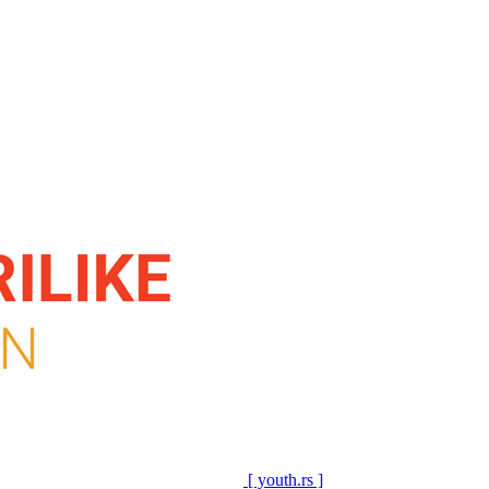
[ youth.rs ]