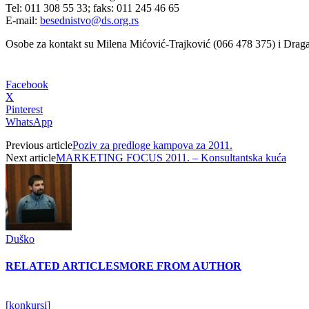
Tel: 011 308 55 33; faks: 011 245 46 65
E-mail:
besednistvo@ds.org.rs
Osobe za kontakt su Milena Mićović-Trajković (066 478 375) i Draga
Facebook
X
Pinterest
WhatsApp
Previous article
Poziv za predloge kampova za 2011.
Next article
MARKETING FOCUS 2011. – Konsultantska kuća
Duško
RELATED ARTICLES
MORE FROM AUTHOR
[konkursi]