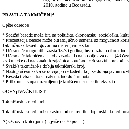
2010. godine u Beogradu.
PRAVILA TAKMIČENjA
Opšte odredbe
* Sadržaj besede može biti na političku, ekonomsku, sociološku, kultu
* Prezentacija besede može biti isključivo usmena uz mogućnost koriš
Takmičar/ka besedu govori na maternjem jeziku.
* Učesnici/e mogu biti uzrasta 18-30 godina, bez obzira na formalno ob
* Učesnici/e takmičenja su obavezni/e da najkasnije dva dana (48 časo
jeziku neke od nacionalnih zajednica potrebno je dostaviti i prevod tek
* Svaki/a takmičar/ka dobija takmičarski broj.
* Nastup učesnika/ca se odvija po redosledu koji se dobija javnim i
* Beseda treba da traje maksimalno do 4 minuta.
* Prilikom nastupa dozvoljeno je korišćenje scenskih rekvizita.
OCENjIVAČKI LIST
Takmičarski kriterijumi
Takmičarski kriterijumi se sastoje od osnovnih i dopunskih kriterij
A) Osnovni kriterijumi (najviše do 70 poena)