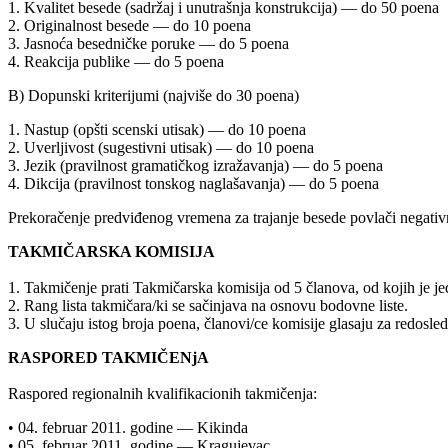
1. Kvalitet besede (sadržaj i unutrašnja konstrukcija) — do 50 poena
2. Originalnost besede — do 10 poena
3. Jasnoća besedničke poruke — do 5 poena
4. Reakcija publike — do 5 poena
B) Dopunski kriterijumi (najviše do 30 poena)
1. Nastup (opšti scenski utisak) — do 10 poena
2. Uverljivost (sugestivni utisak) — do 10 poena
3. Jezik (pravilnost gramatičkog izražavanja) — do 5 poena
4. Dikcija (pravilnost tonskog naglašavanja) — do 5 poena
Prekoračenje predviđenog vremena za trajanje besede povlači negativ
TAKMIČARSKA KOMISIJA
1. Takmičenje prati Takmičarska komisija od 5 članova, od kojih je je
2. Rang lista takmičara/ki se sačinjava na osnovu bodovne liste.
3. U slučaju istog broja poena, članovi/ce komisije glasaju za redosle
RASPORED TAKMIČENjA
Raspored regionalnih kvalifikacionih takmičenja:
• 04. februar 2011. godine — Kikinda
• 05. februar 2011. godine — Kragujevac