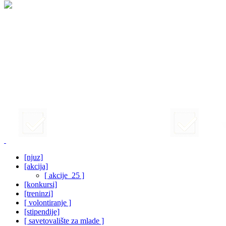
[njuz]
[akcija]
[ akcije_25 ]
[konkursi]
[treninzi]
[ volontiranje ]
[stipendije]
[ savetovalište za mlade ]