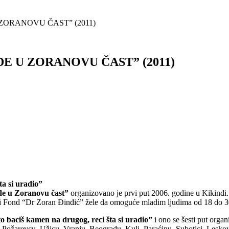
ZORANOVU ČAST” (2011)
E U ZORANOVU ČAST” (2011)
ta si uradio”
de u Zoranovu čast”
organizovano je prvi put 2006. godine u Kikindi.
 Fond “Dr Zoran Đinđić” žele da omoguće mladim ljudima od 18 do 30 g
o baciš kamen na drugog, reci šta si uradio”
i ono se šesti put orga
Požarevcu, Užicu, Vranju, Beogradu, Kuli, Paraćinu, Subotici, Leskovc