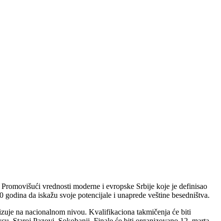
 Promovišući vrednosti moderne i evropske Srbije koje je definisao
odina da iskažu svoje potencijale i unaprede veštine besedništva.
nizuje na nacionalnom nivou. Kvalifikaciona takmičenja će biti
u, Staroj Pazovi, Sokobanji. Finale će biti organizovano 12. marta