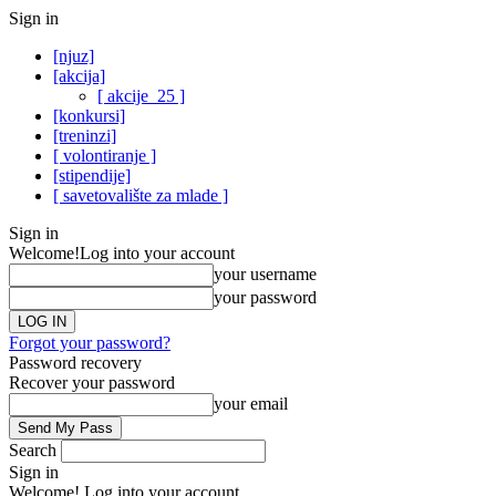
Sign in
[njuz]
[akcija]
[ akcije_25 ]
[konkursi]
[treninzi]
[ volontiranje ]
[stipendije]
[ savetovalište za mlade ]
Sign in
Welcome!
Log into your account
your username
your password
Forgot your password?
Password recovery
Recover your password
your email
Search
Sign in
Welcome! Log into your account