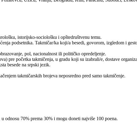
rološku, istorijsko-sociološku i opštedruštvenu temu.
ćenja podsetnika. Takmičar/ka koji/a besedi, govorom, izgledom i gestom
razovanje, pol, nacionalnost ili političko opredeljenje.
va) pre početka takmičenja, u gradu koji su izabrali/e, dostave organiz
sta besede na srpski jezik.
zvlačenjem takmičarskih brojeva neposredno pred samo takmičenje.
uma u odnosu 70% prema 30% i mogu doneti najviše 100 poena.