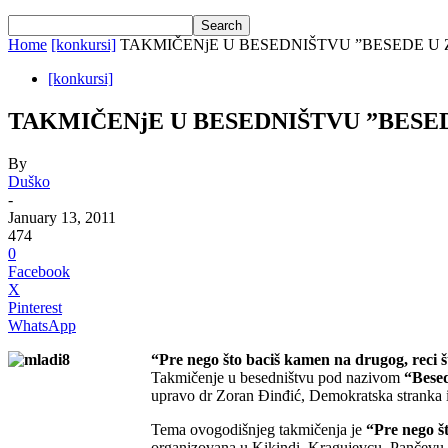
Home
[konkursi]
TAKMIČENjE U BESEDNIŠTVU ”BESEDE U 
[konkursi]
TAKMIČENjE U BESEDNIŠTVU ”BESED
By
Duško
-
January 13, 2011
474
0
Facebook
X
Pinterest
WhatsApp
“Pre nego što baciš kamen na drugog, reci š
Takmičenje u besedništvu pod nazivom
“Bese
upravo dr Zoran Đinđić, Demokratska stranka i
Tema ovogodišnjeg takmičenja je
“Pre nego št
organizovana u Kikindi, Kragujevcu, Pančevu, 