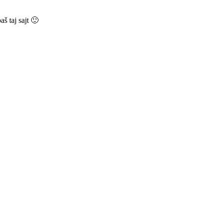
aš taj sajt 🙂