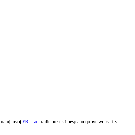
a na njhovoj
FB strani
radie presek i besplatno prave websajt za