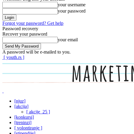
your username
your password
Forgot your password? Get help
Password recovery
Recover your password
your email
A password will be e-mailed to you.
[ youth.rs ]
[njuz]
[akcija]
[ akcije_25 ]
[konkursi]
[treninzi]
[ volontiranje ]
[stipendije]