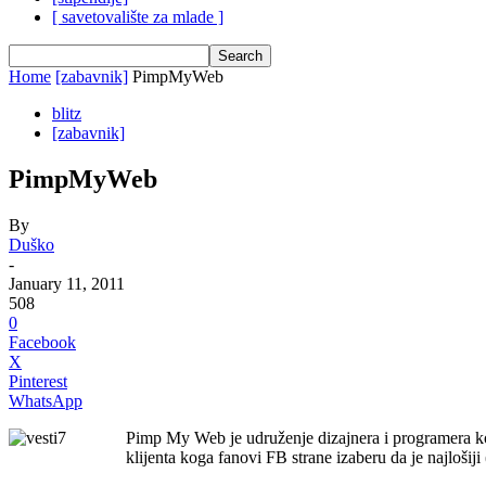
[ savetovalište za mlade ]
Home
[zabavnik]
PimpMyWeb
blitz
[zabavnik]
PimpMyWeb
By
Duško
-
January 11, 2011
508
0
Facebook
X
Pinterest
WhatsApp
Pimp My Web je udruženje dizajnera i programera koji
klijenta koga fanovi FB strane izaberu da je najlošiji