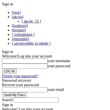
Sign in
[njuz]
[akcija]
[ akcije_25 ]
[konkursi]
[treninzi]
[ volontiranje ]
[stipendije]
[ savetovalište za mlade ]
Sign in
Welcome!
Log into your account
your username
your password
Forgot your password?
Password recovery
Recover your password
your email
Search
Sign in
Welcome! Log into your account