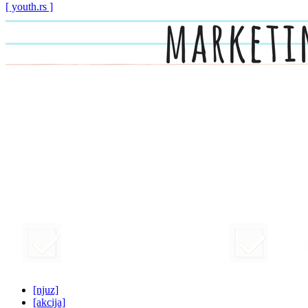
[ youth.rs ]
[njuz]
[akcija]