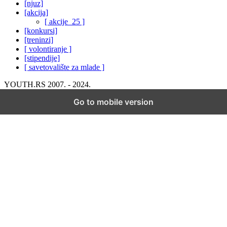
[njuz]
[akcija]
[ akcije_25 ]
[konkursi]
[treninzi]
[ volontiranje ]
[stipendije]
[ savetovalište za mlade ]
YOUTH.RS 2007. - 2024.
Go to mobile version