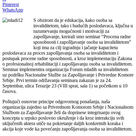
Pinterest
WhatsApp
S obzirom da je edukacija, kako osoba sa
invaliditetom, tako i budućih poslodavaca, ključna u
razumevanju mogućnosti i motivaciji za
zapošljavanje, kreirali smo seminar “Procena radne
sposobnosti i zapošljavanje osoba sa invaliditetom”
koji ima za cilj izgradnju i jačanje kapaciteta
poslodavaca za proces zapošljavanja osoba sa invaliditetom i
postupak procene radne sposobnosti, a kroz implementaciju Zakona
o profesionalnoj rehabilitaciji i zapošljavanju osoba sa invaliditetom.
Seminar implementira organizacija Forum mladih sa invaliditetom
uz podršku Nacionalne Službe za Zapošljavanje i Privredne Komore
Srbije. Prvi termin održavanja seminara zakazan je za 24.
Septembar, ulica Terazije 23 (VIII sprat, sala 1) sa početkom u 10
časova.
Poštujući osnovne principe odgovornog ponašanja, naša
organizacija zajedno sa Privrednom Komorom Srbije i Nacionalnom
Službom za Zapošljavanje želi da doprinese integrisanju ovog
koncepta u srpsko poslovno okruženje i da kroz interakciju svih
uključenih aktera utiče na pokretanje daljih konkretnih koraka i
akcija koje vode ka povećanju zapošljavanja osoba sa invaliditetom.