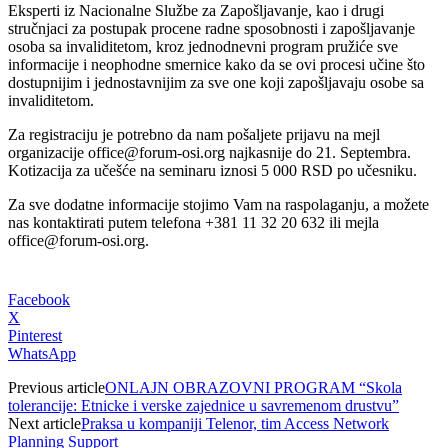
Eksperti iz Nacionalne Službe za Zapošljavanje, kao i drugi
stručnjaci za postupak procene radne sposobnosti i zapošljavanje
osoba sa invaliditetom, kroz jednodnevni program pružiće sve
informacije i neophodne smernice kako da se ovi procesi učine što
dostupnijim i jednostavnijim za sve one koji zapošljavaju osobe sa
invaliditetom.
Za registraciju je potrebno da nam pošaljete prijavu na mejl
organizacije office@forum-osi.org najkasnije do 21. Septembra.
Kotizacija za učešće na seminaru iznosi 5 000 RSD po učesniku.
Za sve dodatne informacije stojimo Vam na raspolaganju, a možete
nas kontaktirati putem telefona +381 11 32 20 632 ili mejla
office@forum-osi.org.
Facebook
X
Pinterest
WhatsApp
Previous article
ONLAJN OBRAZOVNI PROGRAM “Skola
tolerancije: Etnicke i verske zajednice u savremenom drustvu”
Next article
Praksa u kompaniji Telenor, tim Access Network
Planning Support