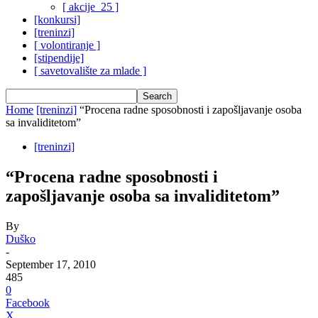
[ akcije_25 ]
[konkursi]
[treninzi]
[ volontiranje ]
[stipendije]
[ savetovalište za mlade ]
Home
[treninzi]
“Procena radne sposobnosti i zapošljavanje osoba
sa invaliditetom”
[treninzi]
“Procena radne sposobnosti i
zapošljavanje osoba sa invaliditetom”
By
Duško
-
September 17, 2010
485
0
Facebook
X