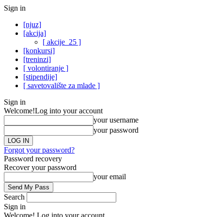
Sign in
[njuz]
[akcija]
[ akcije_25 ]
[konkursi]
[treninzi]
[ volontiranje ]
[stipendije]
[ savetovalište za mlade ]
Sign in
Welcome!
Log into your account
your username
your password
Forgot your password?
Password recovery
Recover your password
your email
Search
Sign in
Welcome! Log into your account