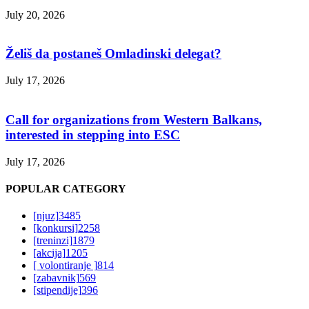
July 20, 2026
Želiš da postaneš Omladinski delegat?
July 17, 2026
Call for organizations from Western Balkans,
interested in stepping into ESC
July 17, 2026
POPULAR CATEGORY
[njuz]
3485
[konkursi]
2258
[treninzi]
1879
[akcija]
1205
[ volontiranje ]
814
[zabavnik]
569
[stipendije]
396