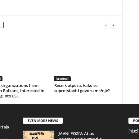
]
[treninzi]
r organizations from
Rečnik otpora: kako se
 Balkans, interested in
suprotstaviti govoru mržnje?
g into ESC
EVEN MORE NEWS
PO
držaja
[njuz]
JAVNI POZIV: Atlas
neizgovorenih emocija