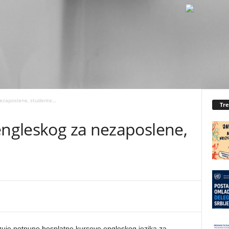
nezaposlene, studente…
Tr
engleskog za nezaposlene,
nizuje potpuno besplatne kurseve engleskog jezika za