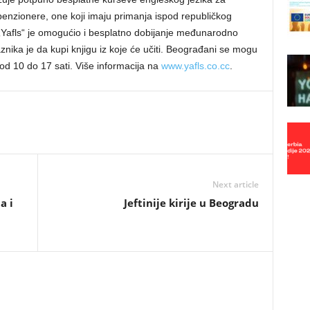
enzionere, one koji imaju primanja ispod republičkog
 „Yafls“ je omogućio i besplatno dobijanje međunarodno
znika je da kupi knjigu iz koje će učiti.
Beograđani se mogu
 od 10 do 17 sati. Više informacija na
www.yafls.co.cc
.
Next article
a i
Jeftinije kirije u Beogradu