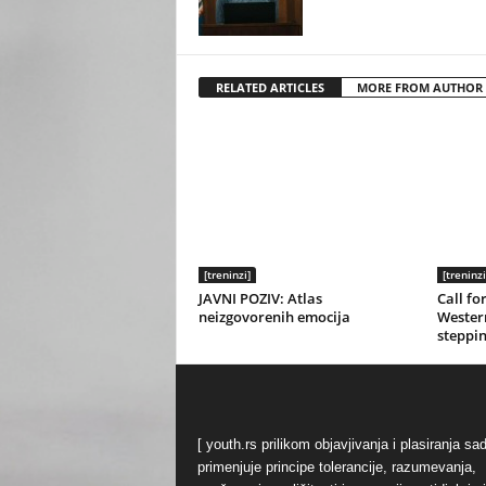
RELATED ARTICLES
MORE FROM AUTHOR
[treninzi]
[treninzi
JAVNI POZIV: Atlas
Call fo
neizgovorenih emocija
Western
steppin
[ youth.rs prilikom objavjivanja i plasiranja sa
primenjuje principe tolerancije, razumevanja,