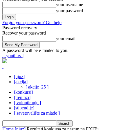
your username
your password
Forgot your password? Get help
Password recovery
Recover your password
your email
A password will be e-mailed to you.
[ youth.rs ]
[njuz]
[akcija]
[ akcije_25 ]
[konkursi]
[treninzi]
[ volontiranje ]
[stipendije]
[ savetovalište za mlade ]
Home
[njuz]
Rezultati konkursa za nastup na EXITu