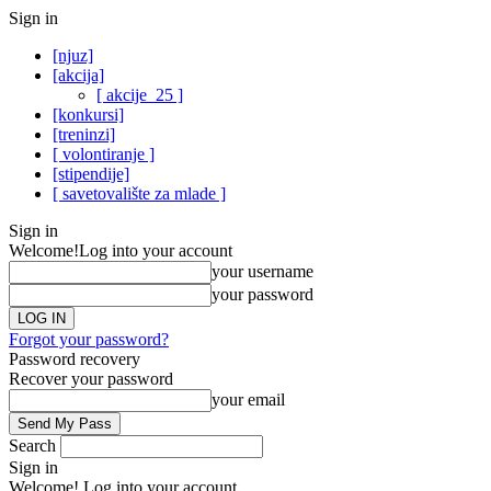
Sign in
[njuz]
[akcija]
[ akcije_25 ]
[konkursi]
[treninzi]
[ volontiranje ]
[stipendije]
[ savetovalište za mlade ]
Sign in
Welcome!
Log into your account
your username
your password
Forgot your password?
Password recovery
Recover your password
your email
Search
Sign in
Welcome! Log into your account