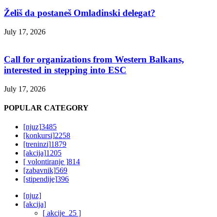
Želiš da postaneš Omladinski delegat?
July 17, 2026
Call for organizations from Western Balkans,
interested in stepping into ESC
July 17, 2026
POPULAR CATEGORY
[njuz]
3485
[konkursi]
2258
[treninzi]
1879
[akcija]
1205
[ volontiranje ]
814
[zabavnik]
569
[stipendije]
396
[njuz]
[akcija]
[ akcije_25 ]