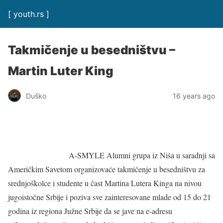
[ youth.rs ]
Takmičenje u besedništvu –
Martin Luter King
Duško
16 years ago
A-SMYLE Alumni grupa iz Niša u saradnji sa
Američkim Savetom organizovaće takmičenje u besedništvu za
srednjoškolce i studente u čast Martina Lutera Kinga na nivou
jugoistočne Srbije i poziva sve zainteresovane mlade od 15 do 21
godina iz regiona Južne Srbije da se jave na e-adresu