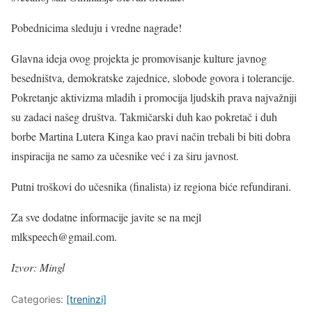
Pobednicima sleduju i vredne nagrade!
Glavna ideja ovog projekta je promovisanje kulture javnog
besedništva, demokratske zajednice, slobode govora i tolerancije.
Pokretanje aktivizma mladih i promocija ljudskih prava najvažniji
su zadaci našeg društva. Takmičarski duh kao pokretač i duh
borbe Martina Lutera Kinga kao pravi način trebali bi biti dobra
inspiracija ne samo za učesnike već i za širu javnost.
Putni troškovi do učesnika (finalista) iz regiona biće refundirani.
Za sve dodatne informacije javite se na mejl
mlkspeech@gmail.com.
Izvor: Mingl
Categories:
[treninzi]