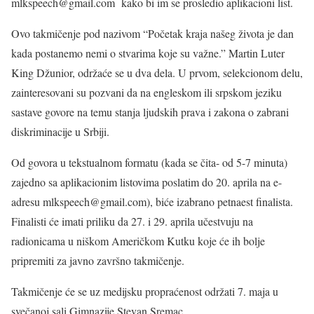
mlkspeech@gmail.com kako bi im se prosledio aplikacioni list.
Ovo takmičenje pod nazivom “Početak kraja našeg života je dan
kada postanemo nemi o stvarima koje su važne.” Martin Luter
King Džunior, održaće se u dva dela. U prvom, selekcionom delu,
zainteresovani su pozvani da na engleskom ili srpskom jeziku
sastave govore na temu stanja ljudskih prava i zakona o zabrani
diskriminacije u Srbiji.
Od govora u tekstualnom formatu (kada se čita- od 5-7 minuta)
zajedno sa aplikacionim listovima poslatim do 20. aprila na e-
adresu mlkspeech@gmail.com), biće izabrano petnaest finalista.
Finalisti će imati priliku da 27. i 29. aprila učestvuju na
radionicama u niškom Američkom Kutku koje će ih bolje
pripremiti za javno završno takmičenje.
Takmičenje će se uz medijsku propraćenost održati 7. maja u
svečanoj sali Gimnazije Stevan Sremac.