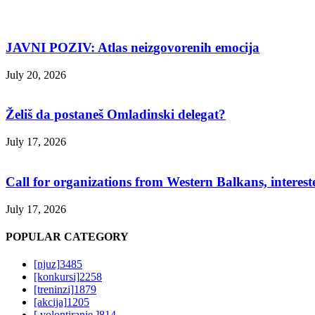
JAVNI POZIV: Atlas neizgovorenih emocija
July 20, 2026
Želiš da postaneš Omladinski delegat?
July 17, 2026
Call for organizations from Western Balkans, interest
July 17, 2026
POPULAR CATEGORY
[njuz]
3485
[konkursi]
2258
[treninzi]
1879
[akcija]
1205
[ volontiranje ]
814