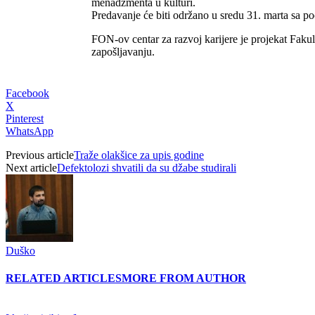
menadžmenta u kulturi.
Predavanje će biti održano u sredu 31. marta sa p
FON-ov centar za razvoj karijere je projekat Fak
zapošljavanju.
Facebook
X
Pinterest
WhatsApp
Previous article
Traže olakšice za upis godine
Next article
Defektolozi shvatili da su džabe studirali
Duško
RELATED ARTICLES
MORE FROM AUTHOR