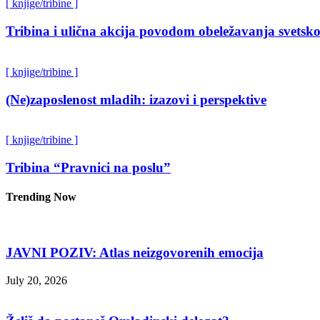
[ knjige/tribine ]
Tribina i ulična akcija povodom obeležavanja svetsko
[ knjige/tribine ]
(Ne)zaposlenost mladih: izazovi i perspektive
[ knjige/tribine ]
Tribina “Pravnici na poslu”
Trending Now
JAVNI POZIV: Atlas neizgovorenih emocija
July 20, 2026