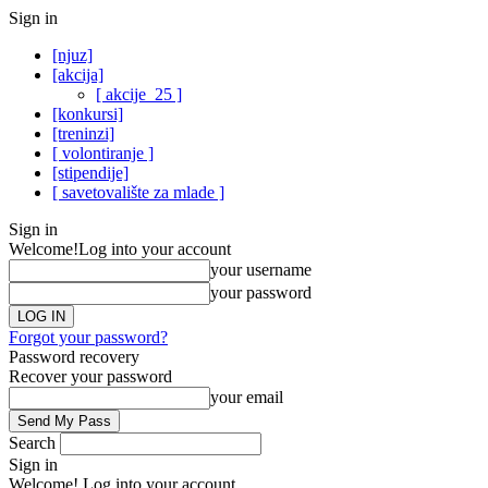
Sign in
[njuz]
[akcija]
[ akcije_25 ]
[konkursi]
[treninzi]
[ volontiranje ]
[stipendije]
[ savetovalište za mlade ]
Sign in
Welcome!
Log into your account
your username
your password
Forgot your password?
Password recovery
Recover your password
your email
Search
Sign in
Welcome! Log into your account