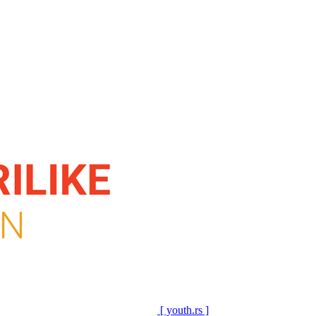
[ youth.rs ]