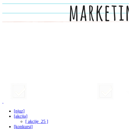
[njuz]
[akcija]
[ akcije_25 ]
[konkursi]