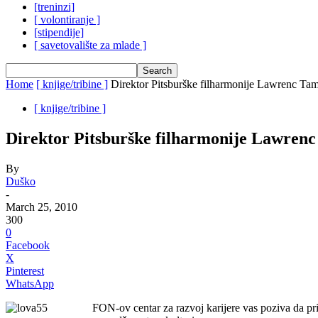
[treninzi]
[ volontiranje ]
[stipendije]
[ savetovalište za mlade ]
Home
[ knjige/tribine ]
Direktor Pitsburške filharmonije Lawrenc Tam
[ knjige/tribine ]
Direktor Pitsburške filharmonije Lawrenc
By
Duško
-
March 25, 2010
300
0
Facebook
X
Pinterest
WhatsApp
FON-ov centar za razvoj karijere vas poziva da pri