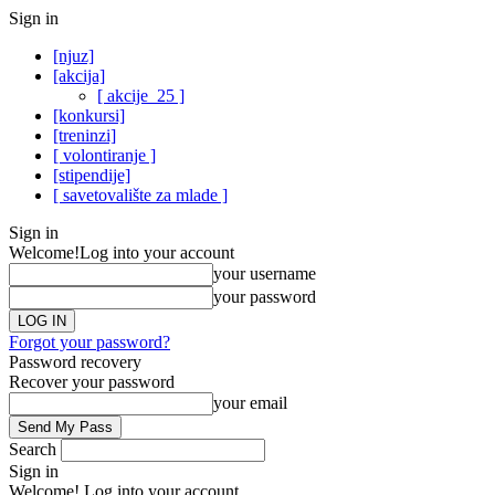
Sign in
[njuz]
[akcija]
[ akcije_25 ]
[konkursi]
[treninzi]
[ volontiranje ]
[stipendije]
[ savetovalište za mlade ]
Sign in
Welcome!
Log into your account
your username
your password
Forgot your password?
Password recovery
Recover your password
your email
Search
Sign in
Welcome! Log into your account