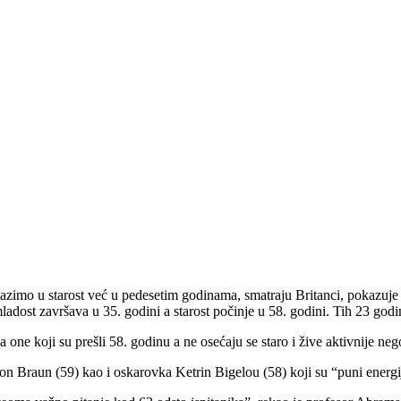
azimo u starost već u pedesetim godinama, smatraju Britanci, pokazuje 
adost završava u 35. godini a starost počinje u 58. godini. Tih 23 god
 one koji su prešli 58. godinu a ne osećaju se staro i žive aktivnije ne
don Braun (59) kao i oskarovka Ketrin Bigelou (58) koji su “puni energij