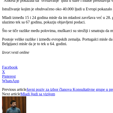
“Anketa je pokazala da ‘svrstavanje’ ljudi u stare i mlade predstavlj
Istraživanje kojim je obuhvaćeno oko 40.000 ljudi u Evropi pokazalo je
Mladi između 15 i 24 godina misle da im mladost završava već u 28. go
ulazimo tek sa 67 godina, pokazju objavljeni podaci.
Što se tiče razlike među polovima, muškarci su strožiji i smatraju da m
Postoje velike razlike i između evropskih zemalja. Portugalci misle da
Belgijanci misle da je to tek u 64. godini.
Izvor:vesti online
Facebook
X
Pinterest
WhatsApp
Previous article
Javni poziv za izbor članova Konsultativne grupe u p
Next article
Mladi ljudi sa vizijom