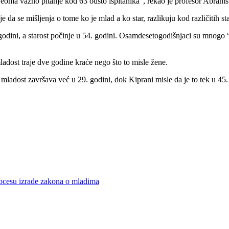
a veoma važno pitanje kod 63 odsto ispitanika”, rekao je profesor Abrams
 da se mišljenja o tome ko je mlad a ko star, razlikuju kod različitih st
dini, a starost počinje u 54. godini. Osamdesetogodišnjaci su mnogo “v
ladost traje dve godine kraće nego što to misle žene.
 mladost završava već u 29. godini, dok Kiprani misle da je to tek u 45.
rocesu izrade zakona o mladima