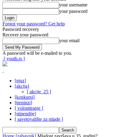
your username
your password
Forgot your password? Get help
Password recovery
Recover your password
your email
A password will be e-mailed to you.
[ youth.rs ]
[njuz]
[akcija]
[ akcije_25 ]
[konkursi]
[treninzi]
[ volontiranje ]
[stipendije]
[ savetovalište za mlade ]
Home
[zabavnik]
Mladost završava u 35. godini?