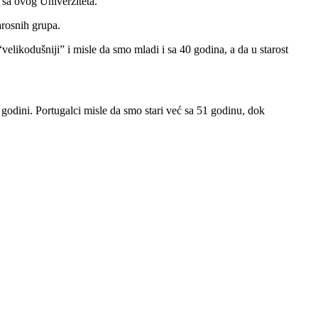
 sa ovog Univerziteta.
arosnih grupa.
elikodušniji” i misle da smo mladi i sa 40 godina, a da u starost
 godini. Portugalci misle da smo stari već sa 51 godinu, dok