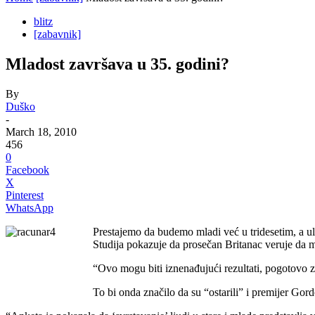
blitz
[zabavnik]
Mladost završava u 35. godini?
By
Duško
-
March 18, 2010
456
0
Facebook
X
Pinterest
WhatsApp
Prestajemo da budemo mladi već u tridesetim, a ul
Studija pokazuje da prosečan Britanac veruje da ml
“Ovo mogu biti iznenađujući rezultati, pogotovo za
To bi onda značilo da su “ostarili” i premijer Gor