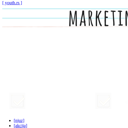
[ youth.rs ]
[njuz]
[akcija]