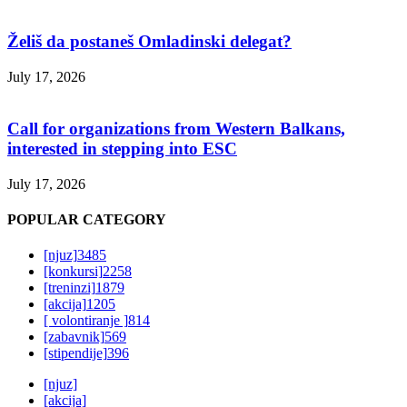
Želiš da postaneš Omladinski delegat?
July 17, 2026
Call for organizations from Western Balkans,
interested in stepping into ESC
July 17, 2026
POPULAR CATEGORY
[njuz]
3485
[konkursi]
2258
[treninzi]
1879
[akcija]
1205
[ volontiranje ]
814
[zabavnik]
569
[stipendije]
396
[njuz]
[akcija]