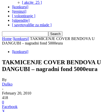
[ akcije_25 ]
[konkursi]
[treninzi]
[ volontiranje ]
[stipendije]
[ savetovalište za mlade ]
Home
[konkursi]
TAKMICENJE COVER BENDOVA U
DANGUBI – nagradni fond 5000eura
[konkursi]
TAKMICENJE COVER BENDOVA U
DANGUBI – nagradni fond 5000eura
By
Duško
-
February 20, 2010
418
0
Facebook
X