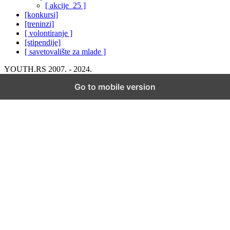
[ akcije_25 ]
[konkursi]
[treninzi]
[ volontiranje ]
[stipendije]
[ savetovalište za mlade ]
YOUTH.RS 2007. - 2024.
Go to mobile version