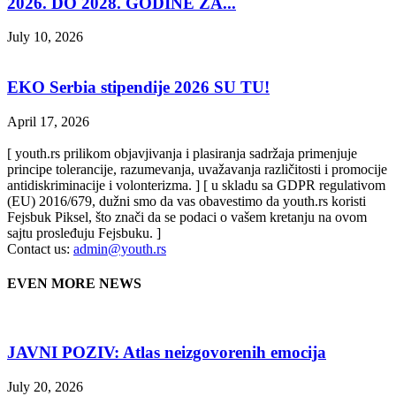
2026. DO 2028. GODINE ZA...
July 10, 2026
EKO Serbia stipendije 2026 SU TU!
April 17, 2026
[ youth.rs prilikom objavjivanja i plasiranja sadržaja primenjuje
principe tolerancije, razumevanja, uvažavanja različitosti i promocije
antidiskriminacije i volonterizma. ] [ u skladu sa GDPR regulativom
(EU) 2016/679, dužni smo da vas obavestimo da youth.rs koristi
Fejsbuk Piksel, što znači da se podaci o vašem kretanju na ovom
sajtu prosleđuju Fejsbuku. ]
Contact us:
admin@youth.rs
EVEN MORE NEWS
JAVNI POZIV: Atlas neizgovorenih emocija
July 20, 2026