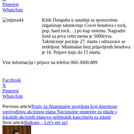
Pinterest
WhatsApp
Klub Danguba u saradnji sa sponzorima
organizuje takmicenje Cover bendova ( rock,
pop, hard rock…) po kup sistemu. Nagradni
fond za prva cetiri mesta je 5000evra.
Takmicenje pocinje 27. marta i odrzavace se
nedeljom. Minimalan broj prijavljenih bendova
je 16. Prijave traju do 15 marta.
Vise informacija i prijave na telefon 060-3000-889
Facebook
X
Pinterest
WhatsApp
Previous article
Poziv za finansiranje projekata koji doprinose
sprovođenju akcionog plana Nacionalne strategije za mlade i
lokalnih akcionih planova opštinskih kancelarija za mlade
Next article
Balkans – Let’s get up!