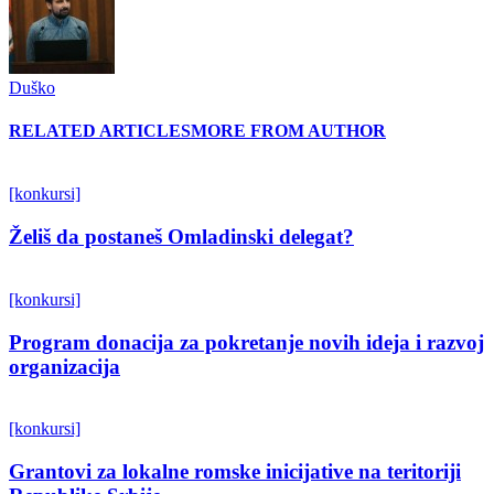
Duško
RELATED ARTICLES
MORE FROM AUTHOR
[konkursi]
Želiš da postaneš Omladinski delegat?
[konkursi]
Program donacija za pokretanje novih ideja i razvoj
organizacija
[konkursi]
Grantovi za lokalne romske inicijative na teritoriji