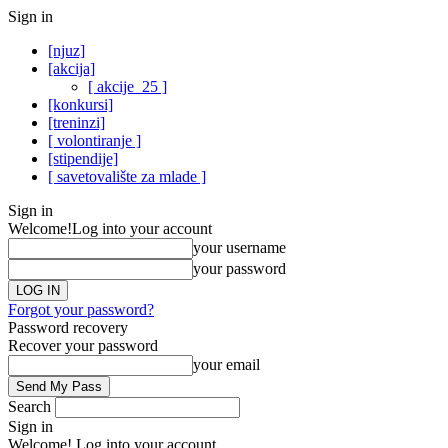
Sign in
[njuz]
[akcija]
[ akcije_25 ]
[konkursi]
[treninzi]
[ volontiranje ]
[stipendije]
[ savetovalište za mlade ]
Sign in
Welcome!
Log into your account
your username
your password
Forgot your password?
Password recovery
Recover your password
your email
Search
Sign in
Welcome! Log into your account