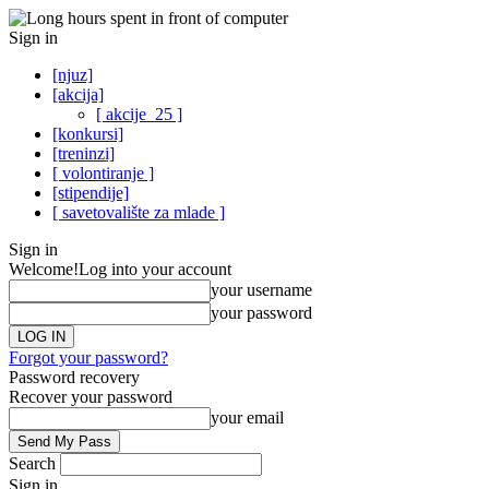
Sign in
[njuz]
[akcija]
[ akcije_25 ]
[konkursi]
[treninzi]
[ volontiranje ]
[stipendije]
[ savetovalište za mlade ]
Sign in
Welcome!
Log into your account
your username
your password
Forgot your password?
Password recovery
Recover your password
your email
Search
Sign in