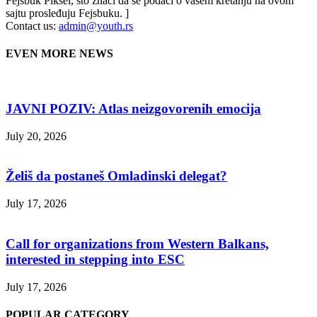
Fejsbuk Piksel, što znači da se podaci o vašem kretanju na ovom
sajtu prosleđuju Fejsbuku. ]
Contact us:
admin@youth.rs
EVEN MORE NEWS
JAVNI POZIV: Atlas neizgovorenih emocija
July 20, 2026
Želiš da postaneš Omladinski delegat?
July 17, 2026
Call for organizations from Western Balkans,
interested in stepping into ESC
July 17, 2026
POPULAR CATEGORY