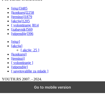
[njuz]
3485
[konkursi]
2258
[treninzi]
1879
[akcija]
1205
[ volontiranje ]
814
[zabavnik]
569
[stipendije]
396
[njuz]
[akcija]
[ akcije_25 ]
[konkursi]
[treninzi]
[ volontiranje ]
[stipendije]
[ savetovalište za mlade ]
YOUTH.RS 2007. - 2024.
Go to mobile version