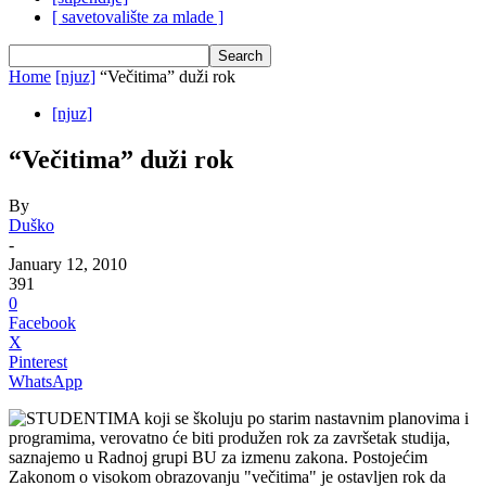
[ savetovalište za mlade ]
Home
[njuz]
“Večitima” duži rok
[njuz]
“Večitima” duži rok
By
Duško
-
January 12, 2010
391
0
Facebook
X
Pinterest
WhatsApp
STUDENTIMA koji se školuju po starim nastavnim planovima i
programima, verovatno će biti produžen rok za završetak studija,
saznajemo u Radnoj grupi BU za izmenu zakona. Postojećim
Zakonom o visokom obrazovanju "večitima" je ostavljen rok da