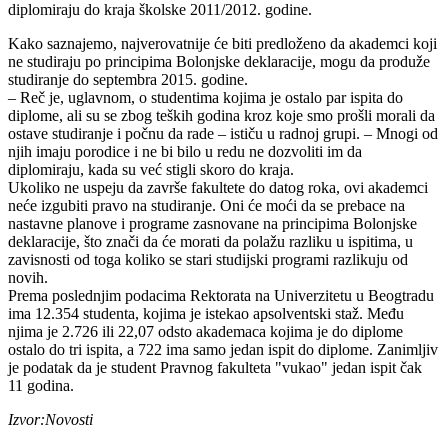
diplomiraju do kraja školske 2011/2012. godine.
Kako saznajemo, najverovatnije će biti predloženo da akademci koji
ne studiraju po principima Bolonjske deklaracije, mogu da produže
studiranje do septembra 2015. godine.
– Reč je, uglavnom, o studentima kojima je ostalo par ispita do
diplome, ali su se zbog teških godina kroz koje smo prošli morali da
ostave studiranje i počnu da rade – ističu u radnoj grupi. – Mnogi od
njih imaju porodice i ne bi bilo u redu ne dozvoliti im da
diplomiraju, kada su već stigli skoro do kraja.
Ukoliko ne uspeju da završe fakultete do datog roka, ovi akademci
neće izgubiti pravo na studiranje. Oni će moći da se prebace na
nastavne planove i programe zasnovane na principima Bolonjske
deklaracije, što znači da će morati da polažu razliku u ispitima, u
zavisnosti od toga koliko se stari studijski programi razlikuju od
novih.
Prema poslednjim podacima Rektorata na Univerzitetu u Beogtradu
ima 12.354 studenta, kojima je istekao apsolventski staž. Među
njima je 2.726 ili 22,07 odsto akademaca kojima je do diplome
ostalo do tri ispita, a 722 ima samo jedan ispit do diplome. Zanimljiv
je podatak da je student Pravnog fakulteta "vukao" jedan ispit čak
11 godina.
Izvor:Novosti