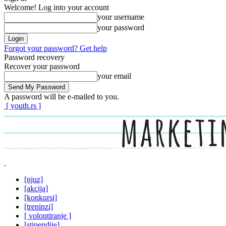
Welcome! Log into your account
your username
your password
Forgot your password? Get help
Password recovery
Recover your password
your email
A password will be e-mailed to you.
[ youth.rs ]
[njuz]
[akcija]
[konkursi]
[treninzi]
[ volontiranje ]
[stipendije]