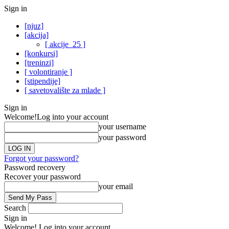
Sign in
[njuz]
[akcija]
[ akcije_25 ]
[konkursi]
[treninzi]
[ volontiranje ]
[stipendije]
[ savetovalište za mlade ]
Sign in
Welcome!
Log into your account
your username
your password
Forgot your password?
Password recovery
Recover your password
your email
Search
Sign in
Welcome! Log into your account