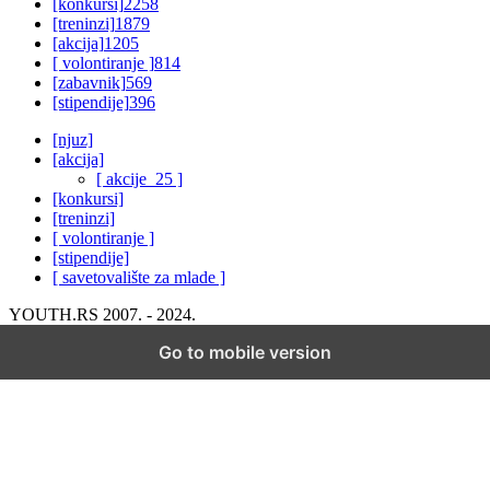
[konkursi]
2258
[treninzi]
1879
[akcija]
1205
[ volontiranje ]
814
[zabavnik]
569
[stipendije]
396
[njuz]
[akcija]
[ akcije_25 ]
[konkursi]
[treninzi]
[ volontiranje ]
[stipendije]
[ savetovalište za mlade ]
YOUTH.RS 2007. - 2024.
Go to mobile version