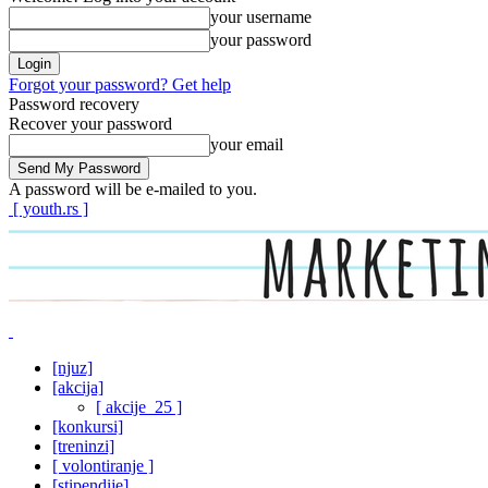
your username
your password
Forgot your password? Get help
Password recovery
Recover your password
your email
A password will be e-mailed to you.
[ youth.rs ]
[njuz]
[akcija]
[ akcije_25 ]
[konkursi]
[treninzi]
[ volontiranje ]
[stipendije]