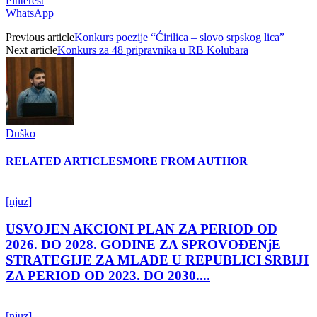
Pinterest
WhatsApp
Previous article
Konkurs poezije “Ćirilica – slovo srpskog lica”
Next article
Konkurs za 48 pripravnika u RB Kolubara
Duško
RELATED ARTICLES
MORE FROM AUTHOR
[njuz]
USVOJEN AKCIONI PLAN ZA PERIOD OD
2026. DO 2028. GODINE ZA SPROVOĐENjE
STRATEGIJE ZA MLADE U REPUBLICI SRBIJI
ZA PERIOD OD 2023. DO 2030....
[njuz]