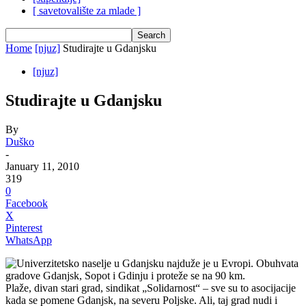
[ savetovalište za mlade ]
Home
[njuz]
Studirajte u Gdanjsku
[njuz]
Studirajte u Gdanjsku
By
Duško
-
January 11, 2010
319
0
Facebook
X
Pinterest
WhatsApp
Univerzitetsko naselje u Gdanjsku najduže je u Evropi. Obuhvata
gradove Gdanjsk, Sopot i Gdinju i proteže se na 90 km.
Plaže, divan stari grad, sindikat „Solidarnost“ – sve su to asocijacije
kada se pomene Gdanjsk, na severu Poljske. Ali, taj grad nudi i