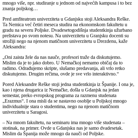
mnogo više, npr. studiranje u jednom od najvećih kampusa i to bez
znanja poljskog…
Pred amfiteatrom univerziteta u Gdanjsku stoji Aleksandra Reške.
Ta Nemica već četiri meseca studira na ekonomskom fakultetu u
gradu na severu Poljske. Dvadesetogodišnja studentkinja užurbano
prelistava po svom notesu. Na univerzitetu u Granjsku docenti su
strožiji nego na njenom matičnom univerzitetu u Drezdenu, kaže
Aleksandra:
„Oni zaista žele da nas nauče, profesori traže da diskutujemo.
Mislim da je to jako dobro. U Nemačkoj nemamo običaj da to
radimo. Odrađujemo skripte, slušamo predavanja, ali vrlo retko
diskutujemo. Drugim rečima, ovde je sve vrlo interaktivno.“
Pored Aleksandre Reške stoji jedna studentkinja iz Španije. I ona je,
kao i njena drugarica iz Nemačke, došla u Gdanjsk na jedan
semestar, preko evropskog programa za razmenu studenata
„Erazmus“. I ona misli da se nastavno osoblje u Poljskoj mnogo
individualnije stara o studentima, nego na njenom matičnom
univerzitetu u Saragosi.
– Na mnom fakultetu, na seminaru ima mnogo više studenata –
stotinak, na primer. Ovde u Gdanjsku nas je samo dvadesetak.
Mislim da Španija može mnogo da nauči od Poljske.