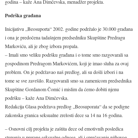
godina – kaže Ana Dimčevska, menadžer projekta.
Podrška građana
Inicijativu „Beosuporta“ 2002. godine podržalo je 30.000 građana
i ona je predočena tadašnjem predsedniku Skupštine Predragu
Markoviću, ali je zbog izbora propala.
– Imali smo veliku podršku građana i o tome smo razgovarali sa
gospodinom Predragom Markovićem, koji je imao sluha za ovaj
problem. On je podržavao naš predlog, ali su došli izbori i na
tome se sve završilo. Razgovarali smo sa zamenicom predsednika
Skupštine Gordanom Čomić i mislim da ćemo dobiti njenu
podršku – kaže Ana Dimčevska.
Redakcija Glasa podržava predlog „Beosuporata“ da se podigne
zakonska granica seksualne zrelosti dece sa 14 na 16 godina.
– Osnovni cilj projekta je zaštita dece od emotivnih posledica
stupanja u prerane seksualne odnose, ali i sprečavanje njihovog