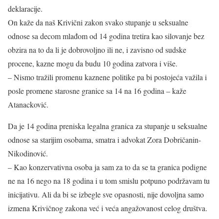
deklaracije.
On kaže da naš Krivični zakon svako stupanje u seksualne
odnose sa decom mlađom od 14 godina tretira kao silovanje bez
obzira na to da li je dobrovoljno ili ne, i zavisno od sudske
procene, kazne mogu da budu 10 godina zatvora i više.
– Nismo tražili promenu kaznene politike pa bi postojeća važila i
posle promene starosne granice sa 14 na 16 godina – kaže
Atanacković.
Da je 14 godina preniska legalna granica za stupanje u seksualne
odnose sa starijim osobama, smatra i advokat Zora Dobričanin-
Nikodinović.
– Kao konzervativna osoba ja sam za to da se ta granica podigne
ne na 16 nego na 18 godina i u tom smislu potpuno podržavam tu
inicijativu. Ali da bi se izbegle sve opasnosti, nije dovoljna samo
izmena Krivičnog zakona već i veća angažovanost celog društva.