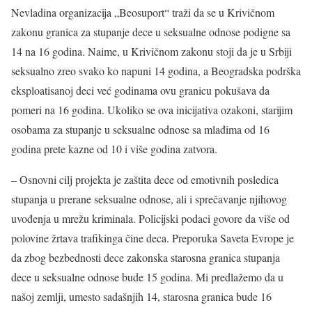
Nevladina organizacija „Beosuport“ traži da se u Krivičnom
zakonu granica za stupanje dece u seksualne odnose podigne sa
14 na 16 godina. Naime, u Krivičnom zakonu stoji da je u Srbiji
seksualno zreo svako ko napuni 14 godina, a Beogradska podrška
eksploatisanoj deci već godinama ovu granicu pokušava da
pomeri na 16 godina. Ukoliko se ova inicijativa ozakoni, starijim
osobama za stupanje u seksualne odnose sa mlađima od 16
godina prete kazne od 10 i više godina zatvora.
– Osnovni cilj projekta je zaštita dece od emotivnih posledica
stupanja u prerane seksualne odnose, ali i sprečavanje njihovog
uvođenja u mrežu kriminala. Policijski podaci govore da više od
polovine žrtava trafikinga čine deca. Preporuka Saveta Evrope je
da zbog bezbednosti dece zakonska starosna granica stupanja
dece u seksualne odnose bude 15 godina. Mi predlažemo da u
našoj zemlji, umesto sadašnjih 14, starosna granica bude 16