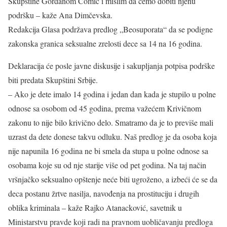
Skupštine Gordanom Čomić i mislim da ćemo dobiti njenu
podršku – kaže Ana Dimčevska.
Redakcija Glasa podržava predlog „Beosuporata“ da se podigne
zakonska granica seksualne zrelosti dece sa 14 na 16 godina.
Deklaracija će posle javne diskusije i sakupljanja potpisa podrške
biti predata Skupštini Srbije.
– Ako je dete imalo 14 godina i jedan dan kada je stupilo u polne
odnose sa osobom od 45 godina, prema važećem Krivičnom
zakonu to nije bilo krivično delo. Smatramo da je to previše mali
uzrast da dete donese takvu odluku. Naš predlog je da osoba koja
nije napunila 16 godina ne bi smela da stupa u polne odnose sa
osobama koje su od nje starije više od pet godina. Na taj način
vršnjačko seksualno opštenje neće biti ugroženo, a izbeći će se da
deca postanu žrtve nasilja, navođenja na prostituciju i drugih
oblika kriminala – kaže Rajko Atanacković, savetnik u
Ministarstvu pravde koji radi na pravnom uobličavanju predloga