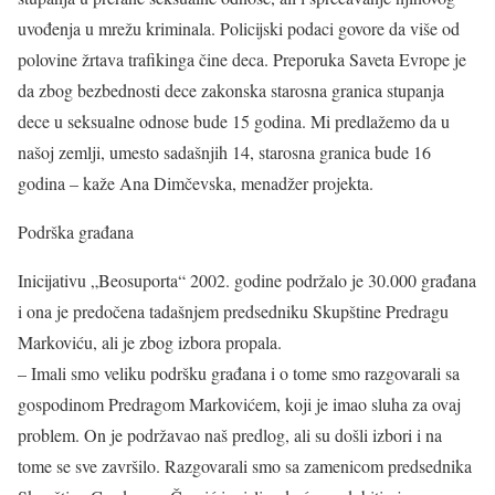
uvođenja u mrežu kriminala. Policijski podaci govore da više od
polovine žrtava trafikinga čine deca. Preporuka Saveta Evrope je
da zbog bezbednosti dece zakonska starosna granica stupanja
dece u seksualne odnose bude 15 godina. Mi predlažemo da u
našoj zemlji, umesto sadašnjih 14, starosna granica bude 16
godina – kaže Ana Dimčevska, menadžer projekta.
Podrška građana
Inicijativu „Beosuporta“ 2002. godine podržalo je 30.000 građana
i ona je predočena tadašnjem predsedniku Skupštine Predragu
Markoviću, ali je zbog izbora propala.
– Imali smo veliku podršku građana i o tome smo razgovarali sa
gospodinom Predragom Markovićem, koji je imao sluha za ovaj
problem. On je podržavao naš predlog, ali su došli izbori i na
tome se sve završilo. Razgovarali smo sa zamenicom predsednika