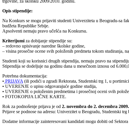
trgovine, za školsku 2009/2010. godinu.
Opis stipendije:
Na Konkurs se mogu prijaviti studenti Univerziteta u Beogradu-sa faku
budžeta Republike Srbije.
Apsolventi nemaju pravo učešća na Konkursu.
Kriterijumi
za dobijanje stipendije su:
– redovno upisivanje naredne školske godine,
– visina prosečne ocene svih položenih predmeta tokom studiranja, n
Studenti koji su korisnici drugih stipendija, nemaju pravo na stipendi
Stipendija se dodeljuje na godinu dana u mesečnom iznosu od 6.000,0
Potrebna dokumentacija:
•
PRIJAVA
(ili podići u zgradi Rektorata, Studentski trg 1, u portirnici
• UVERENJE o upisu odgovarajuće godine studija,
• UVERENJE o položenim predmetima i prosečnoj oceni svih polože
• FOTOKOPIJA LIČNE KARTE.
Rok za podnošenje prijava je od
2. novembra do 2. decembra 2009.
Prijave se podnose na adresu: Univerzitet u Beogradu, Studentski t
Dodatne informacije zainteresovani kandidati mogu dobiti od Sektora z