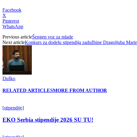
Facebook
X
Pinterest
WhatsApp
Previous article
Šengen voz za mlade
Next article
Konkurs za dodelu stipendija zadužbine Dragoljuba Mari
Duško
RELATED ARTICLES
MORE FROM AUTHOR
[stipendije]
EKO Serbia stipendije 2026 SU TU!