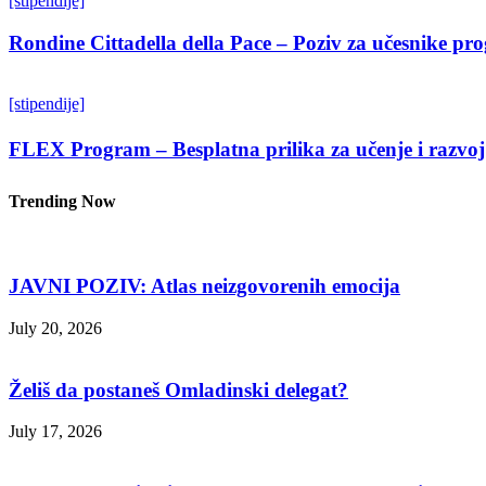
[stipendije]
Rondine Cittadella della Pace – Poziv za učesnike p
[stipendije]
FLEX Program – Besplatna prilika za učenje i razvoj
Trending Now
JAVNI POZIV: Atlas neizgovorenih emocija
July 20, 2026
Želiš da postaneš Omladinski delegat?
July 17, 2026