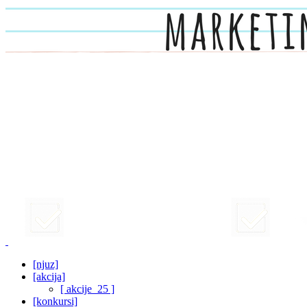
[njuz]
[akcija]
[ akcije_25 ]
[konkursi]