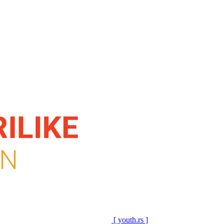
[ youth.rs ]