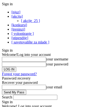
Sign in
[njuz]
[akcija]
[ akcije_25 ]
[konkursi]
[treninzi]
[ volontiranje ]
[stipendije]
[ savetovalište za mlade ]
Sign in
Welcome!
Log into your account
your username
your password
Forgot your password?
Password recovery
Recover your password
your email
Search
Sign in
Welcome! Log into your account