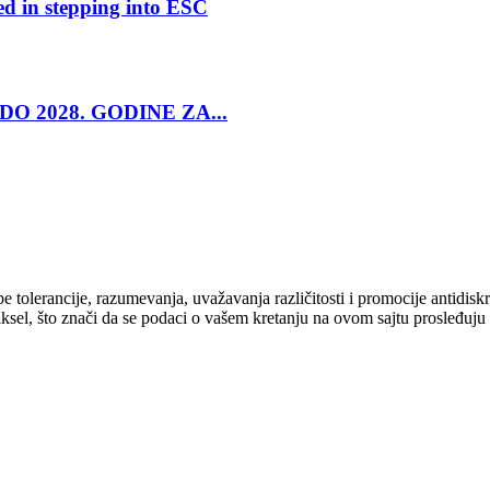
ed in stepping into ESC
O 2028. GODINE ZA...
cipe tolerancije, razumevanja, uvažavanja različitosti i promocije antid
ksel, što znači da se podaci o vašem kretanju na ovom sajtu prosleđuju