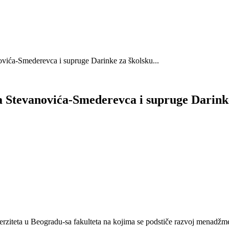
ovića-Smederevca i supruge Darinke za školsku...
a Stevanovića-Smederevca i supruge Darinke
erziteta u Beogradu-sa fakulteta na kojima se podstiče razvoj menadžme