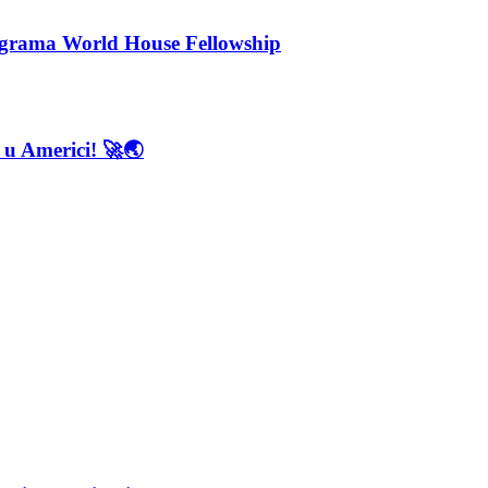
rograma World House Fellowship
 u Americi! 🚀🌏