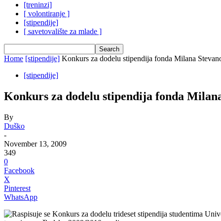
[treninzi]
[ volontiranje ]
[stipendije]
[ savetovalište za mlade ]
Home
[stipendije]
Konkurs za dodelu stipendija fonda Milana Stevan
[stipendije]
Konkurs za dodelu stipendija fonda Milan
By
Duško
-
November 13, 2009
349
0
Facebook
X
Pinterest
WhatsApp
Raspisuje se Konkurs za dodelu trideset stipendija studentima Univ