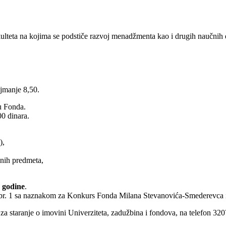
lteta na kojima se podstiče razvoj menadžmenta kao i drugih naučnih dis
ajmanje 8,50.
ju Fonda.
0 dinara.
),
nih predmeta,
 godine
.
rg br. 1 sa naznakom za Konkurs Fonda Milana Stevanovića-Smederevca 
a staranje o imovini Univerziteta, zadužbina i fondova, na telefon 320