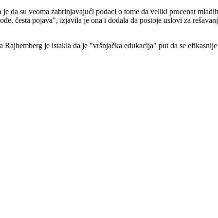
 je da su veoma zabrinjavajući podaci o tome da veliki procenat mladih
akođe, česta pojava", izjavila je ona i dodala da postoje uslovi za reš
 Rajhemberg je istakla da je "vršnjačka edukacija" put da se efikasnij