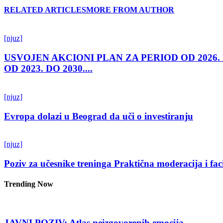
RELATED ARTICLES
MORE FROM AUTHOR
[njuz]
USVOJEN AKCIONI PLAN ZA PERIOD OD 2026.
OD 2023. DO 2030....
[njuz]
Evropa dolazi u Beograd da uči o investiranju
[njuz]
Poziv za učesnike treninga Praktična moderacija i fac
Trending Now
JAVNI POZIV: Atlas neizgovorenih emocija