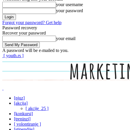
your username
your password
Forgot your password? Get help
Password recovery
Recover your password
your email
A password will be e-mailed to you.
[ youth.rs ]
[njuz]
[akcija]
[ akcije_25 ]
[konkursi]
[treninzi]
[ volontiranje ]
[stipendije]