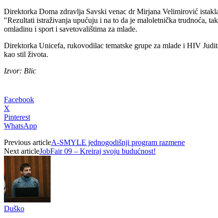
Direktorka Doma zdravlja Savski venac dr Mirjana Velimirović istakla
"Rezultati istraživanja upućuju i na to da je maloletnička trudnoća, t
omladinu i sport i savetovalištima za mlade.
Direktorka Unicefa, rukovodilac tematske grupe za mlade i HIV Judita
kao stil života.
Izvor: Blic
Facebook
X
Pinterest
WhatsApp
Previous article
A-SMYLE jednogodišnji program razmene
Next article
JobFair 09 – Kreiraj svoju budućnost!
Duško