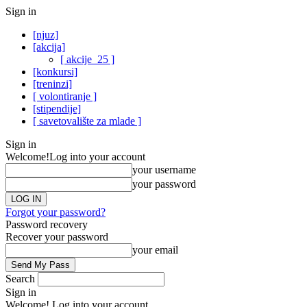
Sign in
[njuz]
[akcija]
[ akcije_25 ]
[konkursi]
[treninzi]
[ volontiranje ]
[stipendije]
[ savetovalište za mlade ]
Sign in
Welcome!
Log into your account
your username
your password
Forgot your password?
Password recovery
Recover your password
your email
Search
Sign in
Welcome! Log into your account