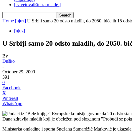
[ savetovalište za mlade ]
Home
[njuz]
U Srbiji samo 20 odsto mladih, do 2050. biće ih 15 odst
[njuz]
U Srbiji samo 20 odsto mladih, do 2050. bić
By
Duško
-
October 29, 2009
391
0
Facebook
X
Pinterest
WhatsApp
Podaci iz "Bele knjige" Evropske komisije govore da 20 odsto stan
Dana zdravlja mladih koji je obeležen pod sloganom "Probudi se pokr
Ministarka omladine i sporta Snežana Samardžić Marković je ukazala da