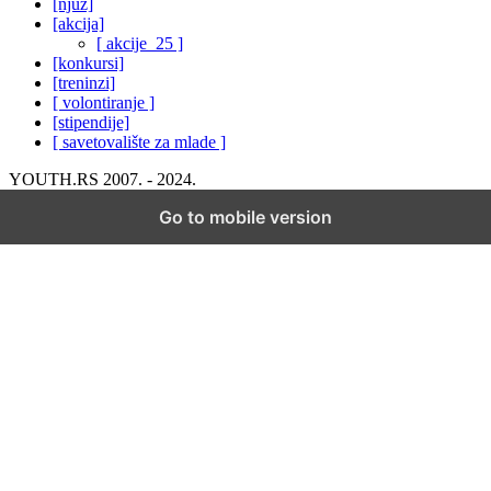
[njuz]
[akcija]
[ akcije_25 ]
[konkursi]
[treninzi]
[ volontiranje ]
[stipendije]
[ savetovalište za mlade ]
YOUTH.RS 2007. - 2024.
Go to mobile version