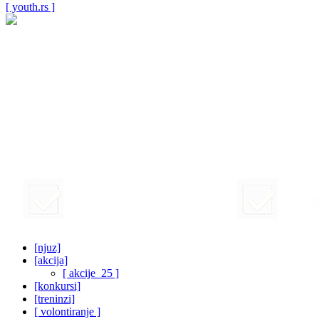
[ youth.rs ]
[njuz]
[akcija]
[ akcije_25 ]
[konkursi]
[treninzi]
[ volontiranje ]