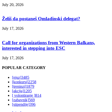
July 20, 2026
Želiš da postaneš Omladinski delegat?
July 17, 2026
Call for organizations from Western Balkans,
interested in stepping into ESC
July 17, 2026
POPULAR CATEGORY
[njuz]
3485
[konkursi]
2258
[treninzi]
1879
[akcija]
1205
[ volontiranje ]
814
[zabavnik]
569
[stipendije]
396