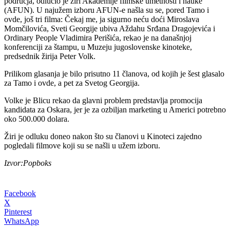
područja, odlučio je žiri Akademije filmske umetnosti i nauke
(AFUN). U najužem izboru AFUN-e našla su se, pored Tamo i
ovde, još tri filma: Čekaj me, ja sigurno neću doći Miroslava
Momčilovića, Sveti Georgije ubiva Aždahu Srđana Dragojevića i
Ordinary People Vladimira Perišića, rekao je na današnjoj
konferenciji za štampu, u Muzeju jugoslovenske kinoteke,
predsednik žirija Peter Volk.
Prilikom glasanja je bilo prisutno 11 članova, od kojih je šest glasalo
za Tamo i ovde, a pet za Svetog Georgija.
Volke je Blicu rekao da glavni problem predstavlja promocija
kandidata za Oskara, jer je za ozbiljan marketing u Americi potrebno
oko 500.000 dolara.
Žiri je odluku doneo nakon što su članovi u Kinoteci zajedno
pogledali filmove koji su se našli u užem izboru.
Izvor:Popboks
Facebook
X
Pinterest
WhatsApp