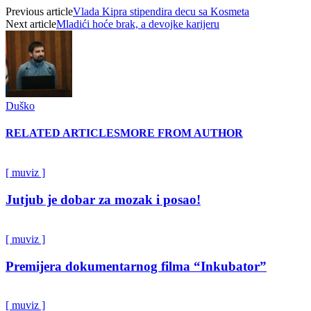
Previous article
Vlada Kipra stipendira decu sa Kosmeta
Next article
Mladići hoće brak, a devojke karijeru
Duško
RELATED ARTICLES
MORE FROM AUTHOR
[ muviz ]
Jutjub je dobar za mozak i posao!
[ muviz ]
Premijera dokumentarnog filma “Inkubator”
[ muviz ]