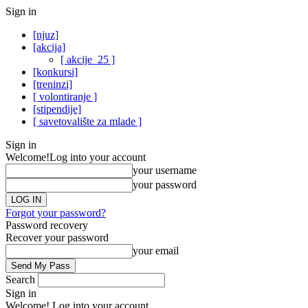
Sign in
[njuz]
[akcija]
[ akcije_25 ]
[konkursi]
[treninzi]
[ volontiranje ]
[stipendije]
[ savetovalište za mlade ]
Sign in
Welcome!
Log into your account
your username
your password
Forgot your password?
Password recovery
Recover your password
your email
Search
Sign in
Welcome! Log into your account