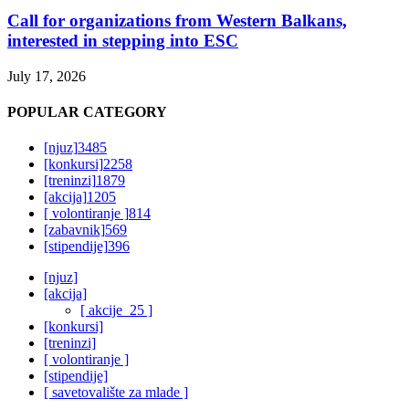
Call for organizations from Western Balkans,
interested in stepping into ESC
July 17, 2026
POPULAR CATEGORY
[njuz]
3485
[konkursi]
2258
[treninzi]
1879
[akcija]
1205
[ volontiranje ]
814
[zabavnik]
569
[stipendije]
396
[njuz]
[akcija]
[ akcije_25 ]
[konkursi]
[treninzi]
[ volontiranje ]
[stipendije]
[ savetovalište za mlade ]