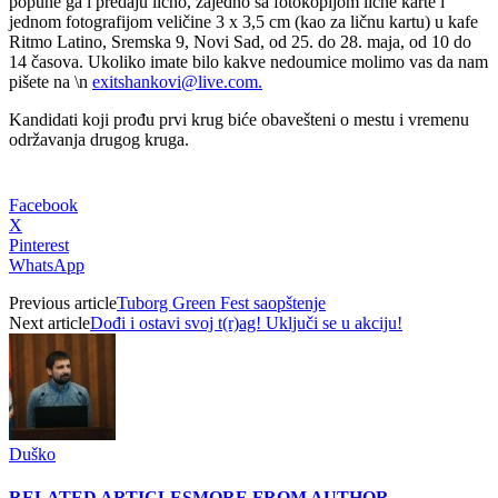
popune ga i predaju lično, zajedno sa fotokopijom lične karte i
jednom fotografijom veličine 3 x 3,5 cm (kao za ličnu kartu) u kafe
Ritmo Latino, Sremska 9, Novi Sad, od 25. do 28. maja, od 10 do
14 časova.
Ukoliko imate bilo kakve nedoumice molimo vas da nam
pišete na
\n
exitshankovi@live.com.
Kandidati koji prođu prvi krug biće obavešteni o mestu i vremenu
održavanja drugog kruga.
Facebook
X
Pinterest
WhatsApp
Previous article
Tuborg Green Fest saopštenje
Next article
Dođi i ostavi svoj t(r)ag! Uključi se u akciju!
Duško
RELATED ARTICLES
MORE FROM AUTHOR