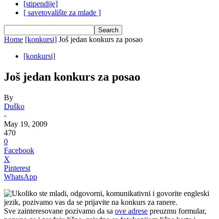
[stipendije]
[ savetovalište za mlade ]
Home
[konkursi]
Još jedan konkurs za posao
[konkursi]
Još jedan konkurs za posao
By
Duško
-
May 19, 2009
470
0
Facebook
X
Pinterest
WhatsApp
Ukoliko ste mladi, odgovorni, komunikativni i govorite engleski
jezik, pozivamo vas da se prijavite na konkurs za ranere.
Sve zainteresovane pozivamo da sa
ove adrese
preuzmu formular,