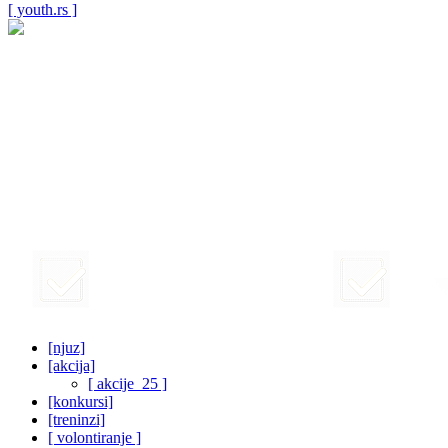
[ youth.rs ]
[njuz]
[akcija]
[ akcije_25 ]
[konkursi]
[treninzi]
[ volontiranje ]