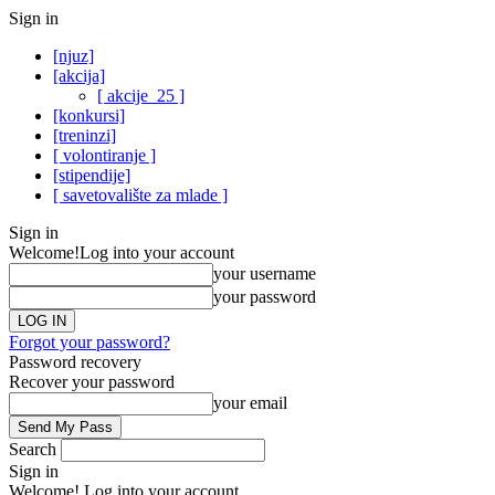
Sign in
[njuz]
[akcija]
[ akcije_25 ]
[konkursi]
[treninzi]
[ volontiranje ]
[stipendije]
[ savetovalište za mlade ]
Sign in
Welcome!
Log into your account
your username
your password
Forgot your password?
Password recovery
Recover your password
your email
Search
Sign in
Welcome! Log into your account