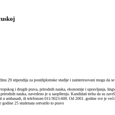
cuskoj
dinu 29 stipendija za postdiplomske studije i zainteresovani mogu da s
evropskog i drugih prava, prirodnih nauka, ekonomije i upravljanja, lingv
 prirodnih nauka, navedeno je u saopštenju.
Kandidati treba da su završ
ti u ambasadi, ili telefonom 011/3023-600. Od 2001. godine sve je veći b
e godine 25 studenata ostvarilo to pravo