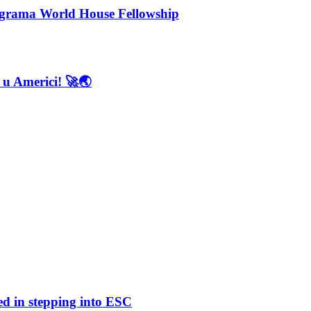
rograma World House Fellowship
 u Americi! 🚀🌏
ed in stepping into ESC