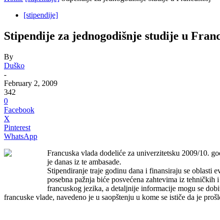
[stipendije]
Stipendije za jednogodišnje studije u Fran
By
Duško
-
February 2, 2009
342
0
Facebook
X
Pinterest
WhatsApp
Francuska vlada dodeliće za univerzitetsku 2009/10. go
je danas iz te ambasade.
Stipendiranje traje godinu dana i finansiraju se oblasti 
posebna pažnja biće posvećena zahtevima iz tehničkih i
francuskog jezika, a detaljnije informacije mogu se dobi
francuske vlade, navedeno je u saopštenju u kome se ističe da je prošl