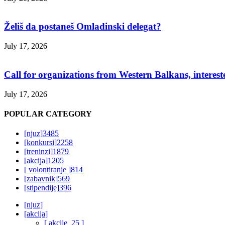
Želiš da postaneš Omladinski delegat?
July 17, 2026
Call for organizations from Western Balkans, interest
July 17, 2026
POPULAR CATEGORY
[njuz]
3485
[konkursi]
2258
[treninzi]
1879
[akcija]
1205
[ volontiranje ]
814
[zabavnik]
569
[stipendije]
396
[njuz]
[akcija]
[ akcije_25 ]