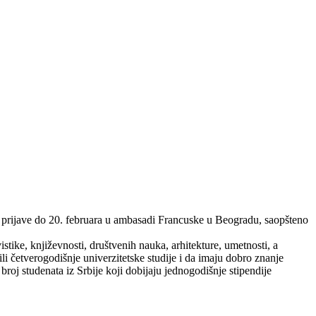
e prijave do 20. februara u ambasadi Francuske u Beogradu, saopšteno
istike, književnosti, društvenih nauka, arhitekture, umetnosti, a
ili četverogodišnje univerzitetske studije i da imaju dobro znanje
roj studenata iz Srbije koji dobijaju jednogodišnje stipendije