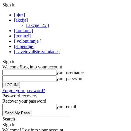
Sign in
[njuz]
[akcija]
[ akcije_25 ]
[konkursi]
[treninzi]
[ volontiranje ]
[stipendije]
[ savetovalište za mlade ]
Sign in
Welcome!
Log into your account
your username
your password
Forgot your password?
Password recovery
Recover your password
your email
Search
Sign in
Welcome! Log into your account