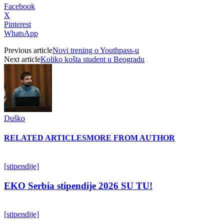
Facebook
X
Pinterest
WhatsApp
Previous article
Novi trening o Youthpass-u
Next article
Koliko košta student u Beogradu
Duško
RELATED ARTICLES
MORE FROM AUTHOR
[stipendije]
EKO Serbia stipendije 2026 SU TU!
[stipendije]