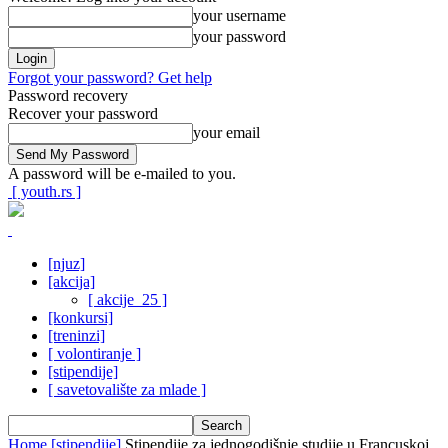
your username
your password
Forgot your password? Get help
Password recovery
Recover your password
your email
A password will be e-mailed to you.
[ youth.rs ]
[njuz]
[akcija]
[ akcije_25 ]
[konkursi]
[treninzi]
[ volontiranje ]
[stipendije]
[ savetovalište za mlade ]
Home
[stipendije]
Stipendije za jednogodišnje studije u Francuskoj