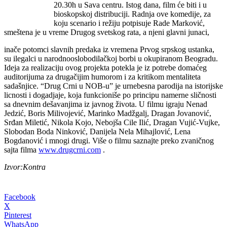
20.30h u Sava centru. Istog dana, film će biti i u
bioskopskoj distribuciji. Radnja ove komedije, za
koju scenario i režiju potpisuje Rade Marković,
smeštena je u vreme Drugog svetskog rata, a njeni glavni junaci,
inače potomci slavnih predaka iz vremena Prvog srpskog ustanka,
su ilegalci u narodnooslobodilačkoj borbi u okupiranom Beogradu.
Ideja za realizaciju ovog projekta potekla je iz potrebe domaćeg
auditorijuma za drugačijim humorom i za kritikom mentaliteta
sadašnjice. “Drug Crni u NOB-u” je urnebesna parodija na istorijske
licnosti i dogadjaje, koja funkcioniše po principu namerne sličnosti
sa dnevnim dešavanjima iz javnog života. U filmu igraju Nenad
Jedzić, Boris Milivojević, Marinko Madžgalj, Dragan Jovanović,
Srđan Miletić, Nikola Kojo, Nebojša Cile Ilić, Dragan Vujić-Vujke,
Slobodan Boda Ninković, Danijela Nela Mihajlović, Lena
Bogdanović i mnogi drugi. Više o filmu saznajte preko zvaničnog
sajta filma
www.drugcrni.com
.
Izvor:Kontra
Facebook
X
Pinterest
WhatsApp