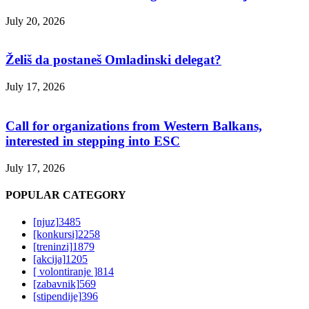
July 20, 2026
Želiš da postaneš Omladinski delegat?
July 17, 2026
Call for organizations from Western Balkans,
interested in stepping into ESC
July 17, 2026
POPULAR CATEGORY
[njuz]
3485
[konkursi]
2258
[treninzi]
1879
[akcija]
1205
[ volontiranje ]
814
[zabavnik]
569
[stipendije]
396