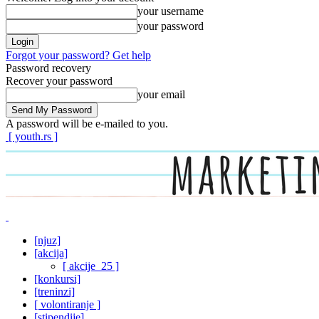
your username
your password
Forgot your password? Get help
Password recovery
Recover your password
your email
A password will be e-mailed to you.
[ youth.rs ]
[njuz]
[akcija]
[ akcije_25 ]
[konkursi]
[treninzi]
[ volontiranje ]
[stipendije]