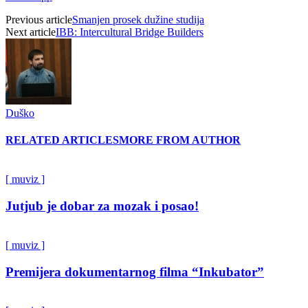
Previous article
Smanjen prosek dužine studija
Next article
IBB: Intercultural Bridge Builders
Duško
RELATED ARTICLES
MORE FROM AUTHOR
[ muviz ]
Jutjub je dobar za mozak i posao!
[ muviz ]
Premijera dokumentarnog filma “Inkubator”