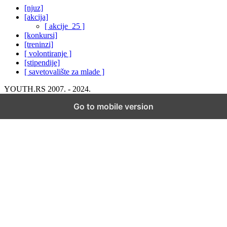
[njuz]
[akcija]
[ akcije_25 ]
[konkursi]
[treninzi]
[ volontiranje ]
[stipendije]
[ savetovalište za mlade ]
YOUTH.RS 2007. - 2024.
Go to mobile version