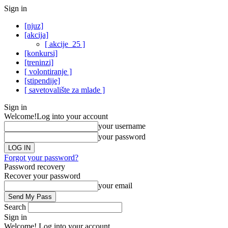
Sign in
[njuz]
[akcija]
[ akcije_25 ]
[konkursi]
[treninzi]
[ volontiranje ]
[stipendije]
[ savetovalište za mlade ]
Sign in
Welcome!
Log into your account
your username
your password
Forgot your password?
Password recovery
Recover your password
your email
Search
Sign in
Welcome! Log into your account