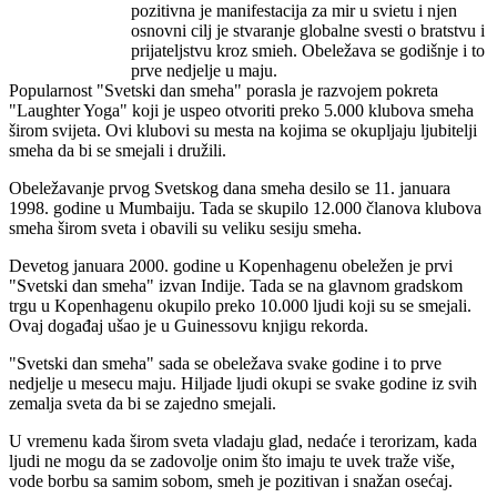
pozitivna je manifestacija za mir u svietu i njen
osnovni cilj je stvaranje globalne svesti o bratstvu i
prijateljstvu kroz smieh. Obeležava se godišnje i to
prve nedjelje u maju.
Popularnost "Svetski dan smeha" porasla je razvojem pokreta
"Laughter Yoga" koji je uspeo otvoriti preko 5.000 klubova smeha
širom svijeta. Ovi klubovi su mesta na kojima se okupljaju ljubitelji
smeha da bi se smejali i družili.
Obeležavanje prvog Svetskog dana smeha desilo se 11. januara
1998. godine u Mumbaiju. Tada se skupilo 12.000 članova klubova
smeha širom sveta i obavili su veliku sesiju smeha.
Devetog januara 2000. godine u Kopenhagenu obeležen je prvi
"Svetski dan smeha" izvan Indije. Tada se na glavnom gradskom
trgu u Kopenhagenu okupilo preko 10.000 ljudi koji su se smejali.
Ovaj događaj ušao je u Guinessovu knjigu rekorda.
"Svetski dan smeha" sada se obeležava svake godine i to prve
nedjelje u mesecu maju. Hiljade ljudi okupi se svake godine iz svih
zemalja sveta da bi se zajedno smejali.
U vremenu kada širom sveta vladaju glad, nedaće i terorizam, kada
ljudi ne mogu da se zadovolje onim što imaju te uvek traže više,
vode borbu sa samim sobom, smeh je pozitivan i snažan osećaj.