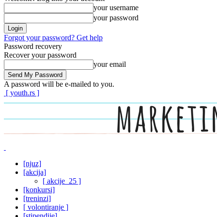
your username
your password
Forgot your password? Get help
Password recovery
Recover your password
your email
A password will be e-mailed to you.
[ youth.rs ]
[njuz]
[akcija]
[ akcije_25 ]
[konkursi]
[treninzi]
[ volontiranje ]
[stipendije]