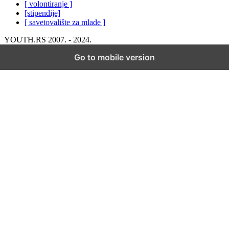
[ volontiranje ]
[stipendije]
[ savetovalište za mlade ]
YOUTH.RS 2007. - 2024.
Go to mobile version