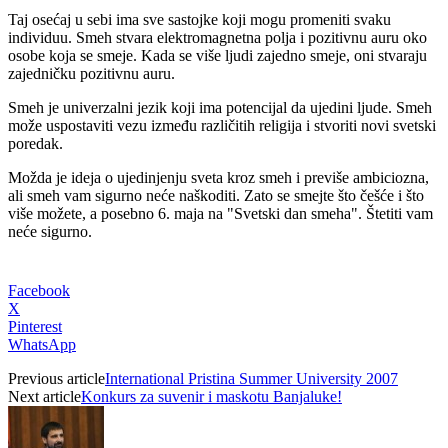
Taj osećaj u sebi ima sve sastojke koji mogu promeniti svaku
individuu. Smeh stvara elektromagnetna polja i pozitivnu auru oko
osobe koja se smeje. Kada se više ljudi zajedno smeje, oni stvaraju
zajedničku pozitivnu auru.
Smeh je univerzalni jezik koji ima potencijal da ujedini ljude. Smeh
može uspostaviti vezu između različitih religija i stvoriti novi svetski
poredak.
Možda je ideja o ujedinjenju sveta kroz smeh i previše ambiciozna,
ali smeh vam sigurno neće naškoditi. Zato se smejte što češće i što
više možete, a posebno 6. maja na "Svetski dan smeha". Štetiti vam
neće sigurno.
Facebook
X
Pinterest
WhatsApp
Previous article
International Pristina Summer University 2007
Next article
Konkurs za suvenir i maskotu Banjaluke!