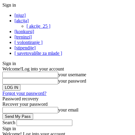
Sign in
[njuz]
[akcija]
[ akcije_25 ]
[konkursi]
[treninzi]
[ volontiranje ]
[stipendije]
[ savetovalište za mlade ]
Sign in
Welcome!
Log into your account
your username
your password
Forgot your password?
Password recovery
Recover your password
your email
Search
Sign in
Welcome! Log into your account