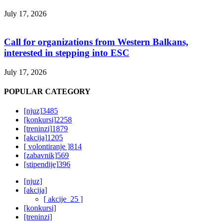
July 17, 2026
Call for organizations from Western Balkans,
interested in stepping into ESC
July 17, 2026
POPULAR CATEGORY
[njuz]
3485
[konkursi]
2258
[treninzi]
1879
[akcija]
1205
[ volontiranje ]
814
[zabavnik]
569
[stipendije]
396
[njuz]
[akcija]
[ akcije_25 ]
[konkursi]
[treninzi]