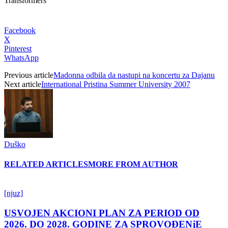
Transformers
Facebook
X
Pinterest
WhatsApp
Previous article
Madonna odbila da nastupi na koncertu za Dajanu
Next article
International Pristina Summer University 2007
Duško
RELATED ARTICLES
MORE FROM AUTHOR
[njuz]
USVOJEN AKCIONI PLAN ZA PERIOD OD
2026. DO 2028. GODINE ZA SPROVOĐENjE