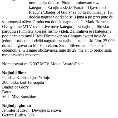
nominacija dok su ‘Pirati’ nominovani u 4
kategorije. Za njima slede ‘Borat’, ‘Djavo nosi
Pradu’ i ‘Blades of Glory’ sa po tri nominacije. 16.
dodela nagrada održaće se 3 juna a po prvi pute će
se prenositi uživo.
Producent dodele nagrada biće Mark Burnett.
Ove godine MTV uvodi dve nove kategorije za najbolju filmsku
parodiju i Film leta koji još nismo videli. Zanimljiva je i kategorija
pod nazivom mtvU Best Filmmaker on Campus award koja će
jednom studentu dodeliti nagradu za najbolji studentski film, 25 000
dolara i ugovor sa MTV mrežom. Sarah Silverman biće domaćin
ceremonije. Glasanje obožavaoca traje do 29. maja i to preko sajta
movieawards.mtv.com.
Nominovani za “2007 MTV Movie Awards” su:
Najbolji film:
Pirati sa Kariba: tajna škrinje
300: bitka kod Termopila
Blades of Glory
Borat
Mala Miss Sunshine
Najbolja gluma:
Jennifer Hudson- Devojke iz snova
Gerard Butler- 300