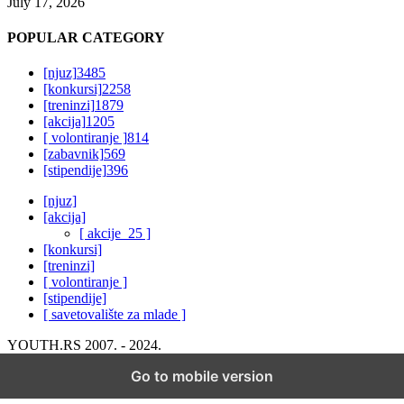
July 17, 2026
POPULAR CATEGORY
[njuz]
3485
[konkursi]
2258
[treninzi]
1879
[akcija]
1205
[ volontiranje ]
814
[zabavnik]
569
[stipendije]
396
[njuz]
[akcija]
[ akcije_25 ]
[konkursi]
[treninzi]
[ volontiranje ]
[stipendije]
[ savetovalište za mlade ]
YOUTH.RS 2007. - 2024.
Go to mobile version