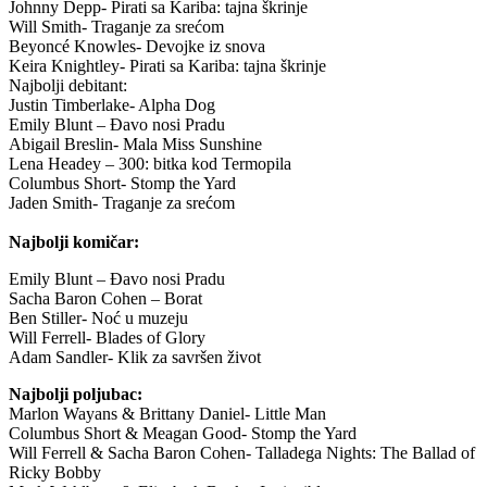
Johnny Depp- Pirati sa Kariba: tajna škrinje
Will Smith- Traganje za srećom
Beyoncé Knowles- Devojke iz snova
Keira Knightley- Pirati sa Kariba: tajna škrinje
Najbolji debitant:
Justin Timberlake- Alpha Dog
Emily Blunt – Đavo nosi Pradu
Abigail Breslin- Mala Miss Sunshine
Lena Headey – 300: bitka kod Termopila
Columbus Short- Stomp the Yard
Jaden Smith- Traganje za srećom
Najbolji komičar:
Emily Blunt – Đavo nosi Pradu
Sacha Baron Cohen – Borat
Ben Stiller- Noć u muzeju
Will Ferrell- Blades of Glory
Adam Sandler- Klik za savršen život
Najbolji poljubac:
Marlon Wayans & Brittany Daniel- Little Man
Columbus Short & Meagan Good- Stomp the Yard
Will Ferrell & Sacha Baron Cohen- Talladega Nights: The Ballad of
Ricky Bobby