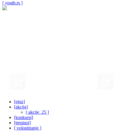
[ youth.rs ]
[njuz]
[akcija]
[ akcije_25 ]
[konkursi]
[treninzi]
[ volontiranje ]