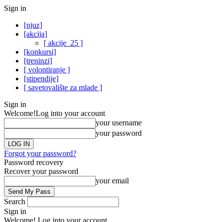
Sign in
[njuz]
[akcija]
[ akcije_25 ]
[konkursi]
[treninzi]
[ volontiranje ]
[stipendije]
[ savetovalište za mlade ]
Sign in
Welcome!
Log into your account
your username
your password
Forgot your password?
Password recovery
Recover your password
your email
Search
Sign in
Welcome! Log into your account