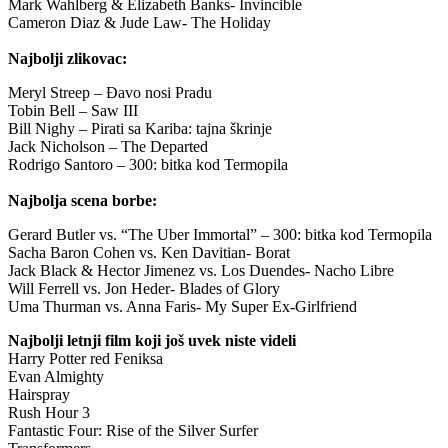
Mark Wahlberg & Elizabeth Banks- Invincible
Cameron Diaz & Jude Law- The Holiday
Najbolji zlikovac:
Meryl Streep – Đavo nosi Pradu
Tobin Bell – Saw III
Bill Nighy – Pirati sa Kariba: tajna škrinje
Jack Nicholson – The Departed
Rodrigo Santoro – 300: bitka kod Termopila
Najbolja scena borbe:
Gerard Butler vs. “The Uber Immortal” – 300: bitka kod Termopila
Sacha Baron Cohen vs. Ken Davitian- Borat
Jack Black & Hector Jimenez vs. Los Duendes- Nacho Libre
Will Ferrell vs. Jon Heder- Blades of Glory
Uma Thurman vs. Anna Faris- My Super Ex-Girlfriend
Najbolji letnji film koji još uvek niste videli
Harry Potter red Feniksa
Evan Almighty
Hairspray
Rush Hour 3
Fantastic Four: Rise of the Silver Surfer