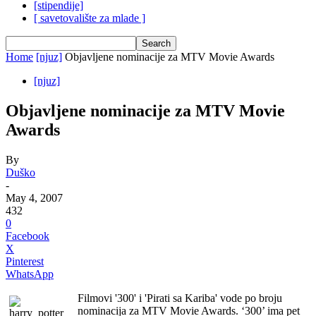
[stipendije]
[ savetovalište za mlade ]
Home
[njuz]
Objavljene nominacije za MTV Movie Awards
[njuz]
Objavljene nominacije za MTV Movie
Awards
By
Duško
-
May 4, 2007
432
0
Facebook
X
Pinterest
WhatsApp
Filmovi '300' i 'Pirati sa Kariba' vode po broju
nominacija za MTV Movie Awards. ‘300’ ima pet