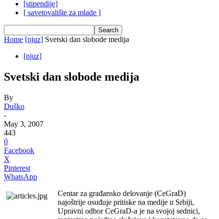
[stipendije]
[ savetovalište za mlade ]
Home
[njuz]
Svetski dan slobode medija
[njuz]
Svetski dan slobode medija
By
Duško
-
May 3, 2007
443
0
Facebook
X
Pinterest
WhatsApp
Centar za građansko delovanje (CeGraD)
najoštrije osuđuje pritiske na medije u Srbiji,
Upravni odbor CeGraD-a je na svojoj sednici,