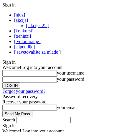
Sign in
[njuz]
[akcija]
[ akcije_25 ]
[konkursi]
[treninzi]
[ volontiranje ]
[stipendije]
[ savetovalište za mlade ]
Sign in
Welcome!
Log into your account
your username
your password
Forgot your password?
Password recovery
Recover your password
your email
Search
Sign in
Welcome! Log into your account