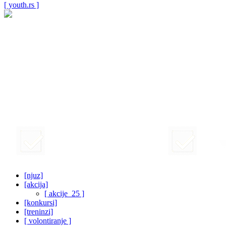
[ youth.rs ]
[njuz]
[akcija]
[ akcije_25 ]
[konkursi]
[treninzi]
[ volontiranje ]