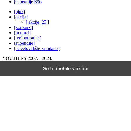
[stipendije]
396
[njuz]
[akcija]
[ akcije_25 ]
[konkursi]
[treninzi]
[ volontiranje ]
[stipendije]
[ savetovalište za mlade ]
YOUTH.RS 2007. - 2024.
Go to mobile version