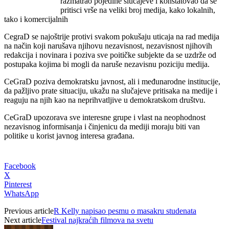
razmatrao pojedine slučajeve i konstatovao da se
pritisci vrše na veliki broj medija, kako lokalnih,
tako i komercijalnih
CegraD se najoštrije protivi svakom pokušaju uticaja na rad medija
na način koji narušava njihovu nezavisnost, nezavisnost njihovih
redakcija i novinara i poziva sve poitičke subjekte da se uzdrže od
postupaka kojima bi mogli da naruše nezavisnu poziciju medija.
CeGraD poziva demokratsku javnost, ali i međunarodne institucije,
da pažljivo prate situaciju, ukažu na slučajeve pritisaka na medije i
reaguju na njih kao na neprihvatljive u demokratskom društvu.
CeGraD upozorava sve interesne grupe i vlast na neophodnost
nezavisnog informisanja i činjenicu da mediji moraju biti van
politike u korist javnog interesa građana.
Facebook
X
Pinterest
WhatsApp
Previous article
R Kelly napisao pesmu o masakru studenata
Next article
Festival najkraćih filmova na svetu