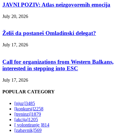
JAVNI POZIV: Atlas neizgovorenih emocija
July 20, 2026
Želiš da postaneš Omladinski delegat?
July 17, 2026
Call for organizations from Western Balkans,
interested in stepping into ESC
July 17, 2026
POPULAR CATEGORY
[njuz]
3485
[konkursi]
2258
[treninzi]
1879
[akcija]
1205
[ volontiranje ]
814
[zabavnik]
569