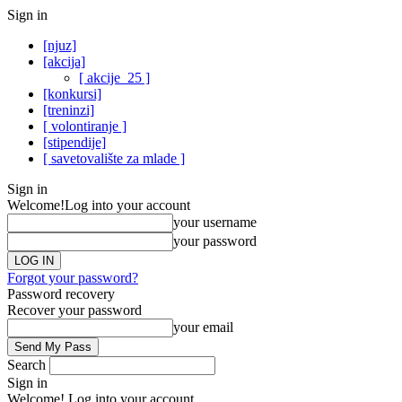
Sign in
[njuz]
[akcija]
[ akcije_25 ]
[konkursi]
[treninzi]
[ volontiranje ]
[stipendije]
[ savetovalište za mlade ]
Sign in
Welcome!
Log into your account
your username
your password
Forgot your password?
Password recovery
Recover your password
your email
Search
Sign in
Welcome! Log into your account