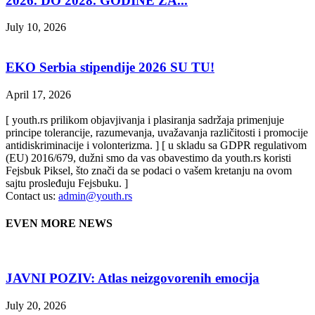
2026. DO 2028. GODINE ZA...
July 10, 2026
EKO Serbia stipendije 2026 SU TU!
April 17, 2026
[ youth.rs prilikom objavjivanja i plasiranja sadržaja primenjuje
principe tolerancije, razumevanja, uvažavanja različitosti i promocije
antidiskriminacije i volonterizma. ] [ u skladu sa GDPR regulativom
(EU) 2016/679, dužni smo da vas obavestimo da youth.rs koristi
Fejsbuk Piksel, što znači da se podaci o vašem kretanju na ovom
sajtu prosleđuju Fejsbuku. ]
Contact us:
admin@youth.rs
EVEN MORE NEWS
JAVNI POZIV: Atlas neizgovorenih emocija
July 20, 2026