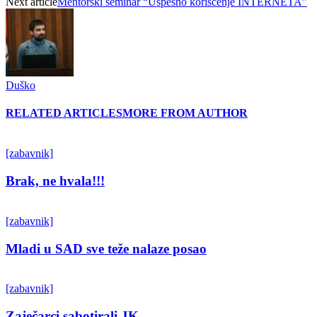
Next article
Mentorski seminar “Uspešno korišćenje INTERNETA”
Duško
RELATED ARTICLES
MORE FROM AUTHOR
[zabavnik]
Brak, ne hvala!!!
[zabavnik]
Mladi u SAD sve teže nalaze posao
[zabavnik]
Zaječarci sabotirali JK