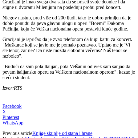
Gracijani je imao svega dva sata da se priseti svoje deonice i da
stigne u dvoranu Milenijum na poslednju probu pred koncert.
Njegov nastup, pred više od 200 ljudi, tako je dobro primljen da je
dobio ponudu da peva glavnu ulogu u operi "Boemi" Đakoma
Pučinija, koju će Velška nacionalna opera postaviti iduće godine.
Gracijani je ispričao da je zvao telefonom da kupi kartu za koncert.
"Muškarac koji se javio me je pomalo poznavao. Upitao me je 'Vi
ste tenor, zar ne? Da niste možda slobodni večeras? Naš tenor se
razboleo".
"Budući da sam pola Italijan, pola Velšanin oduvek sam sanjao da
pevam italijansku operu sa Velškom nacionalnom operom", kazao je
srećni student.
Izvor:RTS
Facebook
X
Pinterest
WhatsApp
Previous article
Knjige skuplje od stana i hrane