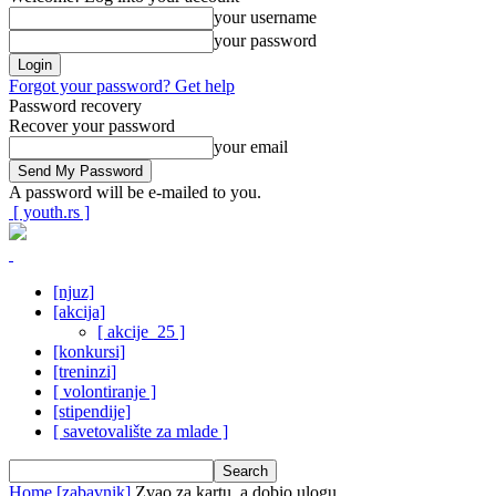
your username
your password
Forgot your password? Get help
Password recovery
Recover your password
your email
A password will be e-mailed to you.
[ youth.rs ]
[njuz]
[akcija]
[ akcije_25 ]
[konkursi]
[treninzi]
[ volontiranje ]
[stipendije]
[ savetovalište za mlade ]
Home
[zabavnik]
Zvao za kartu, a dobio ulogu