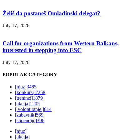
Želiš da postaneš Omladinski delegat?
July 17, 2026
Call for organizations from Western Balkans,
interested in stepping into ESC
July 17, 2026
POPULAR CATEGORY
[njuz]
3485
[konkursi]
2258
[treninzi]
1879
[akcija]
1205
[ volontiranje ]
814
[zabavnik]
569
[stipendije]
396
[njuz]
[akcija]