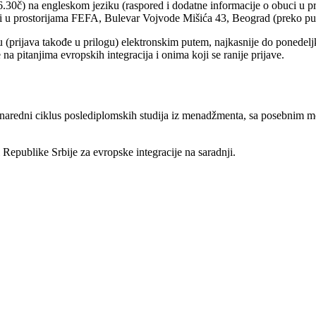
16.30č) na engleskom jeziku (raspored i dodatne informacije o obuci u p
i u prostorijama FEFA, Bulevar Vojvode Mišića 43, Beograd (preko put
 (prijava takođe u prilogu) elektronskim putem, najkasnije do ponedel
 na pitanjima evropskih integracija i onima koji se ranije prijave.
 naredni ciklus poslediplomskih studija iz menadžmenta, sa posebnim mo
epublike Srbije za evropske integracije na saradnji.