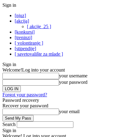
Sign in
[njuz]
[akcija]
[ akcije_25 ]
[konkursi]
[treninzi]
[ volontiranje ]
[stipendije]
[ savetovalište za mlade ]
Sign in
Welcome!
Log into your account
your username
your password
Forgot your password?
Password recovery
Recover your password
your email
Search
Sign in
Welcome! Log into your account