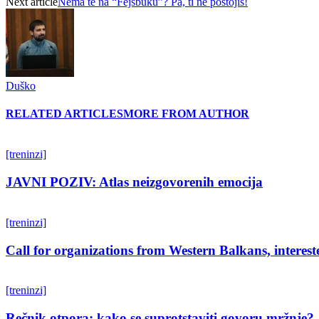
Next article
Nema te na “Fejsbuku”? Pa, ti ne postojiš!
Duško
RELATED ARTICLES
MORE FROM AUTHOR
[treninzi]
JAVNI POZIV: Atlas neizgovorenih emocija
[treninzi]
Call for organizations from Western Balkans, interest
[treninzi]
Rečnik otpora: kako se suprotstaviti govoru mržnje?