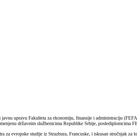
 javnu upravu Fakulteta za ekonomiju, finansije i administraciju (FEF
namenjenu državnim službenicima Republike Srbije, poslediplomcima F
a za evropske studije iz Strazbura, Francuske, i iskusan stručnjak za lo