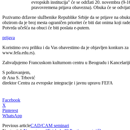
evropskih institucija" će se održati 20. novembra (9-
pravovremena prijava obavezna). Obuka će se odvijat
Pozivamo državne službenike Republike Srbije da se prijave na obuku
obzirom da je broj mesta ograničen prioritet će biti dat onima koji rade
Potvrda učešća na obuci će biti poslata e-putem.
prijava
Koristimo ovu priliku i da Vas obavestimo da je objavljen konkurs za
www.fefa.edu.rs).
Zahvaljujemo Francuskom kulturnom centru u Beogradu i Kancelariji R
S poštovanjem,
dr Ana S. Trbović
direktor Centra za evropske integracije i javnu upravu FEFA
Facebook
X
Pinterest
WhatsApp
Previous article
CAD/CAM seminari