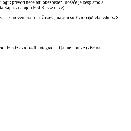
rilogu; prevod neće biti obezbeđen, učešće je besplatno a
a Sajma, na uglu kod Ruske ulice).
jka, 17. novembra u 12 časova, na adresu Evropa@fefa. edu.rs. S
dulom iz evropskih integracija i javne uprave (više na