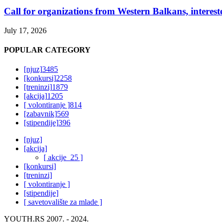
Call for organizations from Western Balkans, interest
July 17, 2026
POPULAR CATEGORY
[njuz]
3485
[konkursi]
2258
[treninzi]
1879
[akcija]
1205
[ volontiranje ]
814
[zabavnik]
569
[stipendije]
396
[njuz]
[akcija]
[ akcije_25 ]
[konkursi]
[treninzi]
[ volontiranje ]
[stipendije]
[ savetovalište za mlade ]
YOUTH.RS 2007. - 2024.