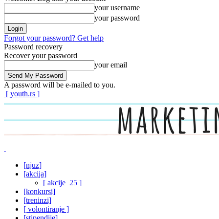
your username
your password
Forgot your password? Get help
Password recovery
Recover your password
your email
A password will be e-mailed to you.
[ youth.rs ]
[njuz]
[akcija]
[ akcije_25 ]
[konkursi]
[treninzi]
[ volontiranje ]
[stipendije]