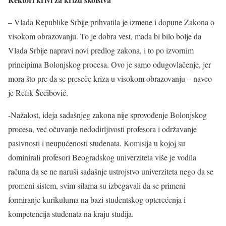
– Vlada Republike Srbije prihvatila je izmene i dopune Zakona o
visokom obrazovanju. To je dobra vest, mada bi bilo bolje da
Vlada Srbije napravi novi predlog zakona, i to po izvornim
principima Bolonjskog procesa. Ovo je samo odugovlačenje, jer
mora što pre da se preseče kriza u visokom obrazovanju – naveo
je Refik Šećibović.
-Nažalost, ideja sadašnjeg zakona nije sprovođenje Bolonjskog
procesa, već očuvanje nedodirljivosti profesora i održavanje
pasivnosti i neupućenosti studenata. Komisija u kojoj su
dominirali profesori Beogradskog univerziteta više je vodila
računa da se ne naruši sadašnje ustrojstvo univerziteta nego da se
promeni sistem, svim silama su izbegavali da se primeni
formiranje kurikuluma na bazi studentskog opterećenja i
kompetencija studenata na kraju studija.