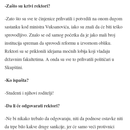
-Zašto su krivi rektori?
-Zato što su sve te činjenice prihvatili i potvrdili na onom dugom
sastanku kod ministra Vuksanovića, iako su znali da će biti teško
sprovodljivo. Znalo se od samog početka da je jako mali broj
institucija spreman da sprovodi reformu u izvornom obliku.
Rektori su se priklonili idejama moćnih lobija koji vladaju
državnim fakultetima. A onda su sve to prihvatili političari u
Skupštini.
-Ko ispašta?
-Studenti i njihovi roditelji!
-Da li će odgovarati rektori?
-Ne bi nikako trebalo da odgovaraju, niti da podnose ostavke niti
da trpe bilo kakve druge sankcije, jer će samo veći protivnici