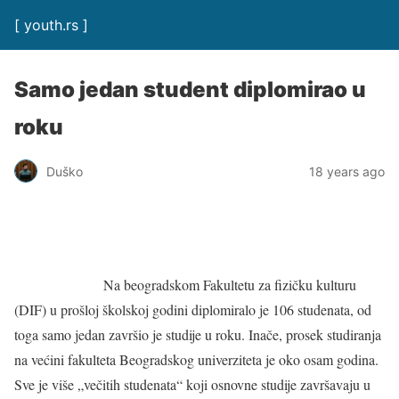
[ youth.rs ]
Samo jedan student diplomirao u
roku
Duško
18 years ago
Na beogradskom Fakultetu za fizičku kulturu
(DIF) u prošloj školskoj godini diplomiralo je 106 studenata, od
toga samo jedan završio je studije u roku. Inače, prosek studiranja
na većini fakulteta Beogradskog univerziteta je oko osam godina.
Sve je više „večitih studenata“ koji osnovne studije završavaju u