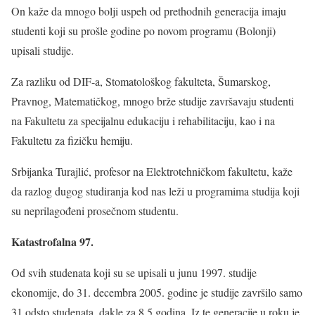
On kaže da mnogo bolji uspeh od prethodnih generacija imaju
studenti koji su prošle godine po novom programu (Bolonji)
upisali studije.
Za razliku od DIF-a, Stomatološkog fakulteta, Šumarskog,
Pravnog, Matematičkog, mnogo brže studije završavaju studenti
na Fakultetu za specijalnu edukaciju i rehabilitaciju, kao i na
Fakultetu za fizičku hemiju.
Srbijanka Turajlić, profesor na Elektrotehničkom fakultetu, kaže
da razlog dugog studiranja kod nas leži u programima studija koji
su neprilagođeni prosečnom studentu.
Katastrofalna 97.
Od svih studenata koji su se upisali u junu 1997. studije
ekonomije, do 31. decembra 2005. godine je studije završilo samo
31 odsto studenata, dakle za 8,5 godina. Iz te generacije u roku je