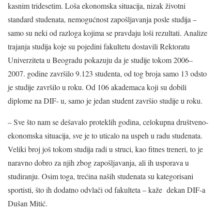
kasnim tridesetim. Loša ekonomska situacija, nizak životni
standard studenata, nemogućnost zapošljavanja posle studija –
samo su neki od razloga kojima se pravdaju loši rezultati. Analize
trajanja studija koje su pojedini fakultetu dostavili Rektoratu
Univerziteta u Beogradu pokazuju da je studije tokom 2006–
2007. godine završilo 9.123 studenta, od tog broja samo 13 odsto
je studije završilo u roku. Od 106 akademaca koji su dobili
diplome na DIF- u, samo je jedan student završio studije u roku.
– Sve što nam se dešavalo proteklih godina, celokupna društveno-
ekonomska situacija, sve je to uticalo na uspeh u radu studenata.
Veliki broj još tokom studija radi u struci, kao fitnes treneri, to je
naravno dobro za njih zbog zapošljavanja, ali ih usporava u
studiranju. Osim toga, trećina naših studenata su kategorisani
sportisti, što ih dodatno odvlači od fakulteta – kaže dekan DIF-a
Dušan Mitić.