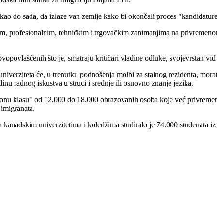
, kao do sada, da izlaze van zemlje kako bi okončali proces "kandidature"
im, profesionalnim, tehničkim i trgovačkim zanimanjima na privremeno
ovopovlašćenih što je, smatraju kritičari vladine odluke, svojevrstan vid
 univerziteta će, u trenutku podnošenja molbi za stalnog rezidenta, mor
 radnog iskustva u struci i srednje ili osnovno znanje jezika.
nu klasu" od 12.000 do 18.000 obrazovanih osoba koje već privremeno ra
imigranata.
 kanadskim univerzitetima i koledžima studiralo je 74.000 studenata iz 