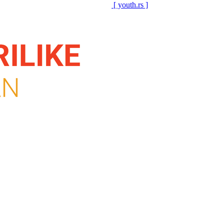
[ youth.rs ]