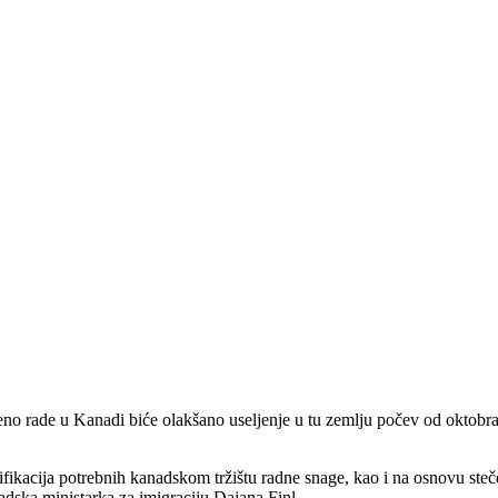
o rade u Kanadi biće olakšano useljenje u tu zemlju počev od oktobra o
fikacija potrebnih kanadskom tržištu radne snage, kao i na osnovu steč
adska ministarka za imigraciju Dajana Finl.