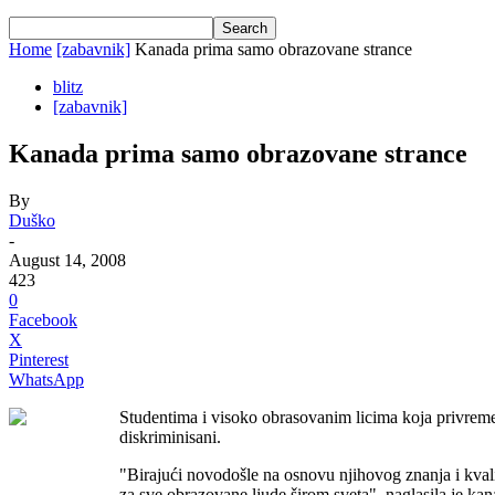
Home
[zabavnik]
Kanada prima samo obrazovane strance
blitz
[zabavnik]
Kanada prima samo obrazovane strance
By
Duško
-
August 14, 2008
423
0
Facebook
X
Pinterest
WhatsApp
Studentima i visoko obraѕovanim licima koja privremen
diskriminisani.
"Birajući novodošle na osnovu njihovog znanja i kvali
za sve obrazovane ljude širom sveta", naglasila je kan