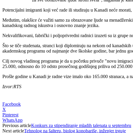
Potencijalni imigranti koji već rade ili studiraju u Kanadi neće morati
Međutim, olakšice će važiti samo za obrazovane ljude sa menadžersk
kanadskog radnog iskustva i osnovno znanje jezika.
Nekvalifikovani, fabrički i poljoprivredni radnici izuzeti su iz grupe n
Što se tiče studenata, stranci koji diplomiraju na nekom od kanadskih
akademskog programu od najmanje dve školske godine, bar jednu godinu
Cilj novog vladinog programa je da u početku privuče "novu imigracio
25.000, odnosno do 10 odsto prosečnog godišnjeg priliva od 250.000 
Prošle godine u Kanadi je radne vize imalo oko 165.000 stranaca, a na
Izvor:RTS
Facebook
X
Pinterest
WhatsApp
Previous article
Konkurs za stipendiranje mladih talenata u septembru
Next article
Tehnolog na šalteru, biolog konobariše, inženjer trguje