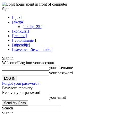
Sign in
[njuz]
[akcija]
[ akcije_25 ]
[konkursi]
[treninzi]
[ volontiranje ]
[stipendije]
[ savetovalište za mlade ]
Sign in
Welcome!
Log into your account
your username
your password
Forgot your password?
Password recovery
Recover your password
your email
Search
Sign in