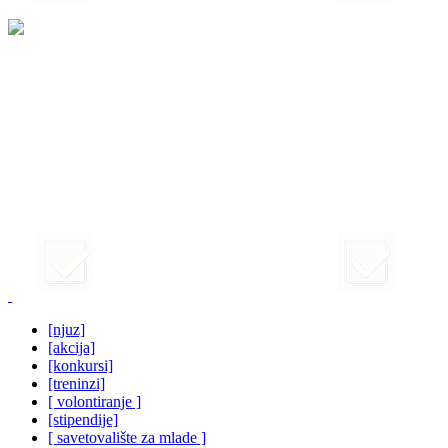
[njuz]
[akcija]
[konkursi]
[treninzi]
[ volontiranje ]
[stipendije]
[ savetovalište za mlade ]