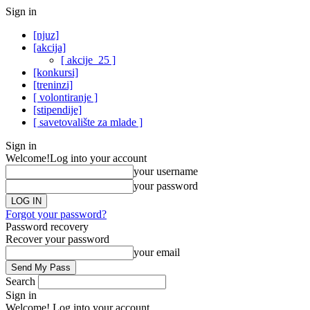
Sign in
[njuz]
[akcija]
[ akcije_25 ]
[konkursi]
[treninzi]
[ volontiranje ]
[stipendije]
[ savetovalište za mlade ]
Sign in
Welcome!
Log into your account
your username
your password
Forgot your password?
Password recovery
Recover your password
your email
Search
Sign in
Welcome! Log into your account