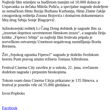
Najbolji film snimljen sa budžetom manjim od 10.000 dolara je
Uspavanka za dečaka Miloša Pušića, a specijalne nagrade dodeljene
su nemačkom filmu Iluzija Burhana Kurbanija, filmu Zlatne čaklje
crnogorskog reditelja Zorana Bojovića i domaćem dokumentarcu
Moj drug Srbija Sonje Blagojević.
Južnokorejski reditelj Li Čang Dong dobitnik je nagrade Ibis za
„izuzetan doprinos savremenom filmskom izrazu“, a nagrada žirija
kritike „Fipresci Srbija” za najbolji film festivala pripala je
norveškom ostvarenju Umetnost negativnog razmišljanja Borda
Breinera.
Žiri „Srpskog ogranka Fipresci” nagradu je dodelio švedskom
hororu Pusti pravog unutra režisera Tomasa Alfredsona.
Festival Cinema City završen je u subotu, 21. juna, svečanom
dodelom nagrada i prepunim bioskopima.
Tokom osam dana Cinema Cityja prikazano je 135 filmova, a
festival je posetilo više od 55.000 gledalaca.
Izvor:Popboks
Facebook