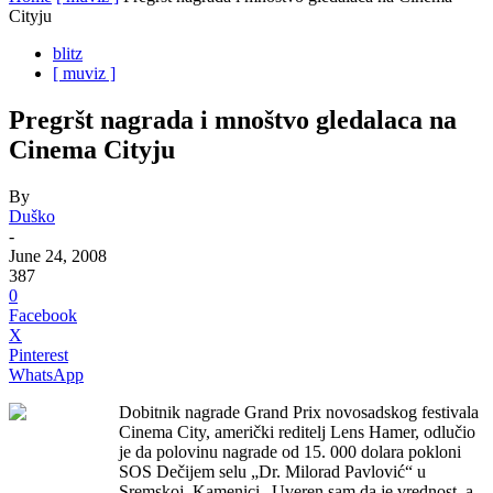
Cityju
blitz
[ muviz ]
Pregršt nagrada i mnoštvo gledalaca na
Cinema Cityju
By
Duško
-
June 24, 2008
387
0
Facebook
X
Pinterest
WhatsApp
Dobitnik nagrade Grand Prix novosadskog festivala
Cinema City, američki reditelj Lens Hamer, odlučio
je da polovinu nagrade od 15. 000 dolara pokloni
SOS Dečijem selu „Dr. Milorad Pavlović“ u
Sremskoj Kamenici.„Uveren sam da je vrednost, a