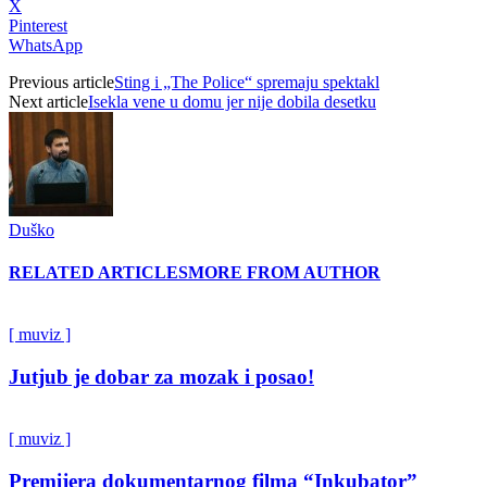
X
Pinterest
WhatsApp
Previous article
Sting i „The Police“ spremaju spektakl
Next article
Isekla vene u domu jer nije dobila desetku
Duško
RELATED ARTICLES
MORE FROM AUTHOR
[ muviz ]
Jutjub je dobar za mozak i posao!
[ muviz ]
Premijera dokumentarnog filma “Inkubator”