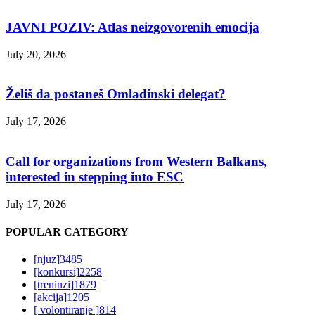
JAVNI POZIV: Atlas neizgovorenih emocija
July 20, 2026
Želiš da postaneš Omladinski delegat?
July 17, 2026
Call for organizations from Western Balkans,
interested in stepping into ESC
July 17, 2026
POPULAR CATEGORY
[njuz]
3485
[konkursi]
2258
[treninzi]
1879
[akcija]
1205
[ volontiranje ]
814