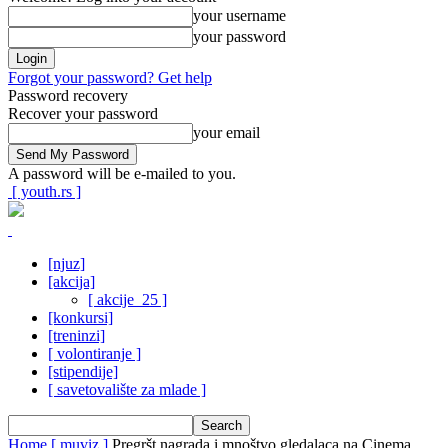
your username
your password
Forgot your password? Get help
Password recovery
Recover your password
your email
A password will be e-mailed to you.
[ youth.rs ]
[njuz]
[akcija]
[ akcije_25 ]
[konkursi]
[treninzi]
[ volontiranje ]
[stipendije]
[ savetovalište za mlade ]
Home
[ muviz ]
Pregršt nagrada i mnoštvo gledalaca na Cinema