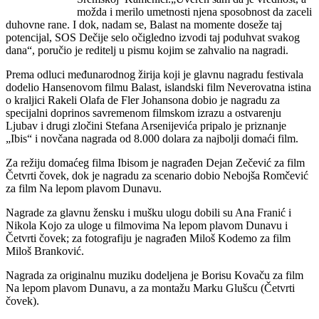
možda i merilo umetnosti njena sposobnost da zaceli
duhovne rane. I dok, nadam se, Balast na momente doseže taj
potencijal, SOS Dečije selo očigledno izvodi taj poduhvat svakog
dana“, poručio je reditelj u pismu kojim se zahvalio na nagradi.
Prema odluci međunarodnog žirija koji je glavnu nagradu festivala
dodelio Hansenovom filmu Balast, islandski film Neverovatna istina
o kraljici Rakeli Olafa de Fler Johansona dobio je nagradu za
specijalni doprinos savremenom filmskom izrazu a ostvarenju
Ljubav i drugi zločini Stefana Arsenijevića pripalо je priznanje
„Ibis“ i novčana nagrada od 8.000 dolara za najbolji domaći film.
Za režiju domaćeg filma Ibisom je nagrađen Dejan Zečević za film
Četvrti čovek, dok je nagradu za scenario dobio Nebojša Romčević
za film Na lepom plavom Dunavu.
Nagrade za glavnu žensku i mušku ulogu dobili su Ana Franić i
Nikola Kojo za uloge u filmovima Na lepom plavom Dunavu i
Četvrti čovek; za fotografiju je nagrađen Miloš Kodemo za film
Miloš Branković.
Nagrada za originalnu muziku dodeljena je Borisu Kovaču za film
Na lepom plavom Dunavu, a za montažu Marku Glušcu (Četvrti
čovek).