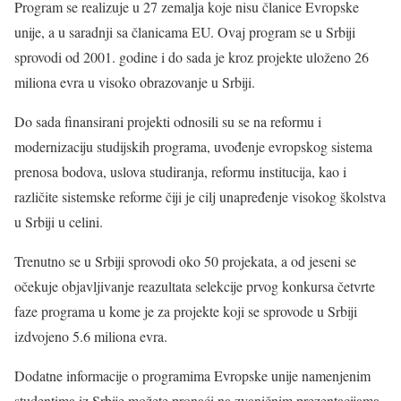
Program se realizuje u 27 zemalja koje nisu članice Evropske
unije, a u saradnji sa članicama EU. Ovaj program se u Srbiji
sprovodi od 2001. godine i do sada je kroz projekte uloženo 26
miliona evra u visoko obrazovanje u Srbiji.
Do sada finansirani projekti odnosili su se na reformu i
modernizaciju studijskih programa, uvođenje evropskog sistema
prenosa bodova, uslova studiranja, reformu institucija, kao i
različite sistemske reforme čiji je cilj unapređenje visokog školstva
u Srbiji u celini.
Trenutno se u Srbiji sprovodi oko 50 projekata, a od jeseni se
očekuje objavljivanje reazultata selekcije prvog konkursa četvrte
faze programa u kome je za projekte koji se sprovode u Srbiji
izdvojeno 5.6 miliona evra.
Dodatne informacije o programima Evropske unije namenjenim
studentima iz Srbije možete pronaći na zvaničnim prezentacijama