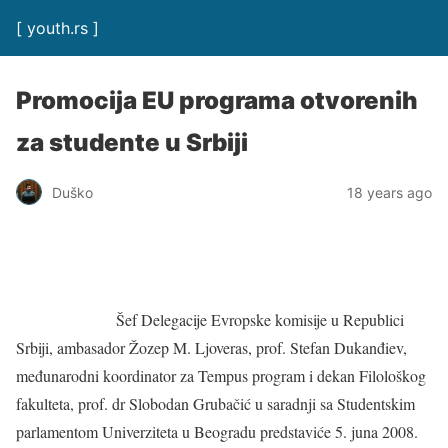
[ youth.rs ]
Promocija EU programa otvorenih
za studente u Srbiji
Duško
18 years ago
Šef Delegacije Evropske komisije u Republici
Srbiji, ambasador Žozep M. Ljoveras, prof. Stefan Dukanđiev,
međunarodni koordinator za Tempus program i dekan Filološkog
fakulteta, prof. dr Slobodan Grubačić u saradnji sa Studentskim
parlamentom Univerziteta u Beogradu predstaviće 5. juna 2008.