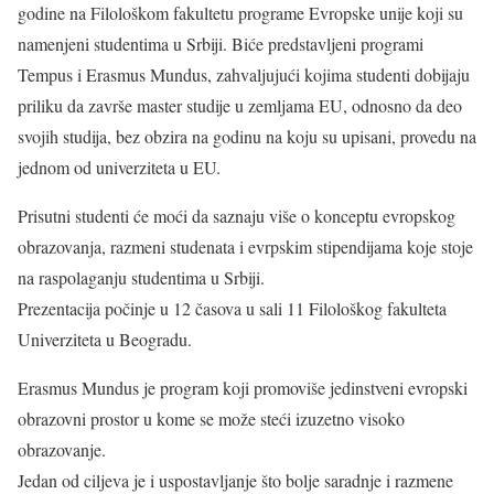
godine na Filološkom fakultetu programe Evropske unije koji su
namenjeni studentima u Srbiji. Biće predstavljeni programi
Tempus i Erasmus Mundus, zahvaljujući kojima studenti dobijaju
priliku da završe master studije u zemljama EU, odnosno da deo
svojih studija, bez obzira na godinu na koju su upisani, provedu na
jednom od univerziteta u EU.
Prisutni studenti će moći da saznaju više o konceptu evropskog
obrazovanja, razmeni studenata i evrpskim stipendijama koje stoje
na raspolaganju studentima u Srbiji.
Prezentacija počinje u 12 časova u sali 11 Filološkog fakulteta
Univerziteta u Beogradu.
Erasmus Mundus je program koji promoviše jedinstveni evropski
obrazovni prostor u kome se može steći izuzetno visoko
obrazovanje.
Jedan od ciljeva je i uspostavljanje što bolje saradnje i razmene