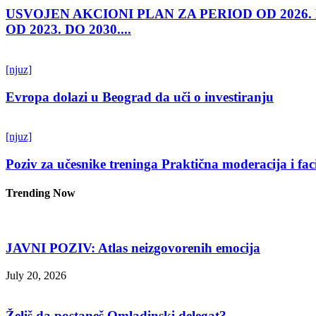
USVOJEN AKCIONI PLAN ZA PERIOD OD 2026.
OD 2023. DO 2030....
[njuz]
Evropa dolazi u Beograd da uči o investiranju
[njuz]
Poziv za učesnike treninga Praktična moderacija i fac
Trending Now
JAVNI POZIV: Atlas neizgovorenih emocija
July 20, 2026
Želiš da postaneš Omladinski delegat?