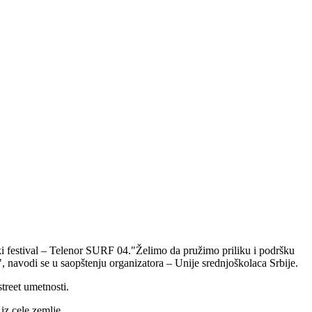
ski festival – Telenor SURF 04."Želimo da pružimo priliku i podršku
, navodi se u saopštenju organizatora – Unije srednjoškolaca Srbije.
street umetnosti.
iz cele zemlje.