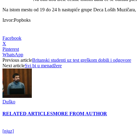
Na istom mestu od 19 do 24 h nastupiće grupe Deca Loših Muzičara, 
Izvor:Popboks
Facebook
X
Pinterest
WhatsApp
Previous article
Britanski studenti uz test greškom dobili i odgovore
Next article
Svi bi u menadžere
Duško
RELATED ARTICLES
MORE FROM AUTHOR
[njuz]