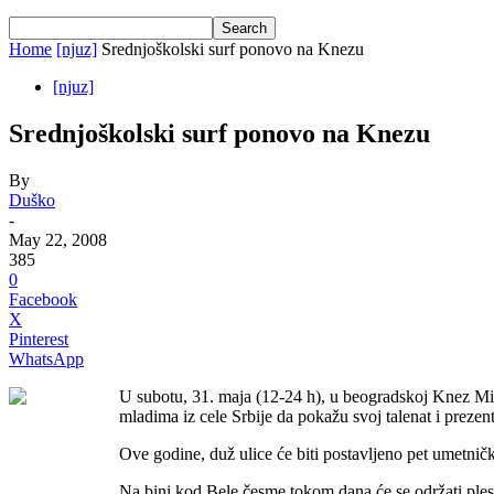
Home
[njuz]
Srednjoškolski surf ponovo na Knezu
[njuz]
Srednjoškolski surf ponovo na Knezu
By
Duško
-
May 22, 2008
385
0
Facebook
X
Pinterest
WhatsApp
U subotu, 31. maja (12-24 h), u beogradskoj Knez Miha
mladima iz cele Srbije da pokažu svoj talenat i preze
Ove godine, duž ulice će biti postavljeno pet umetnički
Na bini kod Bele česme tokom dana će se održati pleso