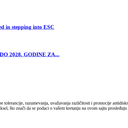
ed in stepping into ESC
O 2028. GODINE ZA...
cipe tolerancije, razumevanja, uvažavanja različitosti i promocije antid
ksel, što znači da se podaci o vašem kretanju na ovom sajtu prosleđuju