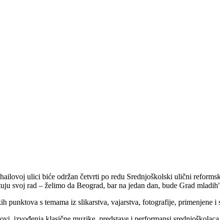
ilovoj ulici biće održan četvrti po redu Srednjoškolski ulični reform
ntuju svoj rad – želimo da Beograd, bar na jedan dan, bude Grad mladih"
h punktova s temama iz slikarstva, vajarstva, fotografije, primenjene i 
vi, izvođenja klasične muzike, predstave i performansi srednjoškolaca 