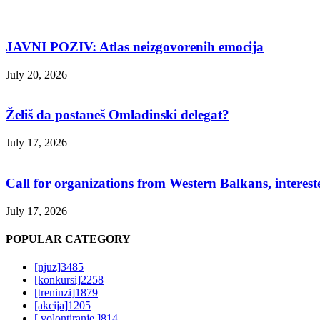
JAVNI POZIV: Atlas neizgovorenih emocija
July 20, 2026
Želiš da postaneš Omladinski delegat?
July 17, 2026
Call for organizations from Western Balkans, interest
July 17, 2026
POPULAR CATEGORY
[njuz]
3485
[konkursi]
2258
[treninzi]
1879
[akcija]
1205
[ volontiranje ]
814