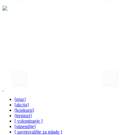
[njuz]
[akcija]
[konkursi]
[treninzi]
[ volontiranje ]
[stipendije]
[ savetovalište za mlade ]