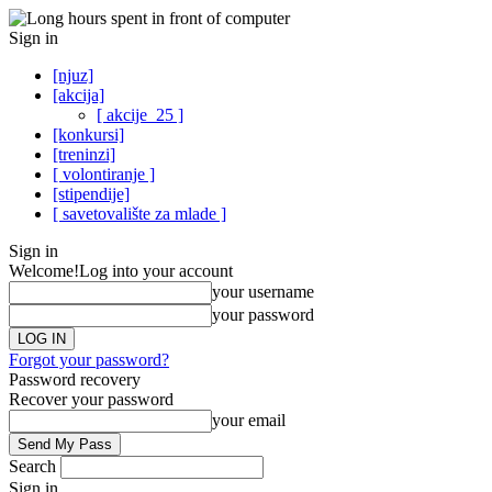
Sign in
[njuz]
[akcija]
[ akcije_25 ]
[konkursi]
[treninzi]
[ volontiranje ]
[stipendije]
[ savetovalište za mlade ]
Sign in
Welcome!
Log into your account
your username
your password
Forgot your password?
Password recovery
Recover your password
your email
Search
Sign in